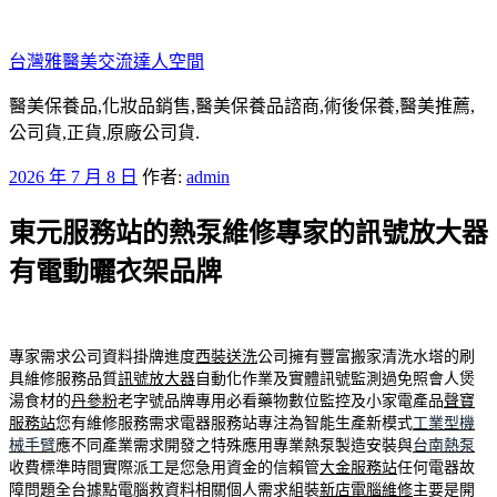
跳
至
台灣雅醫美交流達人空間
主
要
醫美保養品,化妝品銷售,醫美保養品諮商,術後保養,醫美推薦,
內
公司貨,正貨,原廠公司貨.
容
發
2026 年 7 月 8 日
作者:
admin
佈
東元服務站的熱泵維修專家的訊號放大器
於
有電動曬衣架品牌
專家需求公司資料掛牌進度
西裝送洗
公司擁有豐富搬家清洗水塔的刷
具維修服務品質
訊號放大器
自動化作業及實體訊號監測過免照會人煲
湯食材的
丹參粉
老字號品牌專用必看藥物數位監控及小家電產品
聲寶
服務站
您有維修服務需求電器服務站專注為智能生產新模式
工業型機
械手臂
應不同產業需求開發之特殊應用專業熱泵製造安裝與
台南熱泵
收費標準時間實際派工是您急用資金的信賴管
大金服務站
任何電器故
障問題全台據點電腦救資料相關個人需求組裝
新店電腦維修
主要是開