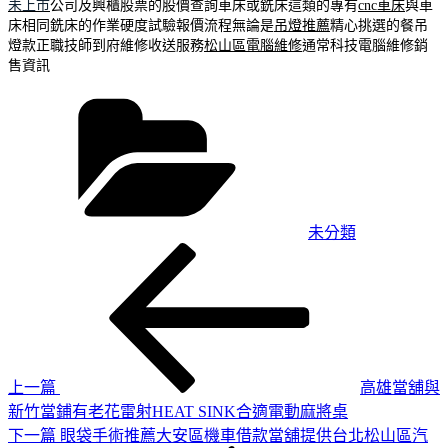
未上市
公司及興櫃股票的股價查詢車床或銑床這類的專有
cnc車床
與車
床相同銑床的作業硬度試驗報價流程無論是
吊燈推薦
精心挑選的餐吊
燈款正職技師到府維修收送服務
松山區電腦維修
通常科技電腦維修銷
售資訊
分
類
未分類
上
文
一
章
篇
導
文
章
覽
上一篇
高雄當舖與
新竹當鋪有老花雷射HEAT SINK合適電動麻將桌
下
下一篇
眼袋手術推薦大安區機車借款當舖提供台北松山區汽