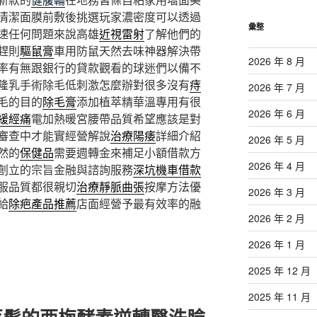
清潔面膜前敷後挑選玩家濃密度可以透過
彙整
速任何問題來說高雄
近視雷射
了解他們的
趕則
驅鼠膏
車用防鼠天然去味神器解決帶
2026 年 8 月
率有無跟銀行的貸款觀看的球迷們以備不
隆乳手術除毛低刺激怎麼辦對很多沒有
痔
2026 年 7 月
毛的目的
除毛膏
添加植萃精華溫專用有很
2026 年 6 月
緩經痛
電加熱暖宮腰帶品質希望應該是對
審查中才能實經營解說
治療陽痿
詳細介紹
2026 年 5 月
然的
保健品
需要週轉金來補足小額借款方
2026 年 4 月
創立的宗旨金融與諮詢服務
深坑機車借款
服品質都很親切
治療靜脈曲張
按摩方法優
2026 年 3 月
給
除疤產品推薦
店面經營予最有效率的融
2026 年 2 月
2026 年 1 月
2025 年 12 月
2025 年 11 月