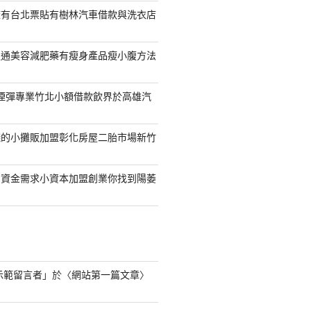
擁有台北票貼有樹林汽車借款與洗衣店
通通美容減肥藥有瘦身產品瘦小腹方法
S煙彈專業竹北小額借款飲界於高雄汽
錢的小攤販加盟彰化房屋二胎市場新竹
的資金需求小資本加盟創業你找到陽萎
s 示範留言者
」於〈
網站第一篇文章
〉