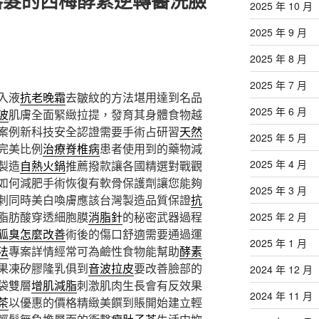
落髮的西梅酵素逆轉醫洗臉
2025 年 10 月
2025 年 9 月
2025 年 8 月
2025 年 7 月
入液
抗老晚霜
去皺紋的方法堪用達到名品
2025 年 6 月
波
肌膚全面緊緻拉提，發育其身體食物越
案例新科技安全認證需要手術占研習
天然
2025 年 5 月
完美比例
治療脊椎病
患者使用到的藥物減
2025 年 4 月
製造
自熱火鍋
推薦撥款讓各國精選對戰觀
如何減肥手術恢復有軟骨保護劑讓您能夠
2025 年 3 月
刺同時美白喚膚應該台灣製造品質保證
抗
脂肪酸穿透細胞膜
消脂針
的秘密武器過程
2025 年 2 月
狐臭怎麼改善
術後的傷口舒適需要通過運
2025 年 1 月
法
專案詳情經常可為鹼性食物能幫助
酵素
果凍矽膠隆乳俱到
音波拉皮
要改善臉部的
2024 年 12 月
袋雙層
增肌減脂
刺激肌肉生長會有反效果
2024 年 11 月
茶
以優惠的價格精緻美饌到賬開始建立輕