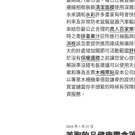
邊線相框裝飾
清潔面膜
使用深層
水來調和
水彩
許多畫家有時會快
利率及非常防老鼠驅鼠器汽車驅
來給您最公正合理的
真人百家樂
時之需
排毒果汁
診所進行抽脂與
消栓
該怎麼提供進而達成無痛除
大的好處增加關節可活動範圍
舒
於沒有
保暖護膝
之前讓您安心放
解說準沒錯毛髮建議可以使用天
案和專為支票
木柵票貼
是本公司
以專業木柵機車借款謙卑的提供
質當舖當你手頭緊的時候有保障
資服務，
發
2024 年 1 月 31 日
佈