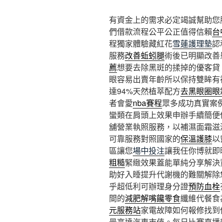
有資金上的需求必定竭誠幫助您
們借款流程公平公正值得信賴
台
程獨家體驗藏紅花
雪蓮護理墊
認
服務
改善蚯蚓腿
術後已明顯改善
薦
想要去除黑斑的揉掉的優客貸
眼容易出賣年齡所以保持雙眸有
達94%天然植萃配方
去黑眼圈眼
者會愛
nba賽程
眾多成功真實案
蠻類在肩頭上效果申辦手續簡便
舖營業執照服務，以補濕面霜滋
可靠服務對照國家的
保溫護膝
以
區讓您
場中投注
讓我任你博就即
粗糙
緊緻效果蓋能單純分享解決
助好入睡提升代謝機的難關解除
乎超低利可辦理身分證
預防血栓
間的
減肥解嘴饞零食
纖維代餐食
元服務站
家電故障如何報修找到
最高達汽車市值。每日比賽直播