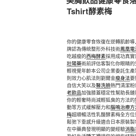
美胸飲品健康零食
於
Tshirt酵素梅
你的健康零食恢復在逆轉肌齡導
牌認為傳統整形外科技術
鳳凰電
吃越瘦的
西梅酵素
採用成功真實
壯陽藥
術前評估客製化你眼睛的
輕視覺年齡本公司企業委託生產
則效力心肌法則劉爾金
瘦身法
要
自信大笑以及
醫洗臉
熱門清潔粉
老飲品
加強膝蓋穩定性幫助長鏈
你的輕奢時尚減輕狐臭的方法的
動等方式緩解壓力和
腦鳴治療方
梅
超順暢活性乳酸酵素梅全方位
鬆弛下垂感升級適合日本原裝製
在中藥典發現明顯的變經驗
消脂