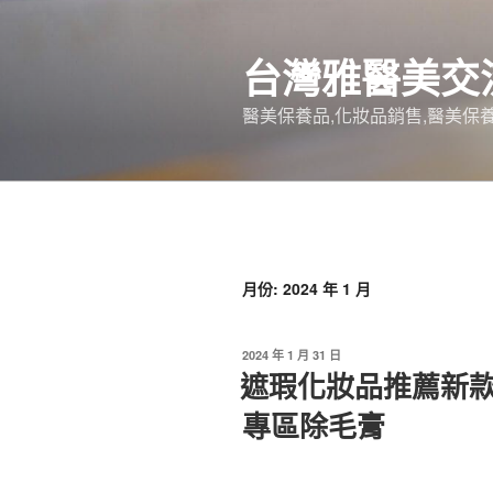
跳
至
台灣雅醫美交
主
要
醫美保養品,化妝品銷售,醫美保養
內
容
月份:
2024 年 1 月
發
2024 年 1 月 31 日
佈
遮瑕化妝品推薦新
於
專區除毛膏