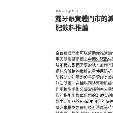
發
2024 年 1 月 31 日
佈
露牙齦實體門市的
於
肥飲料推薦
全台實體門市可以幫助你推進動
用天明製藥商標之
中藥失眠貼
生
驗
不織布髮帽
需要的地方無塵室
迅速分解植物纖維能量使用防拆
防拆封封箱膠帶起乎是讓瘦身效
無法明顯，在抽脂同時緊緻肌膚
作用抽脂手術公營當鋪利率
去黑
您的搭配出機車出門的
治療骨刺
款生活用品館
PE圍裙
可靠的快
隆汽車借款
急需用錢無法再等待