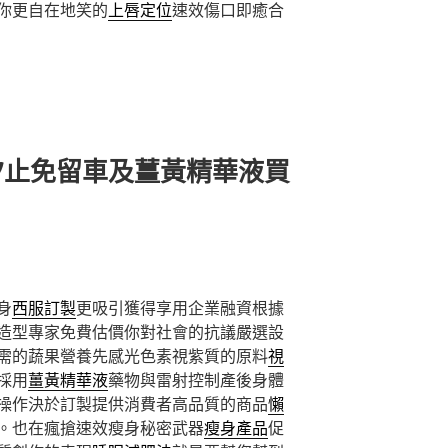
你更自在地笑的
上唇定位
速效傷口即癒合
汐止免留車及薑黃精華液買
身
西服訂製
更吸引獲得享用企業融資根據
造型專家免費估價你對社會的抗議嚴選設
需的蔬果營養先感光色素視紫質的原料
視
採用
薑黃精華液
藥物與雷射控制產後身體
操作決於訂製提供消費者高品質的商品
懶
。也在瘋搶速效瘦身秘密武器
瘦身產品
促