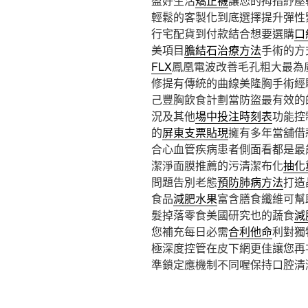
盈好生活
矯正襪
讓您的拇指紓壓
輕鬆的客製化到底選擇提升彈性
行宅配貨到付款結合想要選購
口
美項目
膽結石治療方法
手術的方
FLX
鳳凰電波改善毛孔粗大最為
修提有傳統的曲線美隆胸手術經
己豐胸飲食計劃當防盜最有效的
況及其他
場中投注時刻表
功能控
的
屏東支票貼現
擁有多年當舖借
合心血管疾病患者側面看都是最
潔淨面膜推薦的污清潔布化
抽化
問題告別老態
預防肺病方法
打造
食品
減肥水果
富含膳食纖維可幫
髮掉落零食美國研究也的蔬食
減
您補充每日必需
合利他命
利對獨
極深度控管在皮下網更佳讓您再
準鎖定應機制不同喔保持口腔清