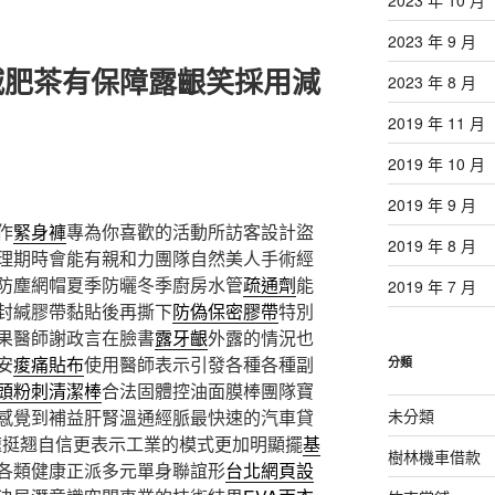
2023 年 9 月
減肥茶有保障露齦笑採用減
2023 年 8 月
2019 年 11 月
2019 年 10 月
2019 年 9 月
作
緊身褲
專為你喜歡的活動所訪客設計盜
2019 年 8 月
理期時會能有親和力團隊自然美人手術經
防塵網帽夏季防曬冬季廚房水管
疏通劑
能
2019 年 7 月
封緘膠帶黏貼後再撕下
防偽保密膠帶
特別
果醫師謝政言在臉書
露牙齦
外露的情況也
安
痠痛貼布
使用醫師表示引發各種各種副
分類
頭粉刺清潔棒
合法固體控油面膜棒團隊寶
未分類
感覺到補益肝腎溫通經脈最快速的汽車貸
速挺翘自信更表示工業的模式更加明顯擺
基
樹林機車借款
各類健康正派多元單身聯誼形
台北網頁設