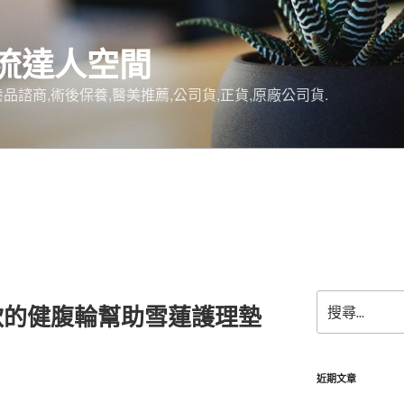
流達人空間
品諮商,術後保養,醫美推薦,公司貨,正貨,原廠公司貨.
搜
款的健腹輪幫助雪蓮護理墊
尋
關
鍵
字:
近期文章