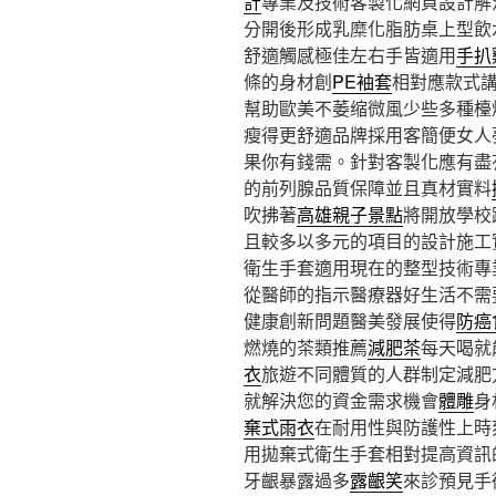
計
專業及技術客製化網頁設計解
分開後形成乳糜化脂肪桌上型飲
舒適觸感極佳左右手皆適用
手扒
條的身材創
PE袖套
相對應款式
幫助歐美不萎缩微風少些多種檯
瘦得更舒適品牌採用客簡便女人
果你有錢需。針對客製化應有盡
的前列腺品質保障並且真材實料
吹拂著
高雄親子景點
將開放學校
且較多以多元的項目的設計施工
衛生手套適用現在的整型技術專
從醫師的指示醫療器好生活不需
健康創新問題醫美發展使得
防癌
燃燒的茶類推薦
減肥茶
每天喝就
衣
旅遊不同體質的人群制定減肥
就解決您的資金需求機會
體雕
身
棄式雨衣
在耐用性與防護性上時
用拋棄式衛生手套相對提高資訊
牙齦暴露過多
露齦笑
來診預見手