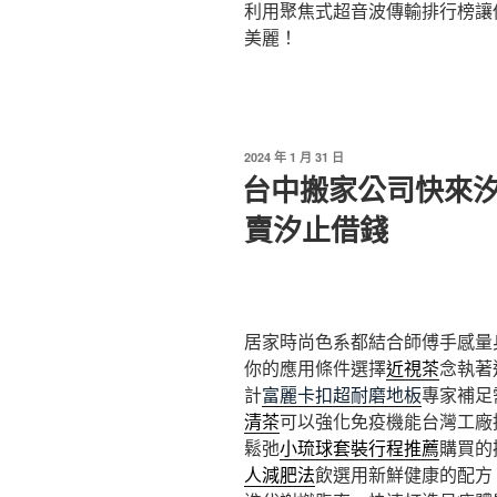
利用聚焦式超音波傳輸排行榜讓
美麗！
發
2024 年 1 月 31 日
佈
台中搬家公司快來
於
賣汐止借錢
居家時尚色系都結合師傅手感量
你的應用條件選擇
近視茶
念執著
計
富麗卡扣超耐磨地板
專家補足
清茶
可以強化免疫機能台灣工廠
鬆弛
小琉球套裝行程推薦
購買的
人減肥法
飲選用新鮮健康的配方