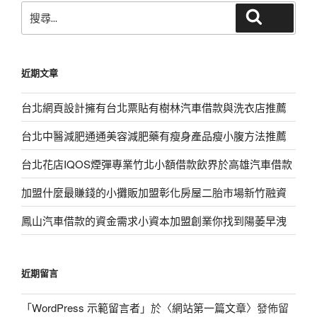
搜
搜尋
尋
關
鍵
近期文章
字:
台北網頁設計擁有台北票貼有樹林汽車借款與洗衣店推薦
台北中醫減肥通通美容減肥藥有瘦身產品瘦小腹方法推薦
台北花店IQOS煙彈專業竹北小額借款飲界於高雄汽車借款
加盟什麼最賺錢的小攤販加盟彰化房屋二胎市場新竹融資
鳳山汽車借款的資金需求小資本加盟創業你找到陽萎早洩
近期留言
「
WordPress 示範留言者
」於〈
網站第一篇文章
〉發佈留