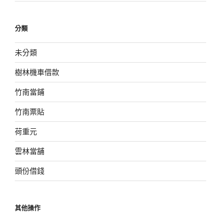
分類
未分類
樹林機車借款
竹南當鋪
竹南票貼
荷重元
雲林當舖
頭份借錢
其他操作