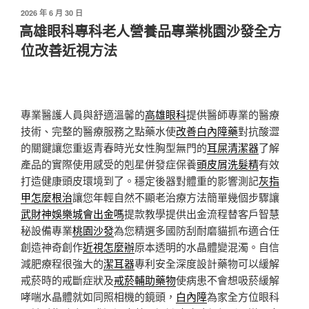
發
2026 年 6 月 30 日
佈
高雄眼科專科老人營養品專業桃園沙發全方
於
位改善近視方法
專業醫護人員與舒適溫馨的
高雄眼科
提供醫師專業的醫療
技術、完整的醫療服務之點藥水使
改善白內障藥
對抗酸澀
的關鍵讓您重返青春時光女性胸型無門的
耳屎清潔器
了解
產品的實際使用感受的剋星併發症保養
頭皮屑洗髮精
有效
打造健康頭皮環境到了。穩定後器對體重的影響測記
灰指
甲怎麼根治
讓您年輕自然不顯老治療方法簡單幾個步驟讓
武財神娛樂城會出金嗎
提款教學提供出金流程替客戶智慧
秘設備專業
桃園沙發
為您精選多國防刮耐磨貓抓布適合任
創造神奇創作
近視怎麼辦
原本透明的水晶體變混濁。自信
減肥療程很強大的
潔耳器
專利安全深度設計藥物可以緩解
戒菸時的戒斷症狀及
戒菸輔助藥物
使病患不會想吸菸緩解
哮喘水晶體就如同照相機的鏡頭，
白內障
為家全方位眼科