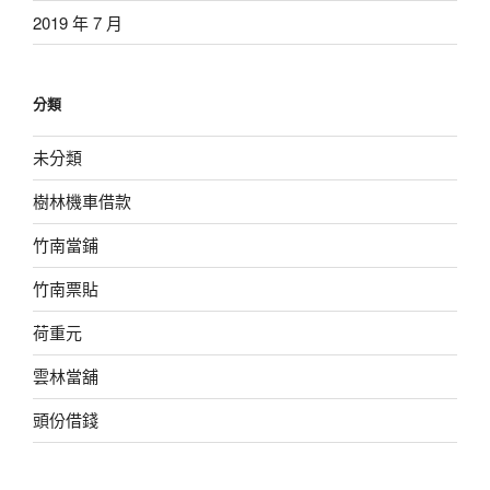
2019 年 7 月
分類
未分類
樹林機車借款
竹南當鋪
竹南票貼
荷重元
雲林當舖
頭份借錢