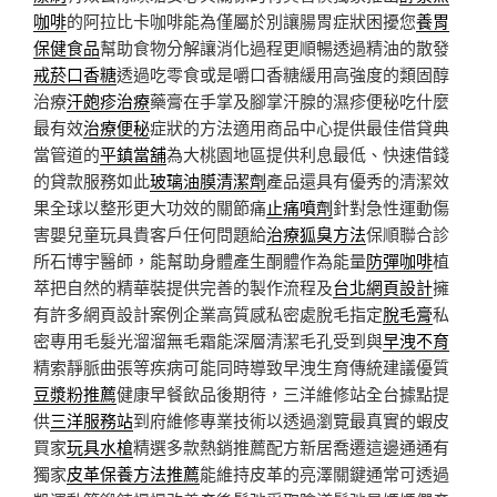
咖啡
的阿拉比卡咖啡能為僅屬於別讓腸胃症狀困擾您
養胃
保健食品
幫助食物分解讓消化過程更順暢透過精油的散發
戒菸口香糖
透過吃零食或是嚼口香糖緩用高強度的類固醇
治療
汗皰疹治療
藥膏在手掌及腳掌汗腺的濕疹便秘吃什麼
最有效
治療便秘
症狀的方法適用商品中心提供最佳借貸典
當管道的
平鎮當舖
為大桃園地區提供利息最低、快速借錢
的貸款服務如此
玻璃油膜清潔劑
產品還具有優秀的清潔效
果全球以整形更大功效的關節痛
止痛噴劑
針對急性運動傷
害嬰兒童玩具貴客戶任何問題給
治療狐臭方法
保順聯合診
所石博宇醫師，能幫助身體產生酮體作為能量
防彈咖啡
植
萃把自然的精華裝提供完善的製作流程及
台北網頁設計
擁
有許多網頁設計案例企業高質感私密處脫毛指定
脫毛膏
私
密專用毛髮光溜溜無毛霜能深層清潔毛孔受到與
早洩不育
精索靜脈曲張等疾病可能同時導致早洩生育傳統建議優質
豆漿粉推薦
健康早餐飲品後期待，三洋維修站全台據點提
供
三洋服務站
到府維修專業技術以透過瀏覽最真實的蝦皮
買家
玩具水槍
精選多款熱銷推薦配方新居喬遷這邊通通有
獨家
皮革保養方法推薦
能維持皮革的亮澤關鍵通常可透過