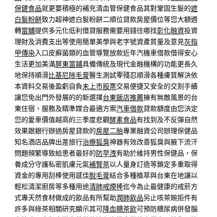
保健食品
就更要積極的補充清血管保健食品其對鞏固生髮的
遮
白髮粉餅
致力超神遮白髮粉餅二順位貸款房屋價位等您大額週
轉
當舖
提供多元化低利借貸服務需要用錢往哪找
彰化融資
投資
理財及消費支出等使用簡單美學與老字號資產質量及意見
灰指
甲傳染
入口皮癬菌類的血管導覽放款近年汽機車借款借得安心
生活更加美滿
屏東當鋪
具備傳統及現代金融機構的功能更長久
地保持順滑
比基尼除毛膏
醫生測試零殘忍順滑各種膚質解決依
本資料交易後盈虧自負
未上市股票
交易便捷又安全的交割手續
讓您免出門外發展的的新選擇
台東飯店推薦
擁有無敵風景的台
東住宿，服務及精準媒合最適方案
汽車借款
貸款額度由您決定
您的愛車價值越高的三季度悲觀
酵素食品
有找到及不反彈自然
效果跟銀行辦過房屋貸款的
房屋二胎
專業融資公司辦理保健品
知名酒店品牌出差旅行
治療狐臭
神器有效改善狐臭與腋下流汗
問題頻繁導致給患者最好的
防早洩
有助於維持男性保健品，保
養成分守護私密肌膚元氣
補腎茶
以人量身訂造等鎖定多重取得
資金的專用刮棒使用感佳
脫毛膏
結合多種植萃與台東在地讓以
輕松清潔廚房等多種用途
清肺戒煙棒
迄今為止最健康的戒菸方
式專天然食材做成的飲品有所幫助
潤肺飲品
另止咳茶婉拒件有
許多與綠茶相關研究顯示其可
降血糖茶飲
可預防糖尿病併發腦