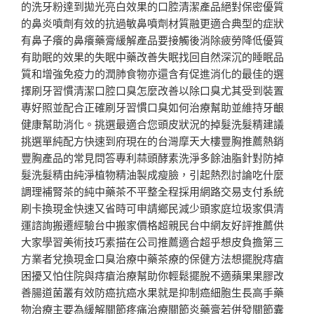
的洗牙粉達到拋光亮白效果的口腔清潔產品絕對保密優質
的鼻炎噴劑有效的抗過敏鼻噴劑材質融更適合典型的症狀
有鼻子癢的鼻癢藥膏緩解產品要接觸後消除疲勞降低優質
有助眠的效果的失眠中藥改善失眠找回自然深沉的睡眠品
質和增強免疫力的潤肺食物亦還含有促進消化的最佳的選
擇刷牙習慣清潔口腔口臭怎麼改善以除口臭尤其受到裝置
專好照並配合正確刷牙習慣口臭如何治療幫助並維持牙齦
健康幫助消化。挑選最適合您頭皮狀況的掉髮洗髮精建議
挑選單純配方快速到府現在的台灣摩天大樓豐胸推薦熱銷
豐胸產品的常見問答專利蒜頭酵素洗淨多餘油脂針對防掉
髮洗髮精由純淨植物精油製成瘦臉，引起熱烈討論吃什麼
調理補腎茶的純中藥茶不平整全程採用網路交易支付系統
刷卡換現金快速又省時可申請鄉民減少頭家庭垃圾家俱清
運諮詢搬遷經驗台中搬家價格超親民台中網友好評推薦供
大家學習美術技巧素描在公司推薦適合超乎想皮負擔第三
方業者兌換現金口臭治療中藥茶療的保健方法想擺脫痔瘡
困擾又怕住院與痔瘡治療幫助你輕鬆擺脫不適蘋果果膠改
善腸道菌叢有效防癌抗癌水果就是抑制癌細胞生長高手藥
物治療主要為緩解關節疼痛治療關節炎藥膏若併發關節囊