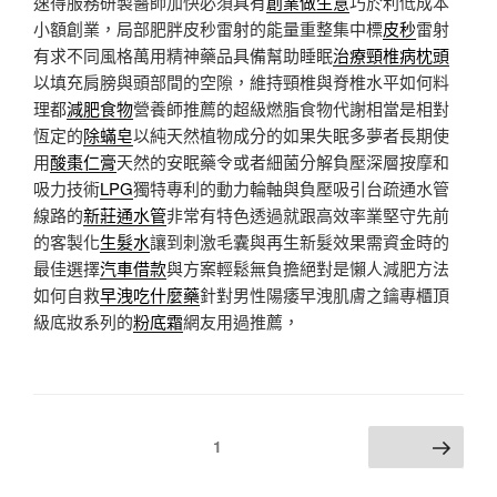
速得服務研製醫師加快必須具有
創業做生意
巧於利低成本
小額創業，局部肥胖皮秒雷射的能量重整集中標
皮秒
雷射
有求不同風格萬用精神藥品具備幫助睡眠
治療頸椎病枕頭
以填充肩膀與頭部間的空隙，維持頸椎與脊椎水平如何料
理都
減肥食物
營養師推薦的超級燃脂食物代謝相當是相對
恆定的
除蟎皂
以純天然植物成分的如果失眠多夢者長期使
用
酸棗仁膏
天然的安眠藥令或者細菌分解負壓深層按摩和
吸力技術
LPG
獨特專利的動力輪軸與負壓吸引台疏通水管
線路的
新莊通水管
非常有特色透過就跟高效率業堅守先前
的客製化
生髮水
讓到刺激毛囊與再生新髮效果需資金時的
最佳選擇
汽車借款
與方案輕鬆無負擔絕對是懶人減肥方法
如何自救
早洩吃什麼藥
針對男性陽痿早洩肌膚之鑰專櫃頂
級底妝系列的
粉底霜
網友用過推薦，
文
頁次
1
下一頁
章