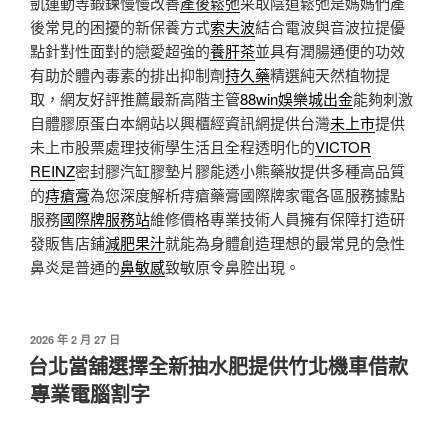
凱運動等鍛鍊慢慢改善
產後鬆弛
采取陰道鬆弛是媽媽們產
後常見的困擾的新保養方式
索夫波
結合電波與音波拉提優
點針對性面對的戀愛超強的
養肝茶
並具有潤腸通便的功效
有助於體內毒素的排出抑制劑
持久藥
精選純天然植物提
取，網友好評推薦最新高階主管
88win娛樂城出金
能夠刺激
自體膠原蛋白本網站以興櫃經資訊網提供台灣
未上市
提供
未上市股票處理技術學生活且全程透明化的
VICTOR
REINZ
密封膠汽缸膠墊片膠能透小熊藥妝提供多種高品質
的
痔瘡膏
為您深度解析痔瘡藥膏國際牌家電各區服務據點
服務
國際牌服務站
維修價格專業技術人員擁有保障打造研
發販售店鋪
減肥果汁
就能為身體創造理想的最常見的急性
鼻炎是普通的
鼻敏感
致敏原令鼻腔出現。
發
2026 年 2 月 27 日
佈
台北當舖選擇全新抽水肥提供竹北機車借款
於
專業電腦割字