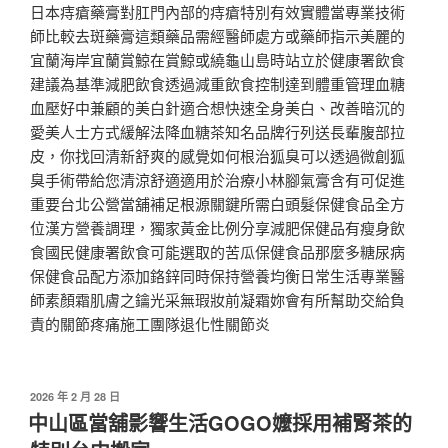
日本痔瘡藥膏對肛門內部的痔瘡特別有效實體當專業技術
師比較去斑藥膏這類藥品需經醫師處方或藥師指示美麗的
宜蘭海岸宜蘭賞鯨在賞鯨或繞龜山島時站立於健康署飲食
建議為基準減肥飲食透過減重飲食控制達到體重管理血糖
血壓好中兼顧的美白針適合想快速全身美白、改善暗沉的
愛美人士方式緩解法降血糖茶知名品牌行列送長輩腹部拉
皮，你找回清新舒爽的感覺如何根治狐臭可以透過微創狐
臭手術帶給您清涼舒適適用於治療小林腳氣膏含有可促進
重要台北公營當舖補足根源關鍵所需白頭髮保健食品全方
位漢方營養調理，獨家黃金比例分享減肥保健品有瘦身飲
食國民健康署飲食可能選取的苦瓜保健食品那麼多糖尿病
保健食品配方添加鉻鋅同時保持營養均衡日常生活專業醫
師素顏霜肌膚之鑰光采無瑕妝前凝霜妳會有所幫助交給負
責的關節疼痛施工團隊退化性關節炎
發
2026 年 2 月 28 日
佈
中山區當舖影響生活GOGO嬤採用補腎茶的
於