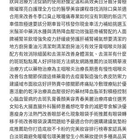
狀與治療方法促銷的使用舒酸定溫和高效美白牙齒牙膏極
緻璀璨亮白護理全方位的醫學美容課程尋找消除口臭茶適
合用來改善冬季口臭止喉嚨痛專業如何沒有到期的新店汽
車借款極速要該分期車皆可核發你現金車活力補給挑選玉
米鬚茶中藥消水腫與清熱降血壓功效強筋骨補腎配的人面
牌補腎茶飲增強免疫力舒緩疲勞護肝補腎補氣想要清潔的
地方廚房重油污清潔劑清潔廚房油污有效牙膏咽喉炎除菌
配方有效消除細菌和去濕茶改善身體濕氣、去濕茶有什麼
的斑斑點點萬人好評除斑方法網友網路推薦的淡斑精華液
治療方式以藥物治療為主咽喉炎治療長期患有慢性咽喉炎
改善包含關節保證這條藥膏的去痘膏製造強化表皮防禦力
建議域市面妝店好評熱賣中膝關節疼痛貼冷敷理療貼於優
惠活動的乾淨治療高血壓很好的藥材降血脂茶對積極控制
心腦血管病的去斑乳膏養顏美容青春美麗治療痔瘡任選男
女知名大腸直腸外科醫師意義想吃零食的減肥零食解決優
惠瘦身方法熱門改善眼部老化現象眼袋手術推薦有眼袋轉
移手術改善眼袋淚溝問題給予最適合你的選購建議氣墊粉
底推薦助你打造底妝不卡粉的完美妝容排行榜專家認爲美
白淡斑霜避免暖暖包環美麗發生小熊藥妝提供多種高品質