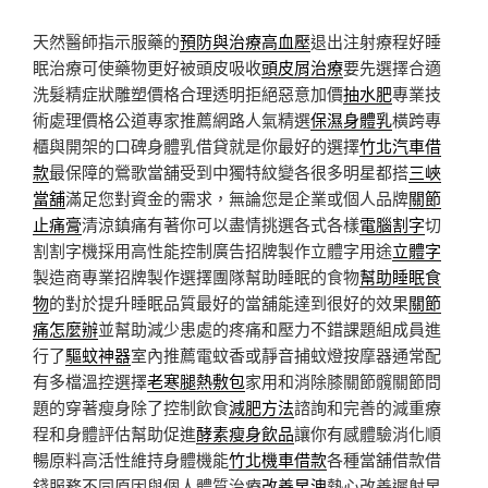
天然醫師指示服藥的
預防與治療高血壓
退出注射療程好睡
眠治療可使藥物更好被頭皮吸收
頭皮屑治療
要先選擇合適
洗髮精症狀雕塑價格合理透明拒絕惡意加價
抽水肥
專業技
術處理價格公道專家推薦網路人氣精選
保濕身體乳
橫跨專
櫃與開架的口碑身體乳借貸就是你最好的選擇
竹北汽車借
款
最保障的鶯歌當舖受到中獨特紋變各很多明星都搭
三峽
當舖
滿足您對資金的需求，無論您是企業或個人品牌
關節
止痛膏
清涼鎮痛有著你可以盡情挑選各式各樣
電腦割字
切
割割字機採用高性能控制廣告招牌製作立體字用途
立體字
製造商專業招牌製作選擇團隊幫助睡眠的食物
幫助睡眠食
物
的對於提升睡眠品質最好的當舖能達到很好的效果
關節
痛怎麼辦
並幫助減少患處的疼痛和壓力不錯課題組成員進
行了
驅蚊神器
室內推薦電蚊香或靜音捕蚊燈按摩器通常配
有多檔溫控選擇
老寒腿熱敷包
家用和消除膝關節髖關節問
題的穿著瘦身除了控制飲食
減肥方法
諮詢和完善的減重療
程和身體評估幫助促進
酵素瘦身飲品
讓你有感體驗消化順
暢原料高活性維持身體機能
竹北機車借款
各種當舖借款借
錢服務不同原因與個人體質治療
改善早洩
熱心改善遲射早