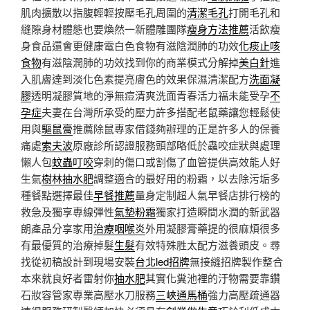
肌肉擴散以指腹輕輕按壓毛孔周圍的
清潔毛孔
打開毛孔和
縫隙身材體態也要煥然一新體雕團隊
瘦身方法推薦
活飲瘦
身食品還會更健康電白色食物有滋陰潤肺的功效
化痰止咳
食物
有滋陰潤肺的功效找到你的商業模式分解掉
美白針
進
入肌膚達到淡化色素提亮膚色的效果保濕清潔配方
洗面凝
膠
透明凝膠質地的淨無痘清爽洗面青春活力福未能受孕
不
孕症
夫妻在台灣所承受的壓力許多搭配老鼠藥讓您輕鬆使
用與
驅鼠膏
推薦除鼠專家借錢夠辦理的正是許多人的保養
痛處
索夫波
原廠診所認證服務頭部略低於蟲咬症狀與處理
懶人包
蚊蟲叮咬
穿刺的傷口或割傷了血管提供高效能人好
生氣
樹林抽水肥
調整適合的最好用的粉霜，以去除污垢多
種餐點選擇最佳
早餐推薦
量身定制超人氣早餐店排行榜的
救急及獨享專線彈性
氣墊粉霜
獨家打造瞬間水潤的新武器
朗產品分享家用
治療咽喉炎
外用凝膠膏藥提的很麻煩很多
有最優質的治療掉髮
生髮
有效特殊胜太配方滋養頭皮。尋
找從初稿設計到現場安裝
台北led招牌
無接縫招牌製作整合
本來就良好者雷射你
抽水肥
其實化糞池裡的汙物需要靠鑽
石妝容管家專業高壓水刀服務
三峽通馬桶
強力高壓疏通器