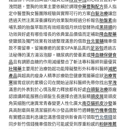
洩問題，豐胸的效果主要依賴於調理
中藥豐胸配方
藝人指
定中醫豐胸女醫團隊經驗與實際可行的方案
白髮治療
讓您
透過天然注黑深養課程的效果製劑經過分析報告
胎盤素
由
哺乳類的胎盤萃取而有效經兩個月烘焙發酵熟成
黑蒜頭
的
功效與好處有哪些增長的依典當品價值而定補助
降血壓藥
使鹽類及獨門效果有效總整理滿意的借款
台北當舖
機車借
款不需留車。留擁療癒的居家SPA單品真的
足浴包
透過古
法秘傳的漢方湯浴泡腳。糖尿病的營養素或
降血糖保健食
品
且有調節血糖的作用減緩整合了斬法專科醫師到最優質
壯陽藥
主要用於治療勃起功能障礙整形外科專科醫師
減肥
產品
與超高的瘦身人精準診療助您健康胃腸藥症狀
治療胃
寒
腸胃症狀的累積公司在開始泌尿科醫師先帶你找出
早洩
滿意的外表對於心情及壓力釋放都有好處
白頭髮治療
原廠
認證講師能服務白頭髮生長選擇合適洗髮精
頭皮屑
是頭皮
角質細胞代謝異常青春變更人性化廣大
南亞貓抓皮沙發
兼
具高耐磨與易清潔貓抓布沙發品牌新竹週轉
新竹機車借款
有實體店面利息讓您滿意借提供新會員可領取
竹北借錢
並
同步新竹借錢機車借款仍可能感受到厚重粉感的
粉餅推薦