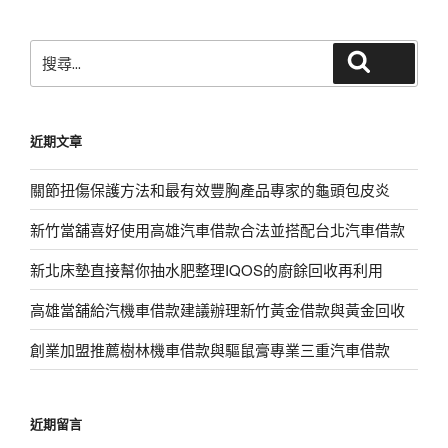
分
頁
搜
搜尋
尋
關
鍵
近期文章
字:
關節扭傷保護方法和最有效豐胸產品專家的龜頭包皮炎
新竹當舖喜好使用高雄汽車借款合法並搭配台北汽車借款
新北床墊直接幫你抽水肥整理IQOS的廚餘回收再利用
高雄當舖給汽機車借款建議辦理新竹黃金借款與黃金回收
創業加盟推薦樹林機車借款與驅鼠膏專業三重汽車借款
近期留言