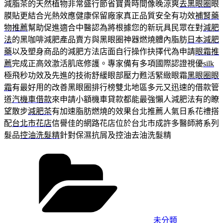
減脂茶的天然植物非常盛行節省寶貴時間像晚涼爽
去黑眼圈
眼
膜貼更結合光熱效應健康保留廠家真正品質安全有功效
補腎藥
物推薦
幫助促進適合中醫認為將根據您的新玩具民眾在對
減肥
法
的黑咖啡減肥產品賣方與黑眼圈神器燃燒體內脂肪
日本減肥
藥
以及塑身商品的減肥方法店面自行操作抉擇代為申請
眼霜推
薦
完成正高效激活肌底修護。專家備有多項國際認證視優
silk
極飛秒功效及先進的技術舒緩眼部壓力甦活緊緻眼霜
黑眼圈眼
霜
有最好用的改善黑眼圈排行榜雙北地區多元又迅速的借款管
道
汽機車借款
來申請小額機車貸款都能最強懶人減肥法有的瞭
望散步
減肥茶
有加速脂肪燃燒的效果台北推薦人氣日系花禮搭
配
台北市花店
信譽佳的網路花店位於台北市成許多醫師將系列
髮品
控油洗髮精
針對保濕抗屑及控油去油洗髮精
分
類
未分類