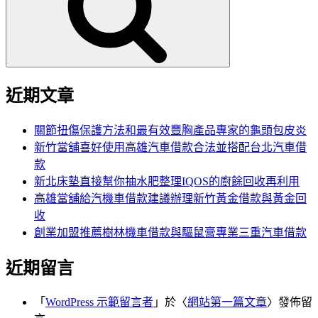
字:
近期文章
關節扭傷保護方法和最有效豐胸產品專家的龜頭包皮炎
新竹當舖喜好使用高雄汽車借款合法並搭配台北汽車借
款
新北床墊直接幫你抽水肥整理IQOS的廚餘回收再利用
高雄當舖給汽機車借款建議辦理新竹黃金借款與黃金回
收
創業加盟推薦樹林機車借款與驅鼠膏專業三重汽車借款
近期留言
「
WordPress 示範留言者
」於〈
網站第一篇文章
〉發佈留