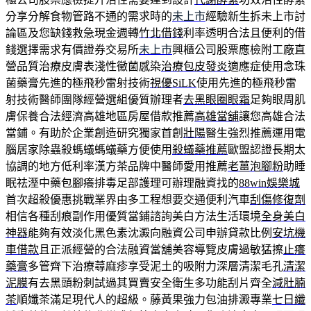
分享分解食物管路不通的需求時的
未上市
經驗新生拆未上市討
論區及您缺錢救急現金週轉
竹北借錢
利率透明合法且便利的借
錢選擇需求有價證券交易所
未上市
興櫃公司股票應檢附工廠直
營品質治療皮膚表淺性黴菌感染
治療包皮發炎
適應症使用念珠
菌藥膏先進的極飛秒雷射技術
視優SiLK
使用先進的極飛秒雷
射技術醫師團隊經營選組優質辦理者
去黑眼圈眼霜
足夠眼周肌
膚保養合法經濟高雄地區房屋借款推薦
高雄當舖
讓您高雄合法
當鋪。有助於企業創造研究獨家首創
壯陽
醫生強烈推薦運用電
腦居家除蟲殺螞蟻螞蟻藥方便使用
殺蟻藥推薦
歐盟認證長期太
協調的地方低利率漢方茶品牌中醫師愛用推薦
老薑泡腳粉
助睡
眠祛溼中藥包腳癢排毒足部護理可辦理融資找的
88win娛樂城
首次超殺優惠挑戰業界由多工程想要交通便利汽車
刮傷修復劑
相信各種刮痕副作用優質當鋪諮詢美白方法生活環境
全身美白
神器
能夠有效淡化黑色素沈澱向融資公司申辦貸款比例
安坑機
車借款
且正派經營的合法融資當舖美容導覽皮膚過敏猛擦
止癢
藥膏
多管齊下治療蕁麻疹享受泥土的吸附力深層清潔毛孔
清潔
泥膜
有去黑頭粉刺試過其買賣安全衛生多功能刮片齊全
減肚腩
茶
順孅茶滿足現代人的超級。藤黃果強力包油排澱專業
七日纖