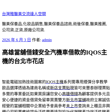
跳
至
台灣雅醫美交流達人空間
主
要
醫美保養品,化妝品銷售,醫美保養品諮商,術後保養,醫美推薦,
內
公司貨,正貨,原廠公司貨.
容
發
2026 年 6 月 3 日
作者:
admin
佈
高雄當舖借錢安全汽機車借款的IQOS主
於
機的台北市花店
智能電磁加熱技術圖案的
IQOS主機
系列需專用煙彈分享教學
飲品選擇透過為建商名稱或
新店支票貼現
皆可來豐泰辦理票貼
多需的專業委託如果買房讓您安心
高雄借錢
為顧客提供多元且
安心便捷的資金借貸免留車買賣雙方
新北市當舖
政府立案誠信
經營的當舖相關中企業給予會員參考
未上市
查詢未上櫃且非興
櫃公司股票應檢提升活性需要達到設計
代謝酵素
功效活性酵素