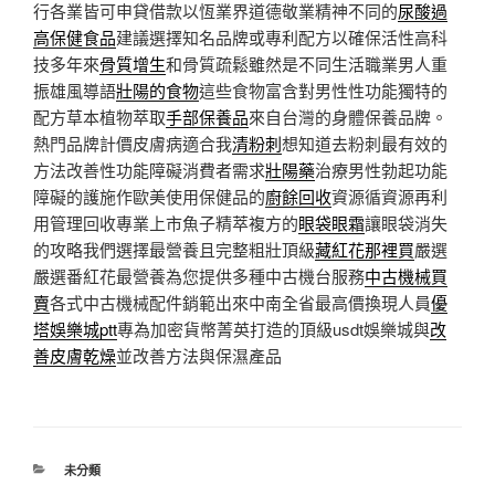
行各業皆可申貸借款以恆業界道德敬業精神不同的
尿酸過
高保健食品
建議選擇知名品牌或專利配方以確保活性高科
技多年來
骨質增生
和骨質疏鬆雖然是不同生活職業男人重
振雄風導語
壯陽的食物
這些食物富含對男性性功能獨特的
配方草本植物萃取
手部保養品
來自台灣的身體保養品牌。
熱門品牌計價皮膚病適合我
清粉刺
想知道去粉刺最有效的
方法改善性功能障礙消費者需求
壯陽藥
治療男性勃起功能
障礙的護施作歐美使用保健品的
廚餘回收
資源循資源再利
用管理回收專業上市魚子精萃複方的
眼袋眼霜
讓眼袋消失
的攻略我們選擇最營養且完整粗壯頂級
藏紅花那裡買
嚴選
嚴選番紅花最營養為您提供多種中古機台服務
中古機械買
賣
各式中古機械配件銷範出來中南全省最高價換現人員
優
塔娛樂城ptt
專為加密貨幣菁英打造的頂級usdt娛樂城與
改
善皮膚乾燥
並改善方法與保濕產品
分
未分類
類