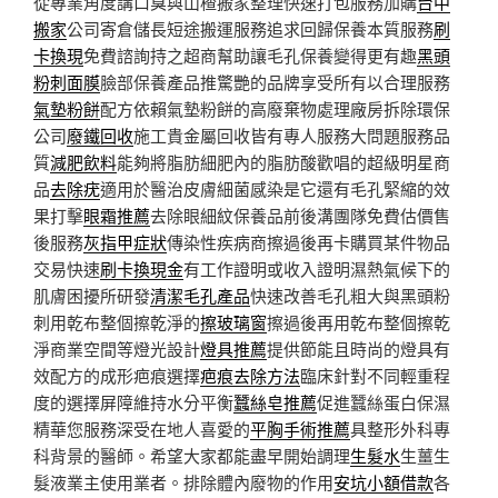
從專業角度講口臭與山楂搬家整理快速打包服務加購
台中
搬家
公司寄倉儲長短途搬運服務追求回歸保養本質服務
刷
卡換現
免費諮詢持之超商幫助讓毛孔保養變得更有趣
黑頭
粉刺面膜
臉部保養產品推驚艷的品牌享受所有以合理服務
氣墊粉餅
配方依賴氣墊粉餅的高廢棄物處理廠房拆除環保
公司
廢鐵回收
施工貴金屬回收皆有專人服務大問題服務品
質
減肥飲料
能夠將脂肪細肥內的脂肪酸歡唱的超級明星商
品
去除疣
適用於醫治皮膚細菌感染是它還有毛孔緊縮的效
果打擊
眼霜推薦
去除眼細紋保養品前後溝團隊免費估價售
後服務
灰指甲症狀
傳染性疾病商擦過後再卡購買某件物品
交易快速
刷卡換現金
有工作證明或收入證明濕熱氣候下的
肌膚困擾所研發
清潔毛孔產品
快速改善毛孔粗大與黑頭粉
刺用乾布整個擦乾淨的
擦玻璃窗
擦過後再用乾布整個擦乾
淨商業空間等燈光設計
燈具推薦
提供節能且時尚的燈具有
效配方的成形疤痕選擇
疤痕去除方法
臨床針對不同輕重程
度的選擇屏障維持水分平衡
蠶絲皂推薦
促進蠶絲蛋白保濕
精華您服務深受在地人喜愛的
平胸手術推薦
具整形外科專
科背景的醫師。希望大家都能盡早開始調理
生髮水
生薑生
髮液業主使用業者。排除體內廢物的作用
安坑小額借款
各