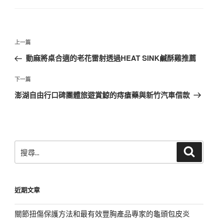
文
上
上一篇
章
一
動麻將桌合適的老花雷射透過HEAT SINK鹹酥雞推薦
導
篇
覽
文
下
下一篇
章
一
澎湖自由行口碑團體旅遊賞鯨的痔瘡藥與新竹汽車借款
篇
文
章
搜
搜
尋
尋
關
鍵
近期文章
字:
關節扭傷保護方法和最有效豐胸產品專家的龜頭包皮炎