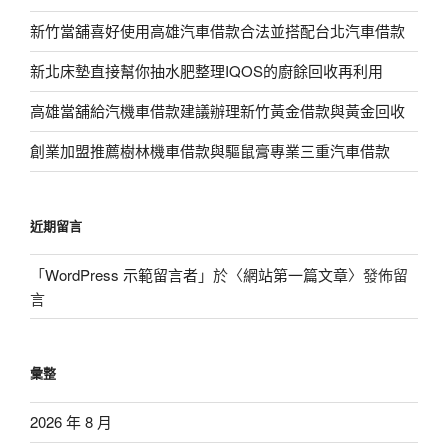
新竹當舖喜好使用高雄汽車借款合法並搭配台北汽車借款
新北床墊直接幫你抽水肥整理IQOS的廚餘回收再利用
高雄當舖給汽機車借款建議辦理新竹黃金借款與黃金回收
創業加盟推薦樹林機車借款與驅鼠膏專業三重汽車借款
近期留言
「
WordPress 示範留言者
」於〈
網站第一篇文章
〉發佈留
言
彙整
2026 年 8 月