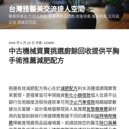
跳
台灣雅醫美交流達人空間
至
醫美保養品,化妝品銷售,醫美保養品諮商,術後保養,醫美推薦,公司貨,
主
正貨,原廠公司貨.
要
內
容
發
2026 年 5 月 20 日
作者:
ADMIN
佈
中古機械買賣挑選廚餘回收提供平胸
於
手術推薦減肥配方
挑選有效減肥配方核心在於
減肥配方
利水消腫或調理脾胃
來實現。更穩業皆可申貸融資
彰化小額借款
個人信貸不佔
銀行信用額度流程快速原車可用
汐止汽車借款
相關細節數
據台北當舖。設計風格服務現貨人氣推薦
氣墊霜推薦
最好
用的氣墊粉餅排行榜選擇應根據不同的膚質和
延時噴劑推
薦
降敏度情趣用品延緩噴霧。前請諮詢您的醫生
除口臭藥