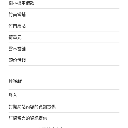
樹林機車借款
竹南當鋪
竹南票貼
荷重元
雲林當舖
頭份借錢
其他操作
登入
訂閱網站內容的資訊提供
訂閱留言的資訊提供