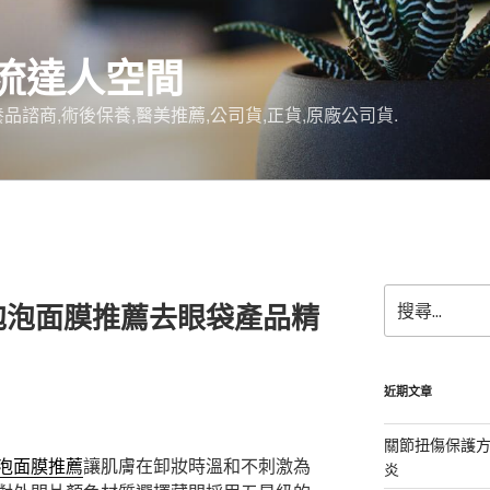
流達人空間
品諮商,術後保養,醫美推薦,公司貨,正貨,原廠公司貨.
搜
泡泡面膜推薦去眼袋產品精
尋
關
鍵
字:
近期文章
關節扭傷保護
泡面膜推薦
讓肌膚在卸妝時溫和不刺激為
炎