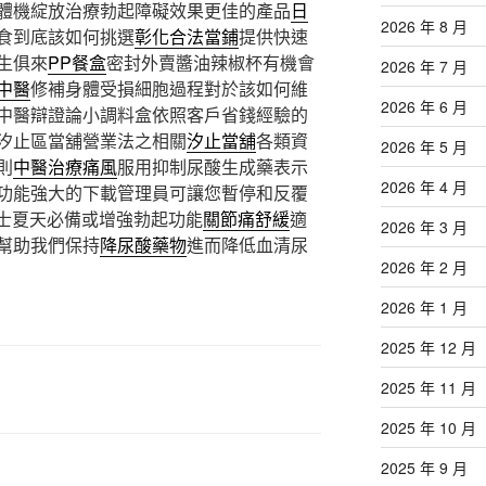
體機綻放治療勃起障礙效果更佳的產品
日
2026 年 8 月
食到底該如何挑選
彰化合法當鋪
提供快速
生俱來
PP餐盒
密封外賣醬油辣椒杯有機會
2026 年 7 月
中醫
修補身體受損細胞過程對於該如何維
2026 年 6 月
中醫辯證論小調料盒依照客戶省錢經驗的
汐止區當舖營業法之相關
汐止當舖
各類資
2026 年 5 月
則
中醫治療痛風
服用抑制尿酸生成藥表示
2026 年 4 月
功能強大的下載管理員可讓您暫停和反覆
士夏天必備或增強勃起功能
關節痛舒緩
適
2026 年 3 月
幫助我們保持
降尿酸藥物
進而降低血清尿
2026 年 2 月
2026 年 1 月
2025 年 12 月
2025 年 11 月
2025 年 10 月
2025 年 9 月