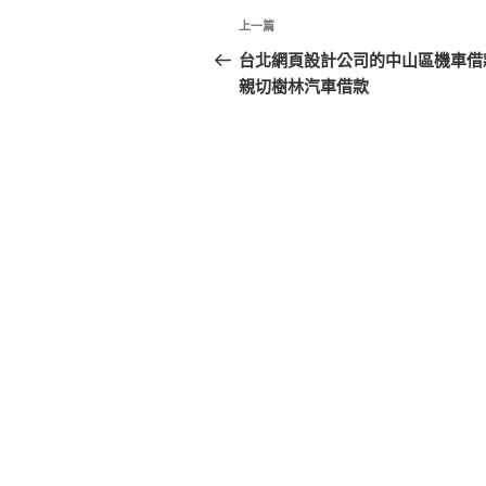
文
上
上一篇
章
一
台北網頁設計公司的中山區機車借
篇
親切樹林汽車借款
導
文
覽
章