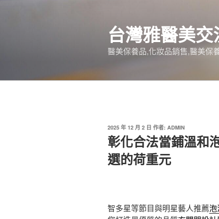
跳
至
台灣雅醫美交
主
要
醫美保養品,化妝品銷售,醫美保養
內
容
發
2025 年 12 月 2 日
作者:
ADMIN
佈
彰化合法當鋪溫和
於
選的荷重元
智多星等節目與明星藝人推薦
泡