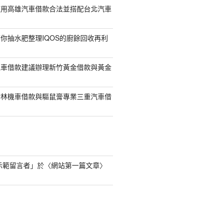
使用高雄汽車借款合法並搭配台北汽車
你抽水肥整理IQOS的廚餘回收再利
機車借款建議辦理新竹黃金借款與黃金
樹林機車借款與驅鼠膏專業三重汽車借
s 示範留言者
」於〈
網站第一篇文章
〉