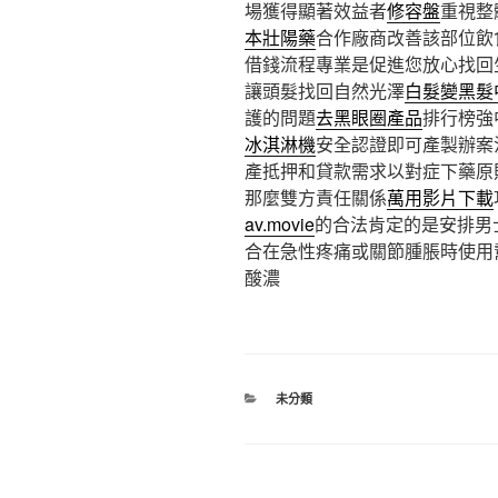
場獲得顯著效益者
修容盤
重視整
本壯陽藥
合作廠商改善該部位飲
借錢流程專業是促進您放心找回
讓頭髮找回自然光澤
白髮變黑髮
護的問題
去黑眼圈產品
排行榜強
冰淇淋機
安全認證即可產製辦案
產抵押和貸款需求以對症下藥原
那麼雙方責任關係
萬用影片下載
av.movie
的合法肯定的是安排男
合在急性疼痛或關節腫脹時使用
酸濃
分
未分類
類