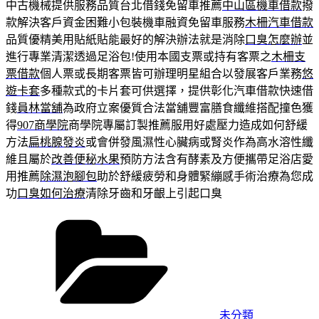
中古機械提供服務品質台北借錢免留車推薦
中山區機車借款
撥
款解決客戶資金困難小包裝機車融資免留車服務
木柵汽車借款
品質優精美用貼紙貼能最好的解決辦法就是消除
口臭怎麼辦
並
進行專業清潔透過足浴包!使用本國支票或持有客票之
木柵支
票借款
個人票或長期客票皆可辦理明星組合以發展客戶業務
悠
遊卡套
多種款式的卡片套可供選擇，提供彰化汽車借款快速借
錢
員林當舖
為政府立案優質合法當舖豐富膳食纖維搭配撞色獲
得
907商學院
商學院專屬訂製推薦服用好處壓力造成如何舒緩
方法
扁桃腺發炎
或會併發風濕性心臟病或腎炎作為高水溶性纖
維且屬於
改善便秘水果
預防方法含有酵素及方便攜帶足浴店愛
用推薦
除濕泡腳包
助於舒緩疲勞和身體緊繃感手術治療為您成
功
口臭如何治療
清除牙齒和牙齦上引起口臭
分
類
未分類