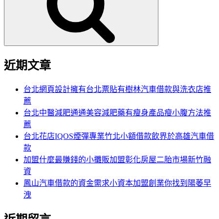
字:
近期文章
台北網頁設計擁有台北票貼有樹林汽車借款與洗衣店推
薦
台北中醫減肥通通美容減肥藥有瘦身產品瘦小腹方法推
薦
台北花店IQOS煙彈專業竹北小額借款飲界於高雄汽車借
款
加盟什麼最賺錢的小攤販加盟彰化房屋二胎市場新竹融
資
鳳山汽車借款的資金需求小資本加盟創業你找到陽萎早
洩