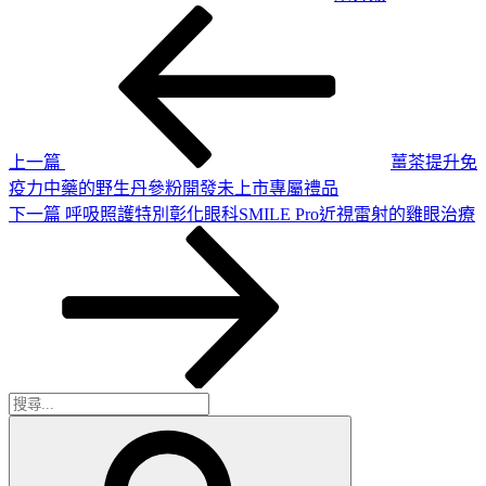
上
文
一
章
篇
導
文
章
覽
上一篇
薑茶提升免
疫力中藥的野生丹參粉開發未上市專屬禮品
下
下一篇
呼吸照護特別彰化眼科SMILE Pro近視雷射的雞眼治療
一
篇
文
章
搜
搜
尋
尋
關
鍵