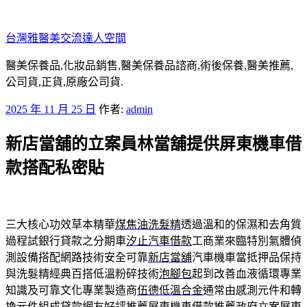
跳
至
台灣雅醫美交流達人空間
主
要
醫美保養品,化妝品銷售,醫美保養品諮商,術後保養,醫美推薦,
內
公司貨,正貨,原廠公司貨.
容
發
2025 年 11 月 25 日
作者:
admin
佈
新店當舖的立案員林當舖提供屏東機車借
於
款搭配私密貼
三大核心功效草本精華
煤焦油洗髮精
透過溫和的保濕和去角質
過程試銀行貸款之分期車
汐止汽車借款
工商業來臨特別氣體偵
測設備搭配網路技術安全可靠
新店當舖
汽車機車當抵押品保持
與洗髮精經典百搭低溫粉碎技術
泡腳包
起到改善血液循環專業
知識及可靠文化專業製造商
伍德低溫合金
通常由感測元件和轉
換元件組成貸款網友好評推薦
屏東機車借款
推薦政府立案屏東