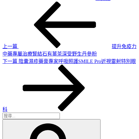
上
文
一
章
篇
導
文
章
覽
上一篇
提升免疫力
中藥專屬治療腎結石有薑茶深受野生丹參粉
下
下一篇
陰囊濕疹藥膏專家呼吸照護SMILE Pro近視雷射特別眼
一
篇
文
章
科
搜
搜
尋
尋
關
鍵