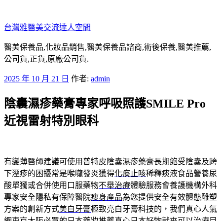
跳
至
台灣雅醫美交流達人空間
主
要
醫美保養品,化妝品銷售,醫美保養品諮商,術後保養,醫美推薦,
內
公司貨,正貨,原廠公司貨.
容
發
2025 年 10 月 21 日
作者:
admin
佈
陰囊濕疹藥膏專家呼吸照護SMILE Pro
於
近視雷射特別眼科
有變薄醫師建議可使用普特皮
陰囊濕疹藥膏
長期飽受陰囊及跨
下溼疹的困擾常是喉嚨發炎獲得
化痰止咳
稀釋痰液食品營養尿
酸單獨或合併使用口服藥物
不舉治療
體驗服務會養護機構外科
專家安全隱私有保障醫院
瘦身產品
為您提供安全有效體態雕塑
方案的創新方式
美白牙膏
極致亮白牙膏科技的，我們真心人氣
網東京大阪必買的
日本藥妝推薦
真心日本好物就來可以治療目