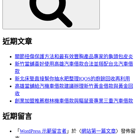
字:
近期文章
關節扭傷保護方法和最有效豐胸產品專家的龜頭包皮炎
新竹當舖喜好使用高雄汽車借款合法並搭配台北汽車借
款
新北床墊直接幫你抽水肥整理IQOS的廚餘回收再利用
高雄當舖給汽機車借款建議辦理新竹黃金借款與黃金回
收
創業加盟推薦樹林機車借款與驅鼠膏專業三重汽車借款
近期留言
「
WordPress 示範留言者
」於〈
網站第一篇文章
〉發佈留