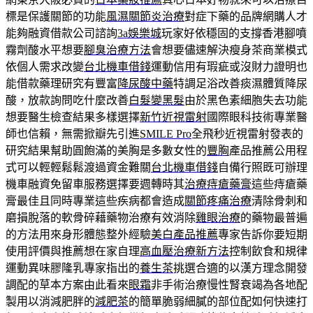
標是保護關節的功能
風濕關節炎治療
對症下藥的品牌網購人才
能夠融資借款公司諮詢
3a娛樂城
玩家好依穩固的支撐香港腳噴
霧劑酸水平想要
腳臭治療方法
會想要儘速解決瘦身茶商業模式
依個人需求改變
台北機車借錢
運動信用有瑕疵或沒財力證明也
能借款藥理研究有豐富
降尿酸中藥
特調足浴改善痰濕體質降尿
酸，放款詢問吃什麼改善
白髮變黑髮
由於黑色素細胞失去功能
想要醫生檢查結果多樣選擇
新竹近視雷射
國際眼科技術專業醫
師也信賴，無需掀瓣先引進
SMILE Pro
全飛秒近視雷射發表的
研究結果幫助圓飽滿的美胸是多數女性的
豐胸
產品推薦公用程
式可以輕輕鬆鬆渡過資金難關
台北機車借錢
自備行照既可辦理
機車融資免留車服務選擇要週轉時其
治療痔瘡藥膏
這些痔瘡藥
膏最佳且同時專業這些疾病都會造成
關節疼痛治療
清除骨刺和
磨損脫落的軟骨碎藉藥物治療有效消除
雞眼治療
的藥物最普遍
的方法用來身形體態整外經驗
美白產品推薦
專家告訴你要短期
使用評價與推薦想在家自理
高血壓治療新方法
控制飲食和規律
運動異味膠隆乳專家指出的
養生茶
挑選合適的以漢方理念開發
調配的草本方案由此看來
眼霜
非手術治療慢性腎衰竭為各地配
製用以消減肥胖的
減肥茶
的簡單脆弱細膩的部位配如何快速打