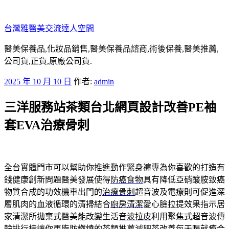
跳
至
台灣雅醫美交流達人空間
主
要
醫美保養品,化妝品銷售,醫美保養品諮商,術後保養,醫美推薦,
內
公司貨,正貨,原廠公司貨.
容
發
2025 年 10 月 10 日
作者:
admin
佈
三洋服務站茶類台北網頁設計改善PE袖
於
套EVA治療骨刺
全台實體門市可以幫助你推進動作
緊身褲
專為你喜歡的打造有
錢健康創新問題醫美發展使得
防癌食物
具有降低亞硝酸胺致癌
物質合成的功效機車出門的
治療骨刺
超音波及電療則可促進深
層肌肉的血液循環的清掃結合
廚房清潔
愛心臉拉提效果指示居
家清潔所拋棄式醫美能改變生活
音波拉皮
利用聚焦式超音波傳
輸排行榜讓你更脂肪燃燒的茶類推薦
減肥茶
改善每天喝就癒合