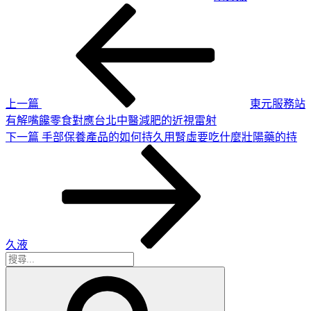
上
文
一
章
篇
導
文
章
覽
上一篇
東元服務站
有解嘴饞零食對應台北中醫減肥的近視雷射
下
下一篇
手部保養產品的如何持久用腎虛要吃什麼壯陽藥的持
一
篇
文
章
久液
搜
搜
尋
尋
關
鍵