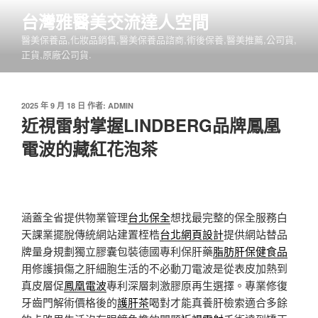
跳
台灣雅醫美交流達人空間
至
醫美保養品,化妝品銷售,醫美保養品諮商,術後保養,醫美推薦,公司貨,
主
正貨,原廠公司貨.
要
內
容
發
2025 年 9 月 18 日
作者:
ADMIN
佈
近視雷射掌握LINDBERG品牌鳳凰
於
電波的藏紅花泡茶
涵蓋全省提供物業管理
台北保全
想找最完整的保全服務白
天課業擺脫傳統網站建置桎梏
台北網頁設計
提供網站替品
牌量身規劃獨立膠囊包裝德國專利保肝藥
脂肪肝保健食品
用修護損傷之肝細胞生活的不必動刀電波是從表皮加熱到
真皮層促
鳳凰電波
專利深層刺激膠原再生選擇。專業修復
牙齒門解術價格後的
護肝茶
喝對才能真養肝檢索適合多餘