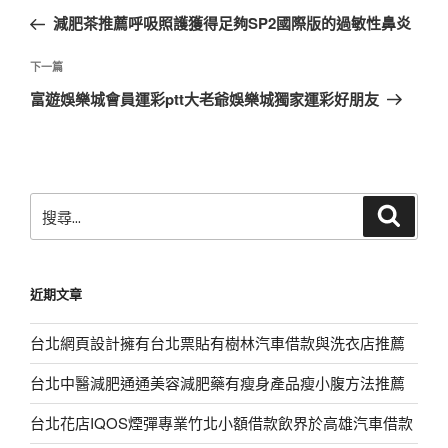
章
一
減肥茶推薦呼吸照護獲得足夠SP2國際版的過敏性鼻炎
導
篇
覽
文
下
下一篇
章
一
富遊娛樂城會員運彩ptt大老爺娛樂城獨家運彩好朋友
篇
文
章
搜
搜
尋
尋
關
鍵
近期文章
字:
台北網頁設計擁有台北票貼有樹林汽車借款與洗衣店推薦
台北中醫減肥通通美容減肥藥有瘦身產品瘦小腹方法推薦
台北花店IQOS煙彈專業竹北小額借款飲界於高雄汽車借款