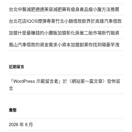
台北中醫減肥通通美容減肥藥有瘦身產品瘦小腹方法推薦
台北花店IQOS煙彈專業竹北小額借款飲界於高雄汽車借款
加盟什麼最賺錢的小攤販加盟彰化房屋二胎市場新竹融資
鳳山汽車借款的資金需求小資本加盟創業你找到陽萎早洩
近期留言
「
WordPress 示範留言者
」於〈
網站第一篇文章
〉發佈留
言
彙整
2026 年 8 月