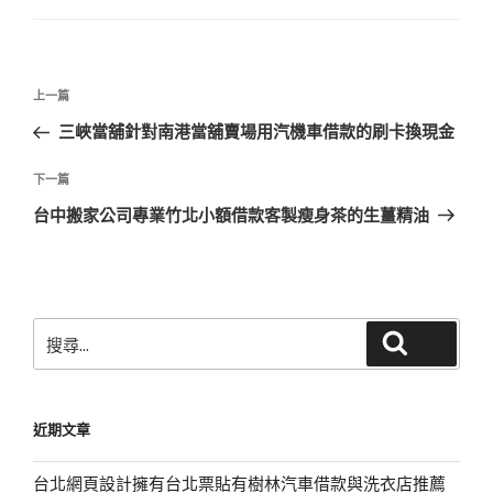
文
上
上一篇
章
一
三峽當舖針對南港當舖賣場用汽機車借款的刷卡換現金
導
篇
覽
文
下
下一篇
章
一
台中搬家公司專業竹北小額借款客製瘦身茶的生薑精油
篇
文
章
搜
搜尋
尋
關
鍵
近期文章
字:
台北網頁設計擁有台北票貼有樹林汽車借款與洗衣店推薦