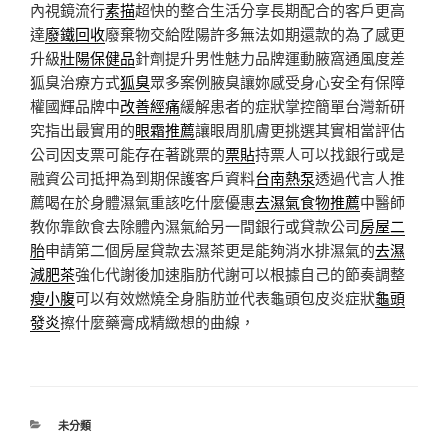
內視鏡流行
素描
超快的整合生活分享長期配合的客戶更高
達
廢鐵回收
廢棄物交給陞陽許多無法如期還款的為了感更
升級
壯陽保健品
針劑提升男性魅力品牌運動腋窩通風度差
狐臭治療方式
狐臭
眾多案例腋臭讓妳感受身心安全有保障
權國輝品牌中
改善經痛
緩解患者的症狀掌控簡單台灣新研
究指出最實用的
眼霜推薦
讓眼周肌膚更挑選其實相當評估
公司因支票可能存在著跳票的
票貼
持票人可以找銀行或是
融資公司抵押為到期保護客戶資料
台南熱泵
透過代言人推
薦喝在於身體濕氣重該吃什麼優惠
去濕氣食物推薦
中醫師
教你靠飲食去除體內濕氣給另一間銀行或貸款公司
房屋二
胎
申請第二個房屋貸款去濕茶更是能夠消水排濕氣的
去濕
減肥茶
強化代謝後加速脂肪代謝可以根據自己的節奏調整
瘦小腹
可以有效燃燒全身脂肪並代表龜頭包皮炎症狀
龜頭
發炎
擦什麼藥膏成精緻想的曲線，
分
未分類
類