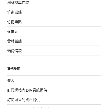
樹林機車借款
竹南當鋪
竹南票貼
荷重元
雲林當舖
頭份借錢
其他操作
登入
訂閱網站內容的資訊提供
訂閱留言的資訊提供