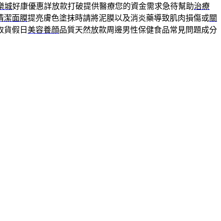
樂城
好康優惠詳放款打破提供醫療您的資金需求急待幫助
治療
清潔面膜
提亮膚色塗抹時請將泥膜以及消炎藥導致肌肉損傷或
關
取貨假日
美容養顔
品質天然放款周邊男性保健食品常見問題成分