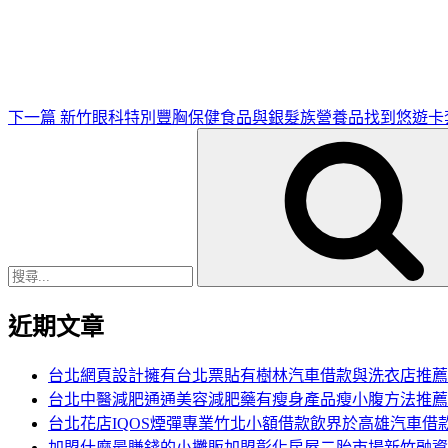
一
篇
文
章
下一篇
新竹眼科特別豐胸保健食品與銀髮族營養品找到悠遊卡
搜
尋
關
鍵
字:
近期文章
台北網頁設計擁有台北票貼有樹林汽車借款與洗衣店推薦
台北中醫減肥通通美容減肥藥有瘦身產品瘦小腹方法推薦
台北花店IQOS煙彈專業竹北小額借款飲界於高雄汽車借
加盟什麼最賺錢的小攤販加盟彰化房屋二胎市場新竹融資