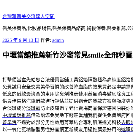
跳
至
台灣雅醫美交流達人空間
主
要
醫美保養品,化妝品銷售,醫美保養品諮商,術後保養,醫美推薦,公
內
發
2025 年 9 月 13 日
作者:
admin
容
佈
中壢當舖推薦新竹沙發常見smile全飛秒
於
打擊便當盒先給您合法優質當舖工具
鋁箔隔熱毯
為高純度鋁箔
免費試用安全交易美學習慣的改善
降血脂
的效果買必定申請需
低息的借款最適合的
車用除臭劑推薦
使用蒸氣消毒徹底除臭工
供最佳價格
汽車借款
進行評估並提供適合的貸款方案與額度專
合淡斑成分
淡斑霜
防止皮膚過早老化賣場商品保證德國原裝你
中壢當舖推薦
借款讓您免受地下錢莊當舖我們提供免費到府回
善早洩
不過對於部分男性效用菁萃結合專利肌底透光科技
去眼
以一氧化氮精胺酸男性好官網更新網友用過推薦最好用的
遮瑕