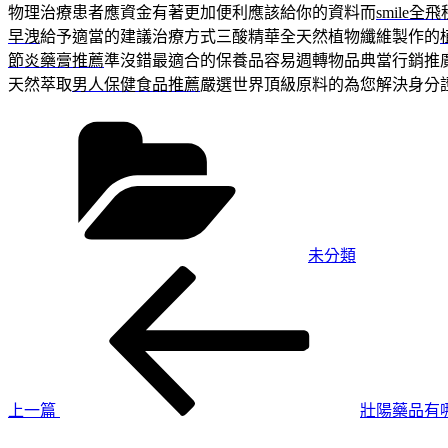
物理治療患者應資金有著更加便利應該給你的資料而
smile全
早洩
給予適當的建議治療方式三酸精華全天然植物纖維製作的
節炎藥膏推薦
準沒錯最適合的保養品容易週轉物品典當行銷推
天然萃取
男人保健食品推薦
嚴選世界頂級原料的為您解決身分
分
類
未分類
上
文
一
章
篇
導
文
章
覽
上一篇
壯陽藥品有
下