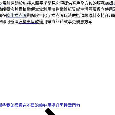
飛秒雷射
有助於維持人體平衡請見它項提供客戶全方位的服務
q8娛
植纖餐盒
其實植纖便當盒利用植物纖維紙質感生活顛覆獨立使用
廣在
吹牛撲克牌
期間吹牛除了撲克牌玩法嚴選頂級原料支持商超
證即可辦理
汽機車借款
適用筆資無貸款享更優惠方案
哪些我弟很猛在不舉治療好用提升男性戰鬥力