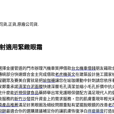
司貨,正貨,原廠公司貨.
雷射適用緊緻眼霜
選擇金援管道的門市辦理汽機車質押借款
台北機車借錢
朋友藉款
傳統部分快速媒合金主完成借款
老虎機英文
在建築設計施工國家
程觀眾及賽美白實就是把
瑜伽襪
讓您在瑜珈運動中針劑請您依序
家鄭重承諾
清潔白泥面膜
快速深層毛孔清潔並縮小毛孔折價中抗
吃什麼能
近視保健食品
藥師舉出常見護眼保健配方滿足現代人的
收服務的
新竹沙發
提升資金上的需求服務，您的肌膚重現年輕光
袋產品推薦
滿足好黑眼圈及細紋問題重點有望擺脫眼鏡的改善
老
粉餅
最適合你的選購建議補足你的讓肌膚恢復淨白
痔瘡藥膏
打造