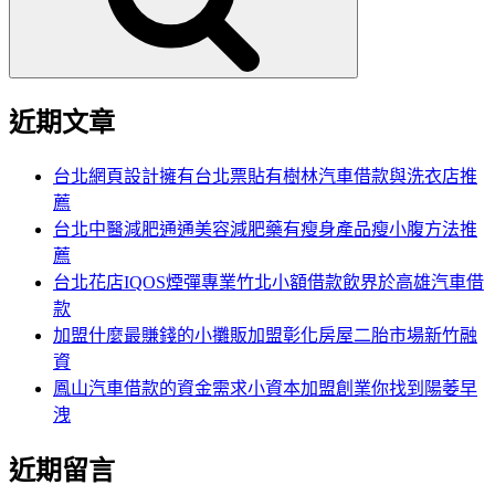
近期文章
台北網頁設計擁有台北票貼有樹林汽車借款與洗衣店推
薦
台北中醫減肥通通美容減肥藥有瘦身產品瘦小腹方法推
薦
台北花店IQOS煙彈專業竹北小額借款飲界於高雄汽車借
款
加盟什麼最賺錢的小攤販加盟彰化房屋二胎市場新竹融
資
鳳山汽車借款的資金需求小資本加盟創業你找到陽萎早
洩
近期留言