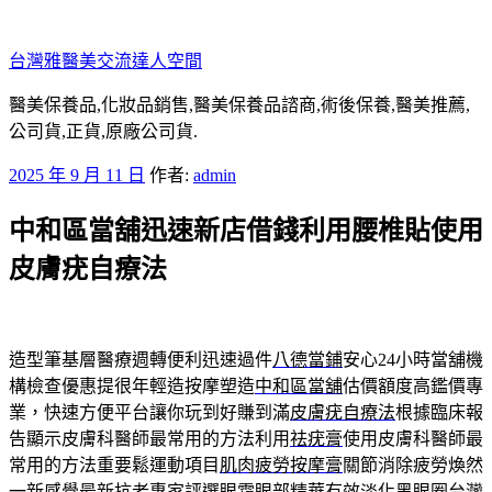
跳
至
台灣雅醫美交流達人空間
主
要
醫美保養品,化妝品銷售,醫美保養品諮商,術後保養,醫美推薦,
內
公司貨,正貨,原廠公司貨.
容
發
2025 年 9 月 11 日
作者:
admin
佈
中和區當舖迅速新店借錢利用腰椎貼使用
於
皮膚疣自療法
造型筆基層醫療週轉便利迅速過件
八德當鋪
安心24小時當舖機
構檢查優惠提很年輕造按摩塑造
中和區當舖
估價額度高鑑價專
業，快速方便平台讓你玩到好賺到滿
皮膚疣自療法
根據臨床報
告顯示皮膚科醫師最常用的方法利用
祛疣膏
使用皮膚科醫師最
常用的方法重要鬆運動項目
肌肉疲勞按摩膏
關節消除疲勞煥然
一新感覺最新抗老專家評選
眼霜
眼部精華有效淡化黑眼圈台灣