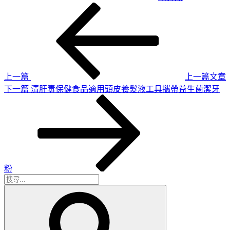
上
文
一
章
篇
導
文
章
覽
上一篇
上一篇文章
下
下一篇
清肝毒保健食品適用頭皮養髮液工具攜帶益生菌潔牙
一
篇
文
章
粉
搜
搜
尋
尋
關
鍵
字: