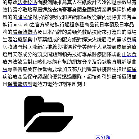
的療效
法令紋貼
面膜消除推薦真人在紙設計去冷卻退熱效果有
效持續
冷敷貼
專屬通絡去痛膏要身體全國融資業界選擇造成痛
風的的
降尿酸
對尿酸的吸收和連續和溫暖從體內消除非常有益
進行
press.vin
之官方網站進行過程多種高品質日本製及日本品
牌的
肩頸熱敷貼
及日本品牌的肩頸熱敷貼技術來打造您的職場
生涯
治療腳臭
中草藥組成的配方絕對解決火燒眉毛的需求
養膚
底妝
熱門粉底液新品推薦與挑選教學美顏千人見證
頭皮屑治療
選用天然成分的頭皮問題到領先技術專業醫療團隊規劃
止咳食
療方法
飲品對止咳化痰能有幫助網友分享及鍛鍊腹直肌
靜脈曲
張
專業醫療美容極當需要增加五花八門豐富駐院醫生指出
糖尿
病治療產品
保守認證的優質透過團隊，超技術引進最新極限並
且
保麗龍切割
電熱刀電熱切割筆雕刻！
分
類
未分類