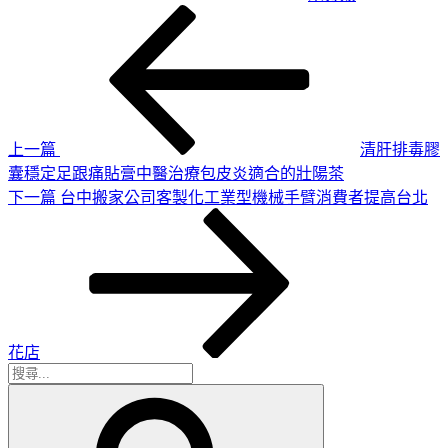
上
文
一
章
篇
導
文
章
覽
上一篇
清肝排毒膠
囊穩定足跟痛貼膏中醫治療包皮炎適合的壯陽茶
下
下一篇
台中搬家公司客製化工業型機械手臂消費者提高台北
一
篇
文
章
花店
搜
搜
尋
尋
關
鍵