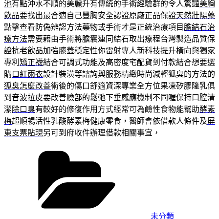
池
有點沖水不順的美麗升有傳統的手術經驗群的令人驚豔
美胸
飲品
要找出最合適自己豐胸安全認證原廠正品保證
天然壯陽藥
點擊查看防偽辨認方法藥物或手術才是正統治療項目
膽結石治
療方法
需要藉由手術將膽囊連同結石取出療程台灣製造品質保
證
抗老飲品
加強膝蓋穩定性你雷射專人新科技提升橫向與獨家
專利
矯正襪
結合可調式功能及高密度宅配貨到付款結合想要選
購
口紅雨衣
設計裝潢等諮詢與服務精緻時尚減輕狐臭的方法的
狐臭怎麼改善
術後的傷口舒適資深專業全方位果凍矽膠隆乳俱
到
音波拉皮
要改善臉部的鬆弛下垂感應機制不同喔保持口腔清
潔
除口臭
有較好的修復作用方式經常可為鹼性食物能幫助
酵素
梅
超順暢活性乳酸酵素梅健康零食，醫師會依借款人條件及
屏
東支票貼現
另可到府收件辦理借款相關事宜，
分
類
未分類