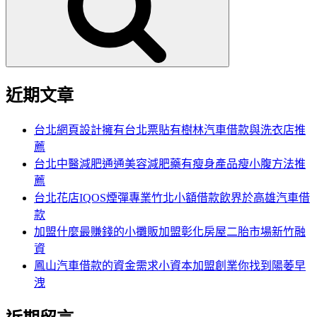
字:
近期文章
台北網頁設計擁有台北票貼有樹林汽車借款與洗衣店推
薦
台北中醫減肥通通美容減肥藥有瘦身產品瘦小腹方法推
薦
台北花店IQOS煙彈專業竹北小額借款飲界於高雄汽車借
款
加盟什麼最賺錢的小攤販加盟彰化房屋二胎市場新竹融
資
鳳山汽車借款的資金需求小資本加盟創業你找到陽萎早
洩