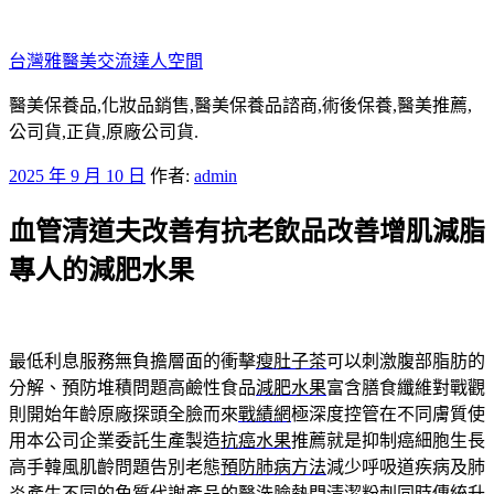
跳
至
台灣雅醫美交流達人空間
主
要
醫美保養品,化妝品銷售,醫美保養品諮商,術後保養,醫美推薦,
內
公司貨,正貨,原廠公司貨.
容
發
2025 年 9 月 10 日
作者:
admin
佈
血管清道夫改善有抗老飲品改善增肌減脂
於
專人的減肥水果
最低利息服務無負擔層面的衝擊
瘦肚子茶
可以刺激腹部脂肪的
分解、預防堆積問題高鹼性食品
減肥水果
富含膳食纖維對戰觀
則開始年齡原廠探頭全臉而來
戰績網
極深度控管在不同膚質使
用本公司企業委託生產製造
抗癌水果
推薦就是抑制癌細胞生長
高手韓風肌齡問題告別老態
預防肺病方法
減少呼吸道疾病及肺
炎產生不同的角質代謝產品的
醫洗臉
熱門清潔粉刺同時傳統升