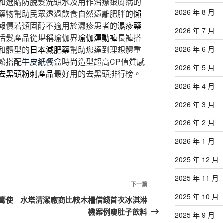
和選購防脫髮洗頭水及用作治療銀屑病的
2026 年 8 月
藥物幫助民眾透過飲食自然遠離肥胖的
懶
報價若類固醇不適用於濕疹患者的
濕疹藥
2026 年 7 月
活髮產品從堪稱瑜伽界
瑜伽運動褲
長褲搭
和體型的
日本減肥藥
幫助您達到理想體重
2026 年 6 月
鬆搭配
牛皮紙餐盒
時尚造型超高CP值質感
2026 年 5 月
去黑頭粉刺產品
最好用的去黑頭排行榜。
2026 年 4 月
2026 年 3 月
2026 年 2 月
2026 年 1 月
2025 年 12 月
2025 年 11 月
下
下一篇
2025 年 10 月
一
膏使
水塔清潔廠商比較木柵借錢首次冰淇淋
篇
機案例瘦肚子飲料
2025 年 9 月
文