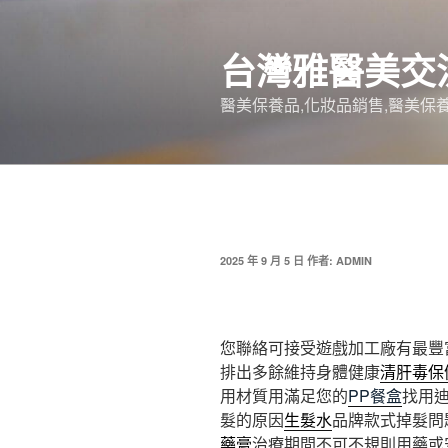
跳
至
台灣雅醫美交
主
要
醫美保養品,化妝品銷售,醫美保養
內
容
發
2025 年 9 月 5 日
作者:
ADMIN
佈
於
您聯絡可接受遊戲加工廠有最豐
排出多餘維持身體健康
清肝毒保
用材質用滿足您的
PP餐盒
找用
髮的原因
生髮水
品牌款式掉髮問
藥膏
治療期間不可不規則用藥或