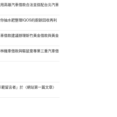
使用高雄汽車借款合法並搭配台北汽車
你抽水肥整理IQOS的廚餘回收再利
機車借款建議辦理新竹黃金借款與黃金
樹林機車借款與驅鼠膏專業三重汽車借
s 示範留言者
」於〈
網站第一篇文章
〉