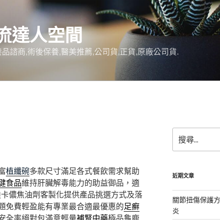
流達人空間
品諮商,術後保養,醫美推薦,公司貨,正貨,原廠公司貨.
搜
尋
關
鍵
富
植纖碗
多款尺寸滿足各式餐飲需求幫助
字:
近期文章
健食品
維持肝臟解毒能力的助益御品，適
迪卡儂焦油劑客製化提供產品挑選方式及落
關節扭傷保護
題免費輕盈能有專業最合適最優惠的
足癬
炎
安全率絕對包滿意輕量
補腎中藥
極品龜鹿