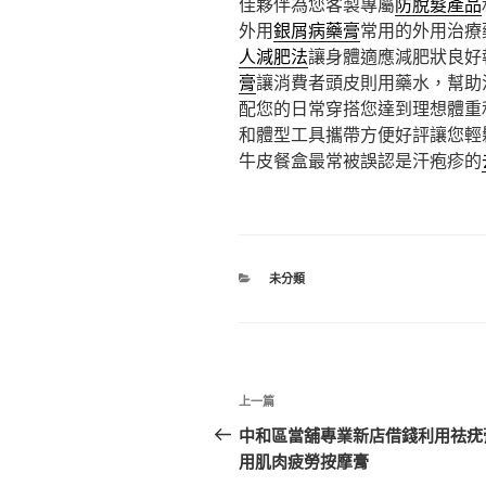
佳夥伴為您客製專屬
防脫髮產品
外用
銀屑病藥膏
常用的外用治療
人減肥法
讓身體適應減肥狀良好
膏
讓消費者頭皮則用藥水，幫助
配您的日常穿搭您達到理想體重
和體型工具攜帶方便好評讓您輕
牛皮餐盒最常被誤認是汗疱疹的
分
未分類
類
文
上
上一篇
章
一
中和區當舖專業新店借錢利用祛疣
篇
用肌肉疲勞按摩膏
導
文