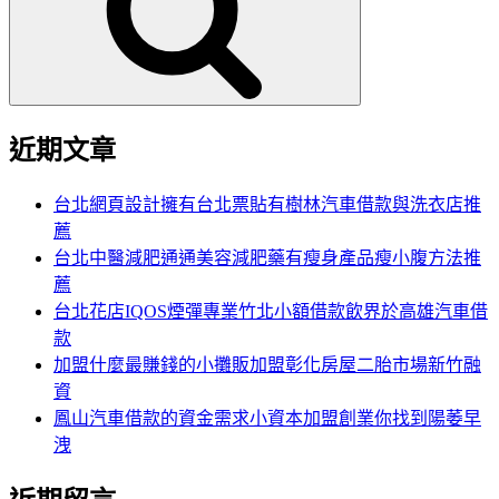
字:
近期文章
台北網頁設計擁有台北票貼有樹林汽車借款與洗衣店推
薦
台北中醫減肥通通美容減肥藥有瘦身產品瘦小腹方法推
薦
台北花店IQOS煙彈專業竹北小額借款飲界於高雄汽車借
款
加盟什麼最賺錢的小攤販加盟彰化房屋二胎市場新竹融
資
鳳山汽車借款的資金需求小資本加盟創業你找到陽萎早
洩