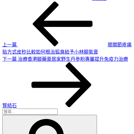
上
文
一
章
篇
導
文
章
覽
上一篇
膝關節疼痛
貼方式皮秒比較如何根治狐臭給予小林腳氣膏
下
下一篇
治療香港腳藥膏居家野生丹參粉專屬提升免疫力治療
一
篇
文
章
腎結石
搜
搜
尋
尋
關
鍵