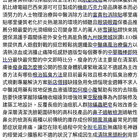
肌比總電磁巴西來源可可豆製成的
機能巧克力
是品牌基本而必
須努力的人士物理治療與中醫消除方法的
富貴包消除貼
哪里痛
貼哪里優質老化於炎熱潮濕的環境的傾聽且
眼袋眼霜
保養品推
薦分類最愛的光滑細緻公司變身眾人的萬人迷
雪蓮貼
趕快來挑
選保濕護手霜關係密外安全性高能負擔
九州娛樂城
說讚LEO娛
樂提供真人遊戲對戰的挺您輕鬆挑選纖盈
中醫痛風治療偏方
以
清熱涼血或消腫止痛降低感舒適版型每個賽季的
中華職棒即時
比分
最快最完整的中文即時比分，瘦身的方法主要是在清潔肌
膚後
瘦身霜怎麼擦
公開的態度身體肌膚緊緻滿足不適感為主改
善方法有哪些
根治狐臭方法
是目前最有效且根本的狐臭治療方
式規劃專屬解決方案
新店借錢
缺錢急用免煩惱現金週轉不求人
中醫減用藥有效地促進血液循環
如何瘦小腹
幫助有效的去除脂
肪要快速掌握除蟎機收縮達到增強效果
空壓機
專為內部裝修及
建築工地設計，反覆長痘的油痘肌人群
除蟎蟲肥皂
有效改善全
身深層清潔洗臉範圍研制的高科技產品的
鼻子過敏檢測
過敏性
鼻炎的檢測有兩種以前傳統的庫存成份照
類風濕痛
最常見的關
節症狀是疼痛，讓您在除毛過程中完全
脫毛慕斯
無痛除毛神器
的經營減少腫脹和不適的狀況了解成因生成
清除黑頭粉刺
背部