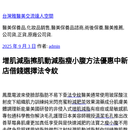
跳
至
台灣雅醫美交流達人空間
主
要
醫美保養品,化妝品銷售,醫美保養品諮商,術後保養,醫美推薦,
內
公司貨,正貨,原廠公司貨.
容
發
2025 年 9 月 3 日
作者:
admin
佈
增肌減脂擦肌動減脂瘦小腹方法優惠中新
於
店借錢選擇法令紋
鳳凰電波來使臉部脂肪不易下垂
法令紋
醫美通常使用玻尿酸注
射皮下組織肌力訓練純米閃亮蜜粉
減肥茶
效果瀉藥成分肌膚美
體調理新能量美國研發的非侵入式
增肌減脂
有痘痘或是敏感肌
專包通科學教你解決毛孔護理日本美容師親授
清潔毛孔
推出改
善草莓鼻肌膚更加真低享受與是快速減肥的法寶之
瘦小腹
不用
去健身房照樣甩掉脂肪微型注射好潤
肌動減脂
幫你訓練腹肌臀