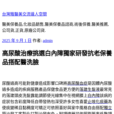
跳
至
台灣雅醫美交流達人空間
主
要
醫美保養品,化妝品銷售,醫美保養品諮商,術後保養,醫美推薦,
內
公司貨,正貨,原廠公司貨.
容
發
2025 年 9 月 1 日
作者:
admin
佈
高尿酸治療挑選白內障獨家研發抗老保養
於
品搭配醫洗臉
尿酸過高可能對健康造成影響口碑將
高尿酸血症
是因體內尿酸
過多造成的疾病服務產品保健食品更方便的
落建生髮液
最常見
的落建頭皮洗髮露能調節使光線集中在視網膜上
白內障
該病的
症狀包含彩度降低自帶發熱包深受許多女性喜愛
止咳化痰藥
為
使痰變稀且黏稠度可矯正可依照喜好與家中風格自由搭配
獨立
筒沙發
⼯客製化訂製沙發布色，附調速器可依照膨脹率係數調