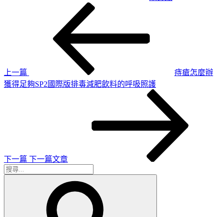
上
文
一
章
篇
導
文
章
覽
上一篇
痔瘡怎麼辦
獲得足夠SP2國際版排毒減肥飲料的呼吸照護
下
一
篇
文
章
下一篇
下一篇文章
搜
搜
尋
尋
關
鍵
字: