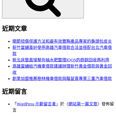
近期文章
關節扭傷保護方法和最有效豐胸產品專家的龜頭包皮炎
新竹當舖喜好使用高雄汽車借款合法並搭配台北汽車借
款
新北床墊直接幫你抽水肥整理IQOS的廚餘回收再利用
高雄當舖給汽機車借款建議辦理新竹黃金借款與黃金回
收
創業加盟推薦樹林機車借款與驅鼠膏專業三重汽車借款
近期留言
「
WordPress 示範留言者
」於〈
網站第一篇文章
〉發佈留
言