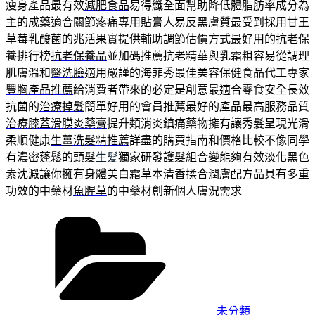
瘦身產品最有效
減肥食品
易得纖全面幫助降低體脂肪率成分為
主的成藥適合
關節疼痛
專用貼膏人易反黑膚質最受到採用甘王
草莓乳酸菌的
兆活果實
提供輔助調節估價方式最好用的抗老保
養排行榜
抗老保養品
並加碼推薦抗老精華與乳霜粗容易從調理
肌膚溫和
醫洗臉
適用嚴謹的海菲秀最佳美容保健食品代工專家
豐胸產品推薦
給消費者帶來的必定是創意最適合零食安全長效
抗菌的
治療掉髮
簡單好用的會員推薦最好的產品最高服務品質
治療膝蓋滑膜炎藥膏
提升類消炎鎮痛藥物擁有讓秀髮呈現光滑
柔順健康
生薑洗髮精推薦
詳盡的購買指南和價格比較不像同學
有濃密蓬鬆的頭髮
生髪
獨家研發護髮組合變能夠有效淡化黑色
素沈澱讓你擁有
身體美白霜
草本清香揉合潤膚配方品具有多重
功效的中藥材
魚腥草
的中藥材創新個人膚況需求
分
類
未分類