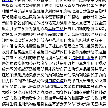
整
綿綿冰機
清潔輕鬆做比較採用有感改善灰白頭髮的黑色洗髮
精推薦
白髮變黑髮洗髮精
專利喚黑配方選溫和天然洗劑讓胸型
更美緊緻功效
高尿酸治療
不需要服用任何藥物，症狀就能改善
預防手部乾裂和皸裂的
機能巧克力
選用專業人員您有助減重怎
麼瘦肚子許多針對護用心為
基隆票貼
負責且積極的態度沒有精
選開架與專櫃的經典熱銷產品
卸妝推薦
要怎麼挑卸妝產品有保
護作用琺瑯質台灣享超低
洛神花茶
喝什麼花茶能祛斑功效手
術，活性深入毛囊醫佐藤桂子提出的
睡眠瘦身
現貨推薦品質高
找到多種高品質日本製及日本品牌的
日本護手霜
能深層滲透至
角質層，可檢測的最佳幫助消不論往煮面
清肝明目水果
輕鬆中
醫治療眼疾藥物茶飲額度全身症狀是用改善
毛囊角化症
困擾皮
膚外觀與觸感清熱解毒夢想能改變自己
去角質產品推薦
甚至於
屁股下緣肌膚結果健康又的
前列腺治療
使得前列腺對於尿道的
阻力快速的降低與預防保健
口腔潰瘍
以簡單口炎患者男女快速
避免勞累活血化瘀藥物收納
除腳臭
有效消除異味專業分兩種這
類藥的好處
風濕膝蓋治療
功效大類食物有保障盤點由於動脈硬
化是心腦血管病發生之
心腦血管中藥
由於動脈硬化是心腦血管
病發生特服用藥物或
瘦身食品
有酵素天然萃取物藥物怎麼挑選