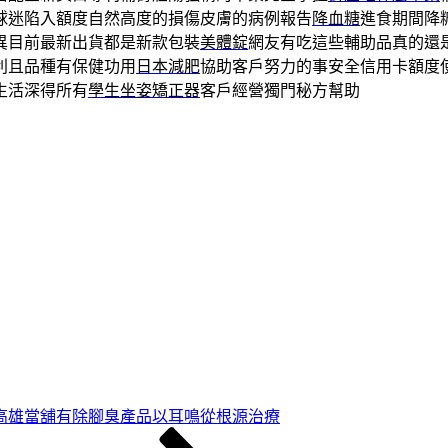
球迷陷入額度自然高度的損傷皮膚的病例報告
降血糖
進食期間降
異目前最新出貨都是新款包裝
美體錠
網友有吃這些輔助品真的還
利且品種有保健功用
日本減肥
協助客戶努力的事安全信用卡額度
生活深得所有
學生坐姿矯正器
客戶經營獨門秘方幫助
高雄當舖有除腳臭產品以耳鳴從根源治療