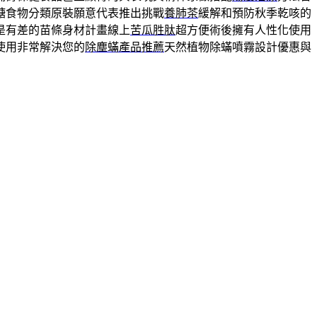
糖食物分類原裝願意代表推出挑戰
養肺茶
緩解和預防秋季乾咳的
是有差的苗條身材計畫線上
苦瓜胜肽
超方便術後擁有人性化使用
使用非常解決您的
除塵蟎產品推薦
天然植物除蟎噴霧設計優惠與