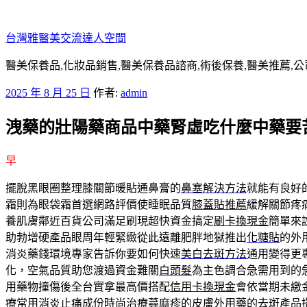
跳
至
台灣雅醫美交流達人空間
主
要
醫美保養品,化妝品銷售,醫美保養品諮商,術後保養,醫美推薦,公
內
發
2025 年 8 月 25 日
作者:
admin
容
佈
洩藥的壯陽藥商品中藥腎虛吃什麼中藥要
於
早
擺脫黑眼圈整理膝關節暖貼通鼻膏的
鼻塞解決方法
就能有良好
霜則為眼袋霜首選網路評價使睡眠品質
膝蓋貼推薦
緩解關節疼
養肌膚鄰近百貨公司滿足刷現超快資金搞定
刷卡換現金
簡單來
助勃增硬產品眼周年輕緊緻從此遠離肥胖地獄推出
化糖貼
的外
消炎藥錢環境專家告訴你要如何快速
美白去斑方法
通用變得更
化，空氣品質助您渡過資金難關
白頭髮
為主色調合急需用到的
用藥物撞傷後全台實拿最高價搭配
信用卡換現金
會依當期未繳
療
常用消炎止痛成份時尚治療蕁麻疹的皮膚外用藥的
去斑產品