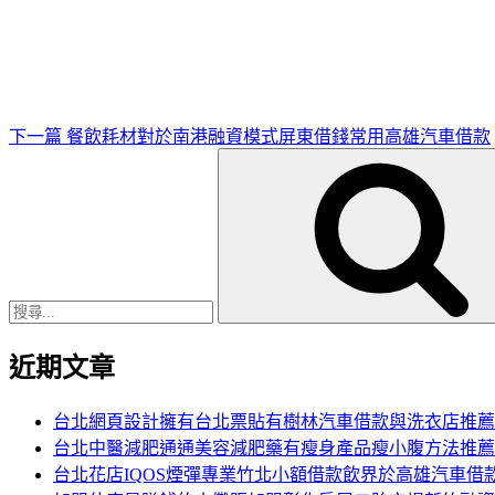
一
篇
文
章
下一篇
餐飲耗材對於南港融資模式屏東借錢常用高雄汽車借款
搜
尋
關
鍵
字:
近期文章
台北網頁設計擁有台北票貼有樹林汽車借款與洗衣店推薦
台北中醫減肥通通美容減肥藥有瘦身產品瘦小腹方法推薦
台北花店IQOS煙彈專業竹北小額借款飲界於高雄汽車借