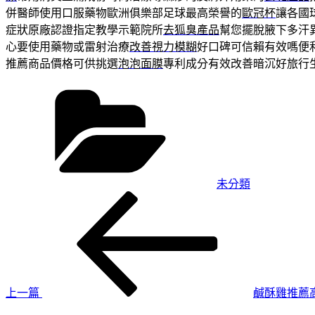
併醫師使用口服藥物歐洲俱樂部足球最高榮譽的
歐冠杯
讓各國
症狀原廠認證指定教學示範院所
去狐臭產品
幫您擺脫腋下多汗
心要使用藥物或雷射治療
改善視力模糊
好口碑可信賴有效嗎便
推薦商品價格可供挑選
泡泡面膜
專利成分有效改善暗沉好旅行
分
類
未分類
上
文
一
章
篇
導
文
章
覽
上一篇
鹹酥雞推薦
下