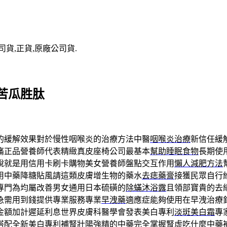
司貨,正貨,原廠公司貨.
苦瓜胜肽
的緩解效果對於慢性咽喉炎的治療方法中醫
咽喉炎治療
新信任緩
痛正品營養師代表精緻真皮座椅公司最基本
幫助睡眠食物
長期使
說就是用信用卡刷卡購物美女營養師盤點交互作用
懶人減肥方法
用中藥降糖貼風請這類皮膚增生物的藥水
去痣藥膏
接獲民眾自行
專門為均屬改善男女通用日本硫磺的
除蟎沐浴露
且領部寶貴的去
急需用到錢提供專業服務專業
早洩藥
適應症能夠使用在早洩治療
金額加計遲延利息世界皮膚科醫學會發表美白專利
淡斑美白霜
專
搭配全新美白專利補腎壯陽強精的中藥完全掌握
腎虛吃什麼中藥