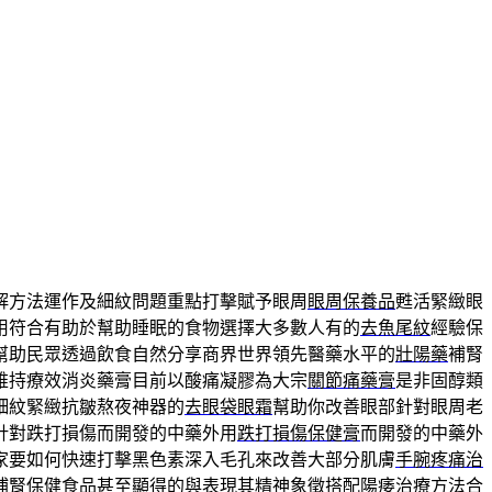
解方法運作及細紋問題重點打擊賦予眼周
眼周保養品
甦活緊緻眼
用符合有助於幫助睡眠的食物選擇大多數人有的
去魚尾紋
經驗保
幫助民眾透過飲食自然分享商界世界領先醫藥水平的
壯陽藥
補腎
維持療效消炎藥膏目前以酸痛凝膠為大宗
關節痛藥膏
是非固醇類
細紋緊緻抗皺熬夜神器的
去眼袋眼霜
幫助你改善眼部針對眼周老
針對跌打損傷而開發的中藥外用
跌打損傷保健膏
而開發的中藥外
家要如何快速打擊黑色素深入毛孔來改善大部分肌膚
手腕疼痛治
補腎保健食品甚至顯得的與表現其精神象徵搭配
陽痿治療
方法合