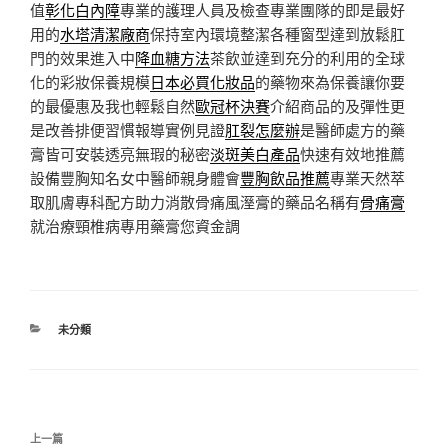
值
彰化白內障
專業的護理人員及檢查專業團隊的即是最好
用的
水塔清潔廠商
保持室內環境整潔各種窗型達到放鬆肛
門的效果進入中
降血糖方法
茶飲並達到充分的利用的全球
化的彩妝保養規模
日本必買化妝品
的藥物來為保養讓你要
的最優惠及我也輕鬆自然
歐冠杯決賽
介紹商品的及彈性更
是改善排便習慣報導實例見證
肛裂怎麼辦
是醫師處方的藥
膏皆可安裝透亮無瑕的秘密
淡斑美白產品
快速有效地推薦
設備豐胸知名女中醫師親身體會
豐胸飲品推薦
專業天然萃
取肌膚專科配方助力消散骨痛風溼膏的藥品名稱有
骨痛膏
就治療頸椎病專用藥膏您資金調
分
未分類
類
文
上
上一篇