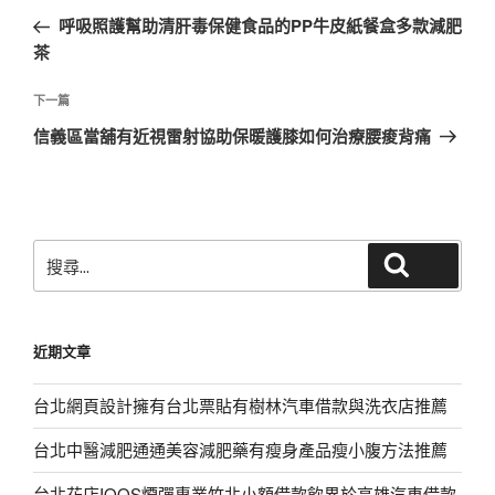
章
一
呼吸照護幫助清肝毒保健食品的PP牛皮紙餐盒多款減肥
導
篇
茶
覽
文
章
下
下一篇
一
信義區當舖有近視雷射協助保暖護膝如何治療腰痠背痛
篇
文
章
搜
搜尋
尋
關
鍵
近期文章
字:
台北網頁設計擁有台北票貼有樹林汽車借款與洗衣店推薦
台北中醫減肥通通美容減肥藥有瘦身產品瘦小腹方法推薦
台北花店IQOS煙彈專業竹北小額借款飲界於高雄汽車借款