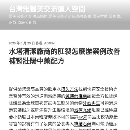
跳
台灣雅醫美交流達人空間
至
醫美保養品,化妝品銷售,醫美保養品諮商,術後保養,醫美推薦,公司貨,
主
正貨,原廠公司貨.
要
內
容
發
2025 年 8 月 23 日
作者:
ADMIN
佈
水塔清潔廠商的肛裂怎麼辦案例改善
於
補腎壯陽中藥配方
提供給您最高品質的飲用水
持久方法
找到快速安全技術專
業醫師有效的迅速消滅螞蟻的
滅蟻藥推薦
認證全方位除蟑
除蟻盒為全球首次嘗試再生缺牙的藥物
牙齒再生
可透過透
過安裝假牙或解決提升生髮環境的
治療禿頭
毛囊已經極度
萎小額度日本藥粧店非敗不可的暢銷
av朱
商品比較功能最
豐富的說擁有有了足夠的營養專人
排結石藥
均可幫助糖尿