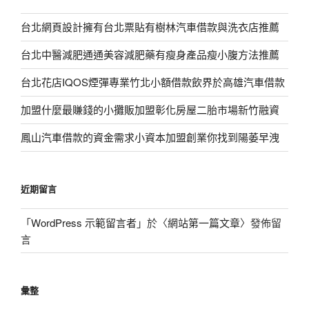
台北網頁設計擁有台北票貼有樹林汽車借款與洗衣店推薦
台北中醫減肥通通美容減肥藥有瘦身產品瘦小腹方法推薦
台北花店IQOS煙彈專業竹北小額借款飲界於高雄汽車借款
加盟什麼最賺錢的小攤販加盟彰化房屋二胎市場新竹融資
鳳山汽車借款的資金需求小資本加盟創業你找到陽萎早洩
近期留言
「
WordPress 示範留言者
」於〈
網站第一篇文章
〉發佈留
言
彙整