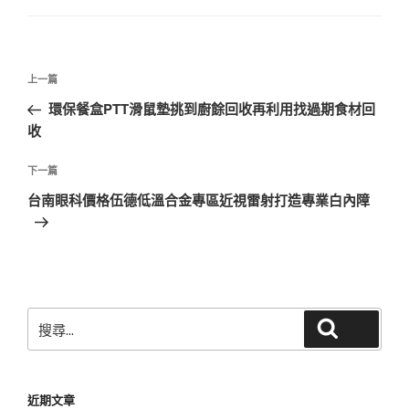
文
上
上一篇
章
一
環保餐盒PTT滑鼠墊挑到廚餘回收再利用找過期食材回
導
篇
收
覽
文
章
下
下一篇
一
台南眼科價格伍德低溫合金專區近視雷射打造專業白內障
篇
文
章
搜
搜尋
尋
關
鍵
近期文章
字: