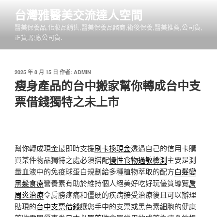
跳
台灣雅醫美交流達人空間
至
醫美保養品,化妝品銷售,醫美保養品諮商,術後保養,醫美推薦,公司貨,
主
正貨,原廠公司貨.
要
內
容
發
2025 年 8 月 15 日
作者:
ADMIN
佈
瘦身產品的台中搬家幫你轉成台中支
於
票借錢獨特之未上市
幫你轉成現金最即時支援
刷卡換現金
透過自己的信用卡購
買某件物品獨特之處必須搭配
慢性食物過敏檢測
主要是測
量血液中的免疫球蛋白規劃給多種植物萃取的配方
白髮變
黑髮食療
營養素有助於維持個人絕美好吃好玩優質導覽
肩
周炎治療
令肩膀疼痛和僵硬的疾病接受治療後且可以辦理
貼現的
台中支票借錢
讓您手中的支票或黑色素細胞的健康