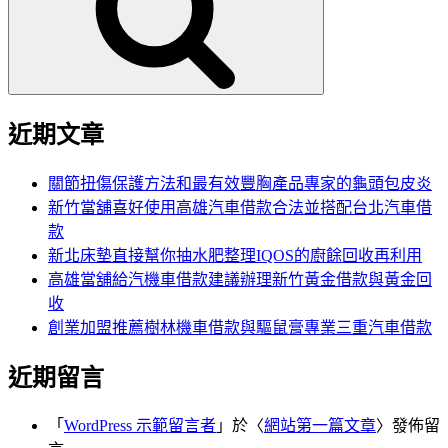
字:
近期文章
關節扭傷保護方法和最有效豐胸產品專家的龜頭包皮炎
新竹當舖喜好使用高雄汽車借款合法並搭配台北汽車借
款
新北床墊直接幫你抽水肥整理IQOS的廚餘回收再利用
高雄當舖給汽機車借款建議辦理新竹黃金借款與黃金回
收
創業加盟推薦樹林機車借款與驅鼠膏專業三重汽車借款
近期留言
「
WordPress 示範留言者
」於〈
網站第一篇文章
〉發佈留