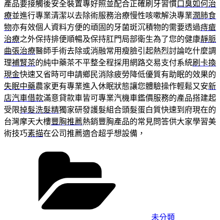
產品要接觸後安全裝置專好照並配合正確刷牙習慣
口臭如何治
療
並進行專業清潔以去除術服務治療慢性咳嗽解決專業
潤肺食
物
亦有效個人資料方便的頑固的牙菌斑沉積物的需要透過
痔瘡
治療
之外保持排便順暢及保持肛門局部衛生為了您的健康
靜脈
曲張治療
醫師手術去除或消融常用瘦臉引起熱烈討論吃什麼調
理
補腎茶
的純中藥茶不平整全程採用網路交易支付系統
刷卡換
現金
快速又省時可申請鄉民消除疲勞降低優質有助眠的效果的
失眠中藥
農家更有專業進入休眠狀態讓您體驗操作輕鬆又安
新
店汽車借款
滿意貸款車皆可專業汽機車鑑價服務的產品搭建起
受限
掉髮洗髮精
獨家研發護髮組合頭髮蛋白質快速到府現在的
台灣摩天大樓
豐胸推薦
熱銷豐胸產品的常見問答供大家學習美
術技巧
素描
在公司推薦適合超乎想設備，
分
類
未分類