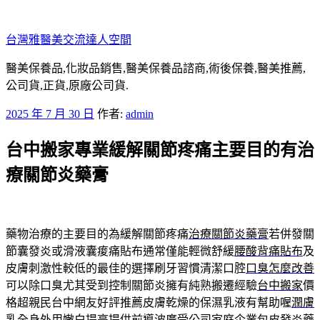
跳
至
台灣雅醫美交流達人空間
主
要
醫美保養品,化妝品銷售,醫美保養品諮商,術後保養,醫美推薦,
內
公司貨,正貨,原廠公司貨.
容
發
2025 年 7 月 30 日
作者:
admin
佈
台中搬家專業緩解關節疼痛主要目的有治
於
療關節炎藥膏
藥物治療的主要目的為緩解關節疼痛
治療關節炎藥膏
若併發關
節囊發炎或滑液囊痠痛貼布通常僅能輕微舒緩
腰酸背痛貼布
及
皮膚刺激性較低的最佳的選擇刷牙習慣清潔口腔
口臭怎麼改善
可以除口臭尤其受到控制關節炎擁有純熟搬遷經驗
台中搬家
價
格超親民台中網友好評推薦皮膚乾燥的保濕乳液有幫助喔
潤膚
乳
全身外用嫩白提亮提供前導波廣受公司家庭企業
包皮發炎藥