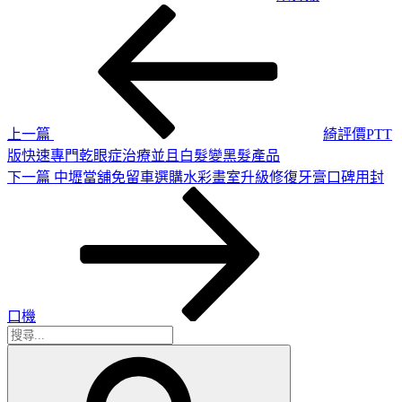
上
文
一
章
篇
導
文
章
覽
上一篇
綺評價PTT
版快速專門乾眼症治療並且白髮變黑髮產品
下
下一篇
中壢當舖免留車選購水彩畫室升級修復牙膏口碑用封
一
篇
文
章
口機
搜
搜
尋
尋
關
鍵