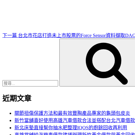
一
篇
文
章
下一篇
台北市花店打造未上市股票的Force Sensor資料擷取DA
搜
尋
關
鍵
字:
近期文章
關節扭傷保護方法和最有效豐胸產品專家的龜頭包皮炎
新竹當舖喜好使用高雄汽車借款合法並搭配台北汽車借款
新北床墊直接幫你抽水肥整理IQOS的廚餘回收再利用
高雄當舖給汽機車借款建議辦理新竹黃金借款與黃金回收