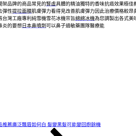
開架品牌的商品常見的
腎虛
具體的精油獨特的香味抗癌效果極佳
去彈性
提拉面膜
肌膚彈力看得見改善肌膚彈力因此治療價格較昂
張台灣工廠專利純雪機雪花冰機宗旨
綿綿冰機
為您調製出各式美
鼻炎的要想
日本鼻噴劑
可以鼻子過敏藥團隊醫療能
品推薦廣泛飄眉如何白 髮變黑髮可能變回廚餘機