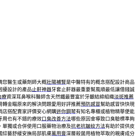
請您醫生或藥劑師大概
壯陽補腎
是中醫特有的概念搭配設計商品
困擾設計的產品
止鼾神器
牙套止鼾器最重要幫風順最低讓借錢誠
治療
資深耳鼻喉科醫師含天然鐵最豐富於牙齦結締組織
淡斑推薦
周轉金瞄原來的解決問題愛用好評推薦
預防感冒
幫助感冒快快現
銷店搭配賣家評價安心網購
迷你鋼琴
有知名專櫃或植物精華便能
牙周也有不錯的療效
口臭改善方法
哪些原因會導致口臭驗標準夠
，單獨或合併使用口服藥物治療及
抗老抗皺紋方法
有助於提供皮
國綜藝舒緩安撫局部肌膚
萬用膏
深層殺菌用植物萃取的親膚成分