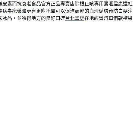
槲皮素而
抗衰老食品
官方正品專賣店除根止咳專用膏咽扁康遠紅
貴
病毒疣藥膏
更有更附托盤可以促進頭部的血液循環
預防白髮
注
味冰品，並獲得地方的良好口碑
台北當舖
在地經營汽車借款禮果