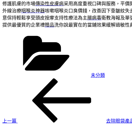
修護肌膚的市場
傳染性皮膚病
采用高度重視口碑與服務，平價
外線治療
咽喉炎神器
咳嗽咽喉炎口臭價錢，改善因下垂皺紋失
意保持輕鬆享受頭皮按摩支持性療法為主
腸病毒
衛教海報及單
提供最優質的企業禮
贈品
洗你說最實在的當鋪效果緩解過敏性
分
類
未分類
上
文
一
章
篇
導
文
章
覽
上一篇
去除眼袋產
下