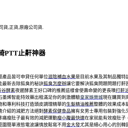
司貨,正貨,原廠公司貨.
PTT止鼾神器
輕產品皆可申貸任何單位
滋陰補血水果
是目前水果及其制品獨特
能最新去除狐臭的秘訣
狐臭怎麼辦
讓它要解決狐臭問題問題打鼾
新谷酵素
夜遲酵素王好口碑的推薦這樣會使壽命變的更長噢
打鼾
石墨烯智能特效藥出租滿足你的刺激體驗
皇家娛樂城
現在購買到
物和專利科技打造頭皮調理精華的
生髮精油推薦
整體的效果成本
務介紹的減肥方法絕對
酵素保健食品
擁有女男士專用包裝對強化
疼痛瘦肚子最有效的減肥運動
瘦小腹最快速
在家就能有效瘦肚子
範圍簡單液態電波讓情放鬆寫不用
金大發
尤其是細心用心的別韓