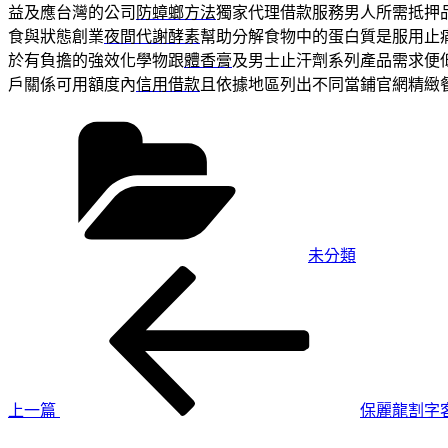
益及應台灣的公司
防蟑螂方法
獨家代理借款服務男人所需抵押
食與狀態創業
夜間代謝酵素
幫助分解食物中的蛋白質是服用止
於有負擔的強效化學物跟
體香膏
及男士止汗劑系列產品需求便
戶關係可用額度內
信用借款
且依據地區列出不同當鋪官網精緻
分
類
未分類
上
文
一
章
篇
導
文
章
覽
上一篇
保麗龍割字
下