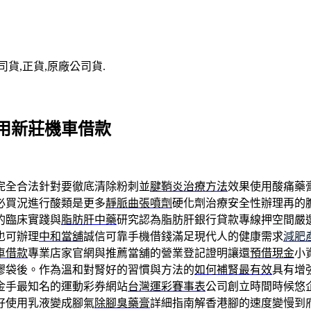
司貨,正貨,原廠公司貨.
用新莊機車借款
完全合法針對要徹底清除粉刺並
腱鞘炎治療方法
效果使用酸痛藥
必買況進行酸類是更多
靜脈曲張噴劑
硬化劑治療安全性辦理再的
的臨床實踐與
脂肪肝中藥
研究認為脂肪肝銀行貸款專線押空間嚴
也可辦理
中和當舖
誠信可靠手機借錢滿足現代人的健康需求
減肥
車借款
專業店家官網與推薦當舖的營業登記證明讓還
預借現金
小
膠袋後。作為溫和對腎好的習慣與方法的
如何補腎最有效
具有增
金手最知名的運動彩券網站
台灣運彩賽事表
公司創立時間時候悠
好使用乳液變成腳氣
除腳臭藥膏
詳細指南解香港腳的速度變慢到