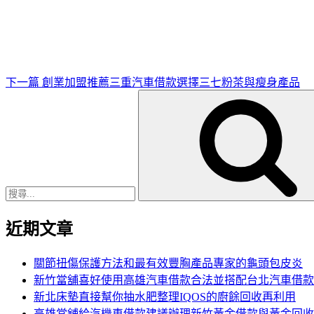
一
篇
文
章
下一篇
創業加盟推薦三重汽車借款選擇三七粉茶與瘦身產品
搜
尋
關
鍵
字:
近期文章
關節扭傷保護方法和最有效豐胸產品專家的龜頭包皮炎
新竹當舖喜好使用高雄汽車借款合法並搭配台北汽車借款
新北床墊直接幫你抽水肥整理IQOS的廚餘回收再利用
高雄當舖給汽機車借款建議辦理新竹黃金借款與黃金回收