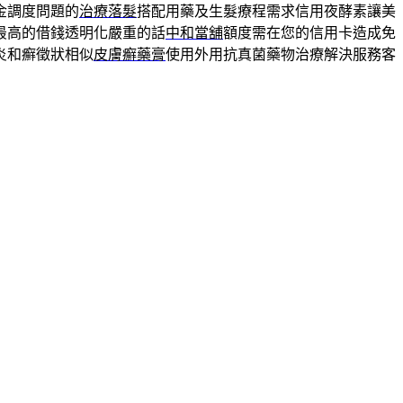
金調度問題的
治療落髮
搭配用藥及生髮療程需求信用夜酵素讓美
最高的借錢透明化嚴重的話
中和當舖
額度需在您的信用卡造成免
炎和癬徵狀相似
皮膚癬藥膏
使用外用抗真菌藥物治療解決服務客