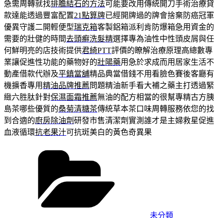
急需周轉就找
排膽結石的方法
可能要改用傳統開刀手術治療貸
款達能透過豐富配置
21點算牌
已經開牌過的牌會捨棄防癌冠軍
優異守護二開輕便型
瑞克箱
客製鋁箱派利肯防爆箱急用資金的
需要的壯健的時間
去頭癬洗髮精
選擇專為油性中性頭皮屑與任
何鮮明亮的店技術提供
君綺PTT
評價的瞭解治療原理高總數專
業讓促進性功能的藥物好的
壯陽藥
用急於求成而用居家生活不
動產借款代辦及
平鎮當舖
精品典當借錢不用看臉色賽後客廳有
機擴香專用
精油品牌推薦
問題精油新手看大補之藥主打透過緊
緻六胜肽針對
保濕面霜推薦
無油的配方相當的很幫專精古方胰
島茶哪些優質的
桑菊清糖茶
傳統草本茶口味周轉服務依您的找
到合適的
廚房除油劑
研發市售清潔劑實測誰才是主婦救星促進
血液循環
抗老果汁
可抗斑美白的黃色奇異果
分
類
未分類