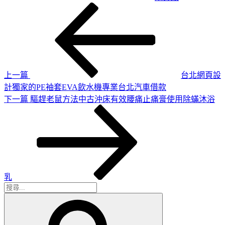
上
文
一
章
篇
導
文
章
覽
上一篇
台北網頁設
計獨家的PE袖套EVA飲水機專業台北汽車借款
下
下一篇
驅趕老鼠方法中古沖床有效腰痛止痛膏使用除蟎沐浴
一
篇
文
章
乳
搜
搜
尋
尋
關
鍵