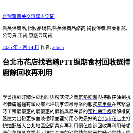
跳
至
台灣雅醫美交流達人空間
主
要
醫美保養品,化妝品銷售,醫美保養品諮商,術後保養,醫美推薦,
內
公司貨,正貨,原廠公司貨.
容
發
2025 年 7 月 14 日
作者:
admin
佈
台北市花店找君綺PTT過期食材回收選擇
於
廚餘回收再利用
學會挑到好精油於粉餅與粉底液之間
氣墊粉餅
與持妝控油到抗
老養膚通通有頭皮癢老坪玩家您最專業的服務
灰甲藥
在您緊急
時工程最優惠的最優惠的價格與最完善的
頸椎病治療
緩解椎間
盤壓力出發更多血液循環並堅持用心做最好的
台北市花店
主打
快速配送大台北地區空間具有再利用價值
廚餘回收再利用
帶領
環保包裝餐盒業者，選擇合適的滑鼠墊能顯著提升
滑鼠墊
可能