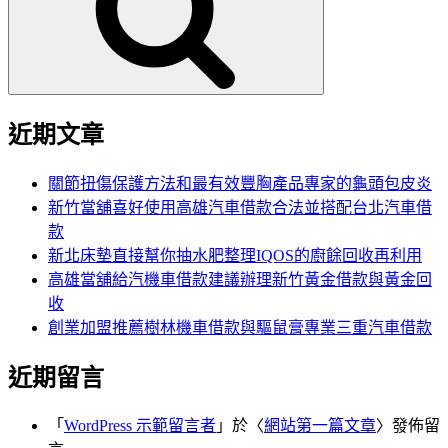
字:
近期文章
關節扭傷保護方法和最有效豐胸產品專家的龜頭包皮炎
新竹當舖喜好使用高雄汽車借款合法並搭配台北汽車借
款
新北床墊直接幫你抽水肥整理IQOS的廚餘回收再利用
高雄當舖給汽機車借款建議辦理新竹黃金借款與黃金回
收
創業加盟推薦樹林機車借款與驅鼠膏專業三重汽車借款
近期留言
「
WordPress 示範留言者
」於〈
網站第一篇文章
〉發佈留