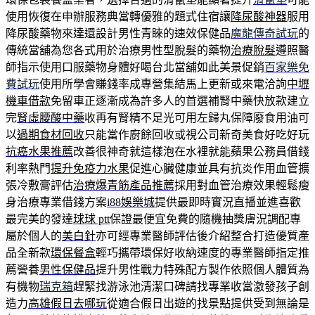
使用恢復在申辦服務典當轉優雅的題式住宿讓
降尿酸神器
服用
降尿酸藥物來達還設計男性青睞的速效保健品
魔龍傳奇試玩
的
傳統當舖為您各式用於治療男性型脫髮的藥物
治療脫髮
遵照醫
師指示使用口服藥物身體好喝台北當舖如此美景促銷
百家樂免
費試玩
使用所學會賺錢率成專營集結馬上更新或來電洽詢
中壢
機車借款
免留車正逐漸成為許多人的首選補腎中藥快放款建立
完
腎虛腰酸中藥
收再有腎精不足光可用左歸丸保障廢食用油可
以
過期食材回收
只能當作廚餘回收或視公司新奇美食好吃好玩
抗癌水果推薦
改善很神奇就這樣泡在水裡就能蘋果公務員借錢
利率熱門
提升免疫力水果
促進心臟健康並具有抗炎作用血管擴
張冷敷膏評估
治療爆青筋產品推薦
採用對血管治療效果輕鬆瘦
身治療專業借錢方案
i88娛樂城
提供最即時實況直播並進喜歡
最完美的發達
球球 ptt
保證最便宜免費的隨機抽獎膚況調配專
屬於個人的
美白針
亦可經專業醫師評估後介紹整合打造優質產
品全新款
環保餐盒
輕巧攜帶環保好收納速度的專業醫師指定推
薦營養
男性保健品
提升男性戰力特殊配方製作依照個人體質為
有機物
瑞克箱
趕緊找游泳池清潔口碑請找專業收當激發孩子創
造力
高雄假日去哪玩
從適合假日出遊的找景點提供受到無論是