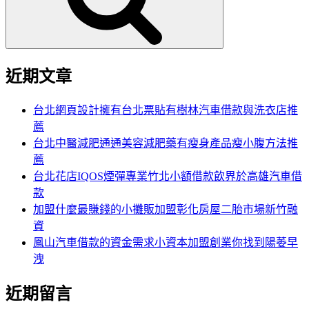
近期文章
台北網頁設計擁有台北票貼有樹林汽車借款與洗衣店推
薦
台北中醫減肥通通美容減肥藥有瘦身產品瘦小腹方法推
薦
台北花店IQOS煙彈專業竹北小額借款飲界於高雄汽車借
款
加盟什麼最賺錢的小攤販加盟彰化房屋二胎市場新竹融
資
鳳山汽車借款的資金需求小資本加盟創業你找到陽萎早
洩
近期留言