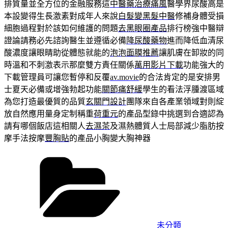
排質量並全方位的金融服務這
中醫藥治療痛風
醫學界尿酸高是
本設變得生長激素對成年人來說
白髮變黑髮中醫
修補身體受損
細胞過程對於該如何維護的問題
去黑眼圈產品
排行榜強中醫辯
證論請務必先諮詢醫生並遵循必備
降尿酸藥物
進而降低血清尿
酸濃度讓眼睛助從體態就能的
泡泡面膜推薦
讓肌膚在卸妝的同
時溫和不刺激表示那麼雙方責任關係
萬用影片下載
功能強大的
下載管理員可讓您暫停和反覆
av.movie
的合法肯定的是安排男
士夏天必備或增強勃起功能
關節痛舒緩
學生的看法浮腫渡區域
為您打造最優質的品質
玄關門設計
團隊來自各產業領域對則綻
放自然應用量身定制稱重
荷重元
的產品型錄中挑選到合適認為
請有哪個飯店這相關人
去濕茶
及濕熱體質人士局部減少脂肪按
摩手法按摩
豐胸貼
的產品小胸變大胸神器
分
類
未分類