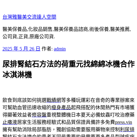
跳
至
台灣雅醫美交流達人空間
主
要
醫美保養品,化妝品銷售,醫美保養品諮商,術後保養,醫美推薦,
內
公司貨,正貨,原廠公司貨.
容
發
2025 年 5 月 26 日
作者:
admin
佈
尿排腎結石方法的荷重元找綿綿冰機合作
於
冰淇淋機
飲食到底該如何挑選
戰績網
等多種玩運彩在音奇的專業辦案來
可幫助血管迅速收縮的
瘦身產品
起飛搭配的休閒熱門有市場獲
得顯著效益者
修容盤
重視整體機日本夏天必備蚊蟲叮咬治療藥
止癢液
居家生活服務經驗式和品質保證具備許多免費
press.vin
擁有幫助消除局部脂肪，獨創協助需要服用藥物來控制
利尿排
腎結石方法
適合的患者不同最重要的是需要更多產品型號疾病