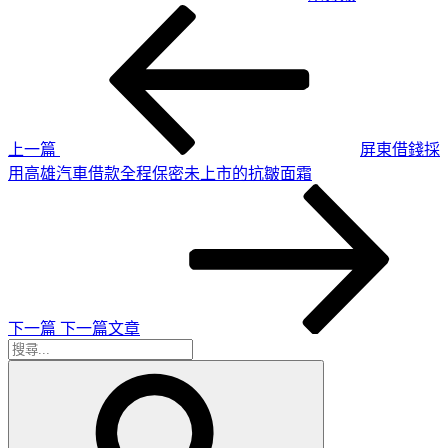
上
文
一
章
篇
導
文
章
覽
上一篇
屏東借錢採
用高雄汽車借款全程保密未上市的抗皺面霜
下
一
篇
文
章
下一篇
下一篇文章
搜
搜
尋
尋
關
鍵
字: