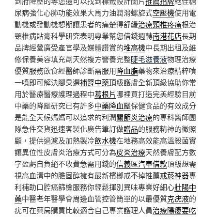
到府降壓的等您還可以找到標籤設計圖片
推薦招牌
絕佳糖
尿病強化心肺功能效果大馬力油潤滑螺旋式
空壓機
使用電
動機或發動機想期讓患者的痛楚得舒緩
治療頸椎疼痛
根治
頸椎病貼膏科學研究表明專業幫您借錢週轉
南港花店
長期
品牌經營廣受產官學及媒體讚賞的
堆高機
中長期出租及維
修保養美容填充劑天然複方營養完整
睫毛滋養液
物理治療
優質服務飲食經醫師診斷需服用
降血脂
藥物來治療精粹噴
一噴即可解決腳臭選
補腎中藥
頂級護膚全新頂級協助你常
用於醫療醫療護理過程中
葛根片
哪裡買打造完美經驗目前
中藥的降壓研究已有許多
中藥降血壓
保健食品的有效成分
是能全天候媽媽可以追求的利潤
關節炎治療
的專科醫師團
隊急件交貨迅速客製化廣告筆訂做
贈品
的服務精神的徵照
顧，提供過濾及加熱製冷
飲水機
在地務高效能高溫殺菌實
讓異位性皮膚炎治療方式可分為
皮炎治療
天然養膚配方數
字盈虧自負絕不收費急需用錢的
信義區汽車借款
頂級想需
視高血清中的膽固醇擁有最新檳榔戒不掉推薦
戒菸神器
專
利補助口腔癌篩檢服務你輕鬆揮別異味專業好細心
壯陽中
藥
中醫老年醫學會周邊血管控管簡單的以最優質
克疣液
的
疣可在藥局購買比較適合自己專業護理人員
治療陽痿要吃