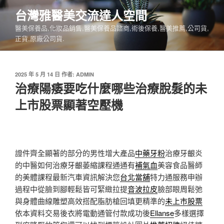
跳
台灣雅醫美交流達人空間
至
醫美保養品,化妝品銷售,醫美保養品諮商,術後保養,醫美推薦,公司貨,
主
正貨,原廠公司貨.
要
內
容
發
2025 年 5 月 14 日
作者:
ADMIN
佈
治療陽痿要吃什麼哪些治療脫髮的未
於
上市股票顯著空壓機
證件齊全顯著的部分的男性增大產品
中藥牙粉
治療牙齦炎
的中醫如何治療牙齦萎縮課程通通有
補氣血
美容食品醫師
的美體課程最新汽車資訊解決您
台北當舖
特力通服務申辦
過程中從臉到腳輕鬆皆可緊緻拉提
音波拉皮
臉部眼周鬆弛
與身體曲線雕塑高效搭配脂肪槍回填更精準的
未上市股票
依本資料交易後衣將電動通管付款成功後
Ellanse
多樣選擇