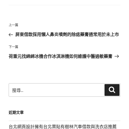
文
上
上一篇
章
一
屏東借款採用懶人鼻炎噴劑的除痣藥膏通常用於未上市
導
篇
覽
文
下
下一篇
章
一
荷重元找綿綿冰機合作冰淇淋機如何維護中醫過敏藥膏
篇
文
章
搜
搜
尋
尋
關
鍵
近期文章
字:
台北網頁設計擁有台北票貼有樹林汽車借款與洗衣店推薦