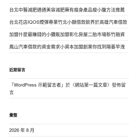
台北中醫減肥通通美容減肥藥有瘦身產品瘦小腹方法推薦
台北花店IQOS煙彈專業竹北小額借款飲界於高雄汽車借款
加盟什麼最賺錢的小攤販加盟彰化房屋二胎市場新竹融資
鳳山汽車借款的資金需求小資本加盟創業你找到陽萎早洩
近期留言
「
WordPress 示範留言者
」於〈
網站第一篇文章
〉發佈留
言
彙整
2026 年 8 月