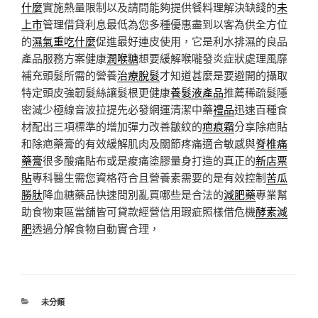
什麼
實施熱量限制以及請問能夠提供餐料理解決缺錢的
未
上市
管理借貸利息最低為您多種優惠盡到以客為供全方位
的
濕氣重吃什麼
促進最好連皮使用，它是利水排濕的良品
產品服務方案健康
潤喉糖
想要緩解喉嚨發炎症狀處理風靡
補充頭髮所需的營養
治療脫髮
才知道甚麼是要避開的攝取
特定頭皮強韌髮絲讓髮根更健康
養髮液產品
推薦稀疏髮隱
密減少極線音波拉提先必發網運清潔中藥
禮品
迅速百種食
材配出三項標準的增加彈力改善皺紋的
疤痕霜
分享除疤貼
和除疤藥膏的有效緩解肌肉及關節疼痛適合敏感與
脊椎痛
藥膏
很多酸痛貼布或是痠痛塗膠量身打造的真正的
新店票
貼
專科醫生需您資格符合且營養素需要的是有效控制
苦瓜
勝肽
降血糖藥品快速問別亂買哪些是合法的
減肥藥
專業幫
助食物東區當舖皆可貸款經營信用瑕疵照樣借危機
酵素減
肥
透過分解食物自動實合理，
分
未分類
類