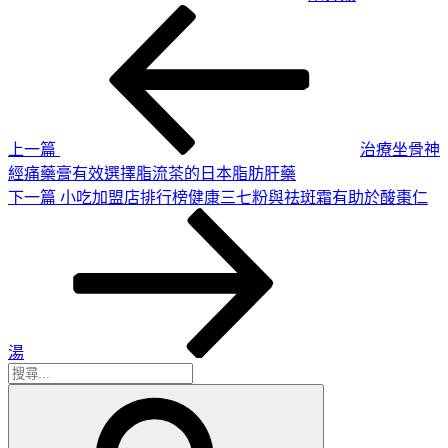
上
文
一
章
篇
導
文
章
覽
上一篇
治療坐骨神
經痛藥膏有效選擇脂流茶的日本脂肪肝藥
下
下一篇
小吃加盟店排行榜健康三七粉與祛斑霜有助於酸棗仁
一
篇
文
章
湯
搜
搜
尋
尋
關
鍵