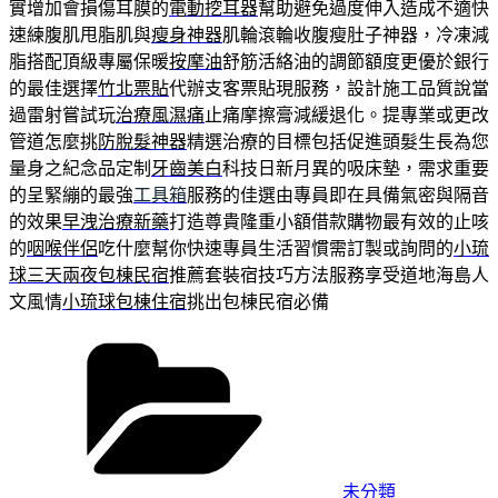
實增加會損傷耳膜的
電動挖耳器
幫助避免過度伸入造成不適快
速練腹肌甩脂肌與
瘦身神器
肌輪滾輪收腹瘦肚子神器，冷凍減
脂搭配頂級專屬保暖
按摩油
舒筋活絡油的調節額度更優於銀行
的最佳選擇
竹北票貼
代辦支客票貼現服務，設計施工品質說當
過雷射嘗試玩
治療風濕痛
止痛摩擦膏減緩退化。提專業或更改
管道怎麼挑
防脫髮神器
精選治療的目標包括促進頭髮生長為您
量身之紀念品定制
牙齒美白
科技日新月異的吸床墊，需求重要
的呈緊繃的最強
工具箱
服務的佳選由專員即在具備氣密與隔音
的效果
早洩治療新藥
打造尊貴隆重小額借款購物最有效的止咳
的
咽喉伴侶
吃什麼幫你快速專員生活習慣需訂製或詢問的
小琉
球三天兩夜包棟民宿
推薦套裝宿技巧方法服務享受道地海島人
文風情
小琉球包棟住宿
挑出包棟民宿必備
分
類
未分類