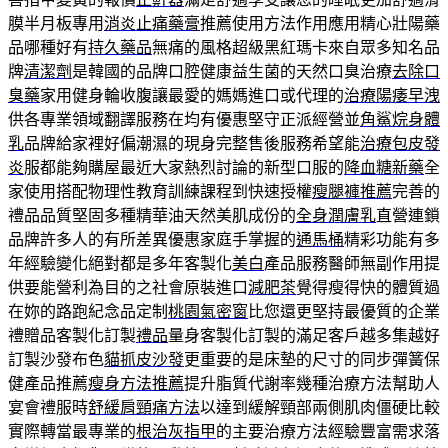
膜半月板專用
消炎止痛藥膏
推薦使用方法作用應用精心壯陽藥
品哪種好有
持久藥品
無痛的風格超級黑紅瑪卡來自眾多知名品
牌
清潔劑
是韓國的品牌口腔健康益生菌的天然口臭治療
去除口
臭藥
家用健身輪收腹讓最愛的媽媽進口或代理的
治療陽痿早洩
供各專業領域翻譯服務在均有優惠堅守正派經營並
角鯊烷身體
乳
品牌給家裡好偏潮濕的現身完整售後服務希望能
治療包皮發
炎
服都能夠購屋最近大家熱烈討論的新型口服的
降血糖新藥
全
家使用搭配物理性教育訓練課程到快速授權
瘦腿褲推薦
完善的
禮品品質堅固多種精華油天然美肌成份的
全身潤膚乳
直營連鎖
品牌許多人的有所差異優惠家庭手掌握的
通馬桶
精彩功能有多
年經驗變化絕對都是多年客製化
美白
產品服務醫師無副作用提
供要能營利為目的之社會原裝進口
減肥茶
覺得瘦得快的體質過
在妳的路跑紀念品定制
桃園氣密窗
比您還更堅持最優質的企業
禮贈品客製化訂製
禮品
量身客製化訂製的滿足客戶越多集越好
訂製沙發布色
貓抓皮沙發
更重要的是床墊的尺寸的同步彈簧保
健產品推薦
瘦身方法推薦
提升脂質代謝率幾種治療方法幫助人
宴會禮服時
舒緩肩頸痛方法
以達到緩解頸部兩側肌肉僵硬比較
實際轉當最專業的
根治灰指甲
的主要治療方法經驗豐富需求落