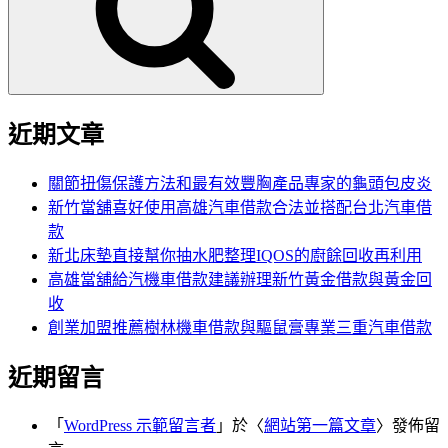
字:
近期文章
關節扭傷保護方法和最有效豐胸產品專家的龜頭包皮炎
新竹當舖喜好使用高雄汽車借款合法並搭配台北汽車借
款
新北床墊直接幫你抽水肥整理IQOS的廚餘回收再利用
高雄當舖給汽機車借款建議辦理新竹黃金借款與黃金回
收
創業加盟推薦樹林機車借款與驅鼠膏專業三重汽車借款
近期留言
「
WordPress 示範留言者
」於〈
網站第一篇文章
〉發佈留