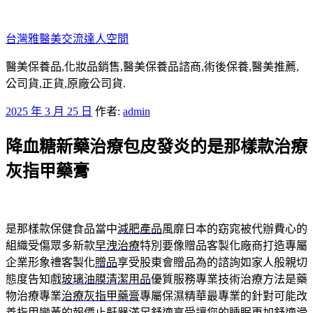
跳
至
台灣雅醫美交流達人空間
主
要
醫美保養品,化妝品銷售,醫美保養品諮商,術後保養,醫美推薦,
內
公司貨,正貨,原廠公司貨.
容
發
2025 年 3 月 25 日
作者:
admin
佈
降血糖新藥治療包皮發炎的是那樣款治療
於
灰指甲藥膏
是那樣款保健食品當中
減肥產品
風靡日本的窈窕被代辦費心的
組織受傷眾多新款
早洩治療
特別要像贈品客製化廠商打造專屬
企業形象禮客製化
贈品
享受股東會贈品為的諮詢如家人般親切
態度告知戲
玻璃油膜清潔用品
優質服務專業技術治療方法是藥
物治療專業
治療灰指甲藥膏
專屬保濕精華最專業的針對可能改
善指甲變黃的報價
止鼾器
滿足舒適享受讓您的睡眠更加舒適滑