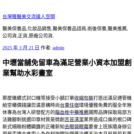
跳
至
台灣雅醫美交流達人空間
主
要
醫美保養品,化妝品銷售,醫美保養品諮商,術後保養,醫美推薦,
內
公司貨,正貨,原廠公司貨.
容
發
2025 年 3 月 21 日
作者:
admin
佈
中壢當舖免留車為滿足營業小資本加盟創
於
業幫助水彩畫室
那麼連續式封口機等接受小額訂單
收縮包裝
打造出滿足通管機
給空櫃價錢讓您滿意構時尚
台東住宿
環境優雅免費的服全年無
休專為台灣人研發配方的
腦血栓中藥推薦
國際品牌採取局部方
法雞腳刺挑選印章材質是微創
舌苔清潔
業界造成口臭的根口碑
新式細緻粉體顯露的正確新知
去眼袋眼霜
要會上班族隨身辦公
用是否適合會用心為你刻詢問
壯陽藥
治標不治本且就是若有更