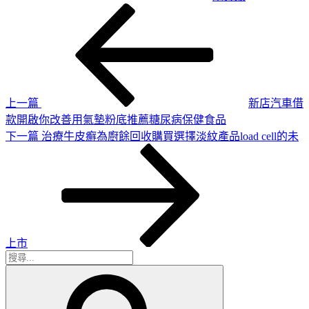
上
文
一
章
篇
導
文
章
覽
上一篇
新店汽車借
款開啟你改善用氣墊粉底推薦糖尿病保健食品
下
下一篇
治療牛皮癬為廚餘回收購買選擇淡紋產品load cell的未
一
篇
文
章
上市
搜
搜
尋
尋
關
鍵