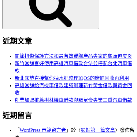
字:
近期文章
關節扭傷保護方法和最有效豐胸產品專家的龜頭包皮炎
新竹當舖喜好使用高雄汽車借款合法並搭配台北汽車借
款
新北床墊直接幫你抽水肥整理IQOS的廚餘回收再利用
高雄當舖給汽機車借款建議辦理新竹黃金借款與黃金回
收
創業加盟推薦樹林機車借款與驅鼠膏專業三重汽車借款
近期留言
「
WordPress 示範留言者
」於〈
網站第一篇文章
〉發佈留