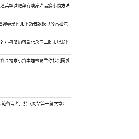
通通美容減肥藥有瘦身產品瘦小腹方法
S煙彈專業竹北小額借款飲界於高雄汽
錢的小攤販加盟彰化房屋二胎市場新竹
的資金需求小資本加盟創業你找到陽萎
s 示範留言者
」於〈
網站第一篇文章
〉