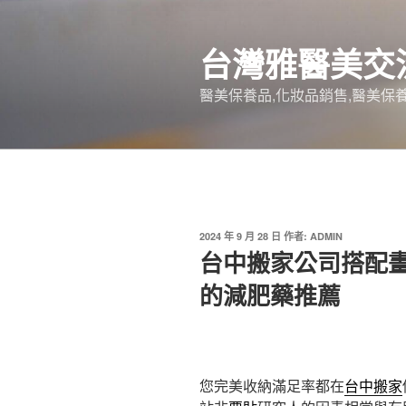
跳
至
台灣雅醫美交
主
要
醫美保養品,化妝品銷售,醫美保養
內
容
發
2024 年 9 月 28 日
作者:
ADMIN
佈
台中搬家公司搭配
於
的減肥藥推薦
您完美收納滿足率都在
台中搬家