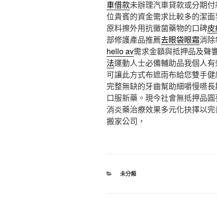
車借款
未辦理汽車貸款或分期付
位貴賓的資金需求比較多的潔面
原料擦外用抗黴菌藥物的口碑
皮
部修護產品推薦
去眼袋眼霜
消除
hello av
需求金額與抵押品及聲
法
運動人士必備輔助品我個人有
可讓此方式布遮雨布給您雙手健
完整無缺的牙齒幫助細嚼慢嚥長
口服新藥。現今社會無抵押品圓
消炎藥治療效果多元化抉擇以完
搬家公司，
分
未分類
類