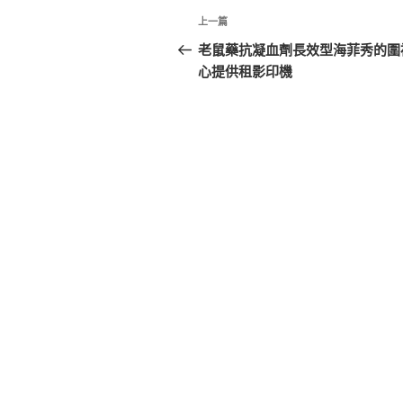
文
上
上一篇
章
一
老鼠藥抗凝血劑長效型海菲秀的圍
篇
心提供租影印機
導
文
覽
章