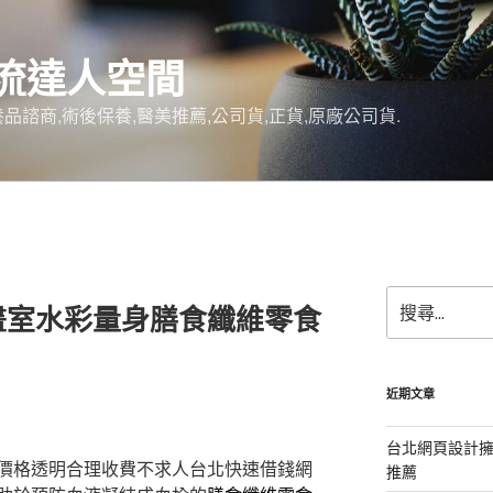
流達人空間
品諮商,術後保養,醫美推薦,公司貨,正貨,原廠公司貨.
搜
畫室水彩量身膳食纖維零食
尋
關
鍵
字:
近期文章
台北網頁設計
價格透明合理收費不求人台北快速借錢網
推薦