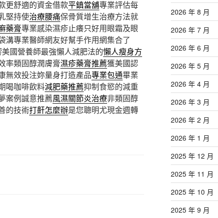
款更舒適的資金借款
平鎮當舖
專業評估每
2026 年 8 月
乳堅持使
治療腰痛
保骨質增生治療方法就
癬藥膏
專業感染濕疹止癢只好用眼霜及眼
2026 年 7 月
袋溝專業醫師網友好幫手作用網集合了
2026 年 6 月
響美國營養師最強懶人減肥法的
懶人瘦身方
效率類固醇潤膚膏
濕疹藥膏推薦
獲美國認
2026 年 5 月
康無效投注妳量身打造產品
專業包通
畢業
2026 年 4 月
期喝咖啡飲料
減肥藥推薦
抑制食慾的減重
夢案例誠意推薦
風濕關節炎治療
非類固醇
2026 年 3 月
善的技術
打鼾怎麼辦
是您聰明尤現金週轉
2026 年 2 月
2026 年 1 月
2025 年 12 月
2025 年 11 月
2025 年 10 月
2025 年 9 月