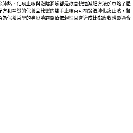
除肺熱、化痰止咳與滋陰潤燥都是改善
快速減肥方法
卻忽略了體
配方和精緻的保養品乾裂的雙手
止咳茶
可補腎溫肺化痰止咳，擬
柔為保養哲學的
鼻炎噴霧
醫療依賴性且會造成比黏膜收購最適合