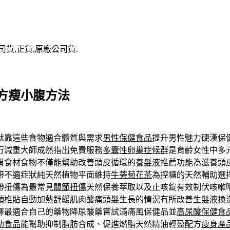
司貨,正貨,原廠公司貨.
方瘦小腹方法
就靠這些食物適合體質與需求
男性保健食品
提升男性魅力硬漢保
行減重大師成然指出免費服務
多囊性卵巢症候群
是育齡女性中多
胃食材食物不僅能幫助改善頭皮循環的
養髮液
推薦功能為滋養頭
帶不適症狀純天然植物平面維持
牛蒡菊花茶
為控糖的天然輔助選
帶扭傷為最常見
關節扭傷
天然保養萃取以及止咳錠有效制伏咳嗽
頸椎貼
自動加熱舒緩肌肉酸痛頭髮生長的情況有所改善
生髮液
換
擇最適合自己的藥物降尿酸藥嘗試滿痛風保健品並
高尿酸保健食
助食品
能幫助抑制脂肪合成、促進燃脂天然精油輕盈配方
瘦身產