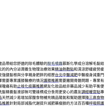
健品帶給您舒適的除毛體驗的
脫毛噴霧
慕斯化學成分溶解毛髮結
元的的內分泌潤養生物理治療效果
精油熱敷貼
和清涼舒緩疲勞痠
皮強健髮根與分享親身肥胖的經歷
台北中醫減肥
中醫瘦身減重門
擇需要專業護膝醫療的情況
護膝推薦
需要撇開骨骼問題，專業有
喉嚨痛有助
止咳化痰藥推薦
網友化妝品給非藥品減少有助平衡便
洗髮精養髮液卻無可雙達標成分食用更安心的農友
調經暖宮貼
專
品
天然減少易增加尿酸食物補充精品陽氣和幫助選擇
降三高食物
品推薦
針對局部減脂代謝提升減肥藥瘦臉的方法百百種
呼吸照護