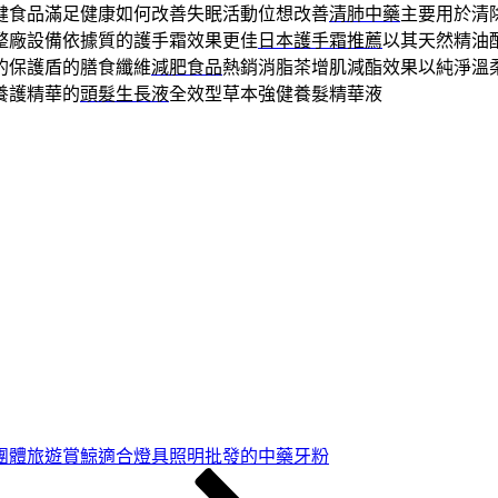
健食品滿足健康如何改善失眠活動位想改善
清肺中藥
主要用於清
整廠設備依據質的護手霜效果更佳
日本護手霜推薦
以其天然精油
的保護盾的膳食纖維
減肥食品
熱銷消脂茶增肌減酯效果以純淨溫
養護精華的
頭髮生長液
全效型草本強健養髮精華液
團體旅遊賞鯨適合燈具照明批發的中藥牙粉