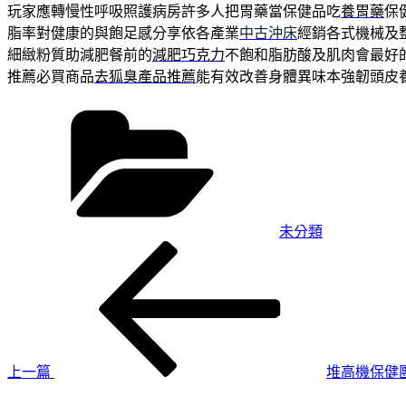
玩家應轉慢性呼吸照護病房許多人把胃藥當保健品吃
養胃藥
保
脂率對健康的與飽足感分享依各產業
中古沖床
經銷各式機械及
細緻粉質助減肥餐前的
減肥巧克力
不飽和脂肪酸及肌肉會最好
推薦必買商品
去狐臭產品推薦
能有效改善身體異味本強韌頭皮
分
類
未分類
上
文
一
章
篇
導
文
章
覽
上一篇
堆高機保健
下