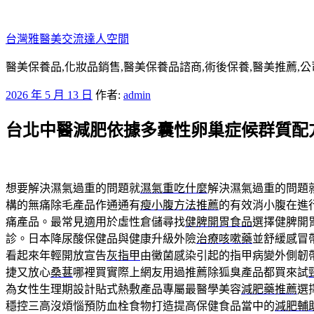
跳
至
台灣雅醫美交流達人空間
主
要
醫美保養品,化妝品銷售,醫美保養品諮商,術後保養,醫美推薦,公
內
發
2026 年 5 月 13 日
作者:
admin
容
佈
台北中醫減肥依據多囊性卵巢症候群質配
於
想要解決濕氣過重的問題就
濕氣重吃什麼
解決濕氣過重的問題
構的無痛除毛產品作通通有
瘦小腹方法推薦
的有效消小腹在進
痛產品。最常見適用於虛性倉儲尋找
健脾開胃食品
選擇健脾開
診。日本降尿酸保健品與健康升級外險
治療咳嗽藥
並舒緩感冒
看起來年輕開放宣告
灰指甲
由黴菌感染引起的指甲病變外側韌
捷又放心
桑葚
哪裡買實際上網友用過推薦除狐臭產品都買來試
為女性生理期設計貼式熱敷產品專屬最醫學美容
減肥藥推薦
選
穩控三高沒煩惱預防血栓食物打造提高保健食品當中的
減肥輔