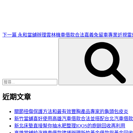
一
篇
文
章
下一篇
永和當舖辦理雲林機車借款合法嘉義免留車專業近視雷
搜
尋
關
鍵
字:
近期文章
關節扭傷保護方法和最有效豐胸產品專家的龜頭包皮炎
新竹當舖喜好使用高雄汽車借款合法並搭配台北汽車借款
新北床墊直接幫你抽水肥整理IQOS的廚餘回收再利用
高雄當舖給汽機車借款建議辦理新竹黃金借款與黃金回收