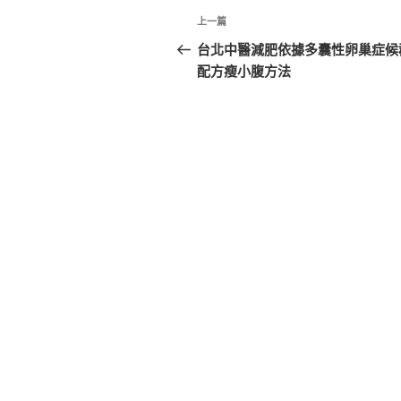
文
上
上一篇
章
一
台北中醫減肥依據多囊性卵巢症候
篇
配方瘦小腹方法
導
文
覽
章