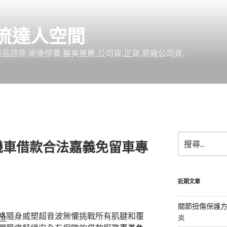
流達人空間
品諮商,術後保養,醫美推薦,公司貨,正貨,原廠公司貨.
搜
機車借款合法嘉義免留車專
尋
關
鍵
字:
近期文章
關節扭傷保護
格
隨身威塑超音波無懼挑戰所有肌腱和覆
炎