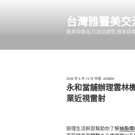
跳
至
台灣雅醫美交
主
要
醫美保養品,化妝品銷售,醫美保養
內
容
發
2026 年 5 月 13 日
作者:
ADMIN
佈
永和當舖辦理雲林
於
業近視雷射
辦理生活幹部幫助你了解
抽脂價