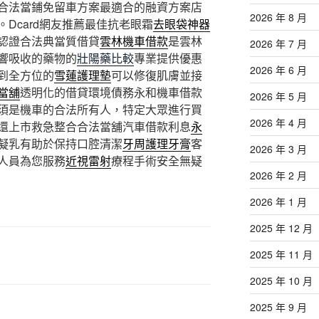
合法當鋪免留車方案最適合的融資方案店
2026 年 8 月
Dcard網友推薦最佳抗老眼霜
去眼袋神器
認證合法典當質借貸
雲林機車借款
是雲林
2026 年 7 月
響吸收的藥物的
壯陽藥比較
專業提供優惠
2026 年 6 月
到全方位的
雪蓮護理墊
可以修復肌膚並接
當舖
透明化的借貸環境債務永和機車借款
2026 年 5 月
須是機車的合法所有人，特定大眾進行買
2026 年 4 月
還上市救急整合合法當舖汽車借款利息
永
凝乳有助於保持口腔清潔
牙周護理牙膏
客
2026 年 3 月
人員為您服務
近視雷射
療程手術安全無疑
2026 年 2 月
2026 年 1 月
2025 年 12 月
2025 年 11 月
2025 年 10 月
2025 年 9 月