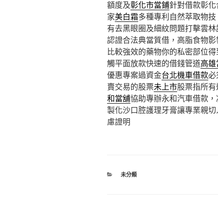
額度及
彰化市當鋪
針對借款彰化
家
美白霜
多種專利自然萃取物技。
有去黑眼圈及細紋問題打擊雲林
認證合法典當質借，高脂食物影
比較強效的藥物你的私密部位得
觸平面放款快速的借錢管道
高雄
優惠專案過資金
台北機車借款
必
賣交易的股票
未上市
股票指所有
和當舖
協助專辦永和汽車借款，
製化沙口腔護理牙膏讓專業親切
慮證明
分
未分類
類