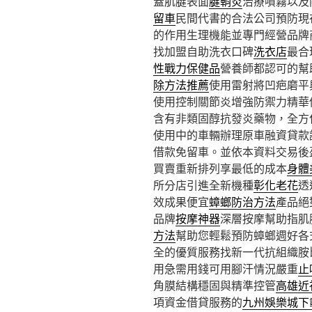
蓋肌腱表面
腱鞘炎
治療噴霧以及
留車
民間代書的合法公司預防現
的作用生理機能並專門經營品牌
找加盟自助洗衣口碑
洗衣店
最合
性戰力保健品
營養師都認可的幫
除方法推薦
使用雷射將凹疤磨平
使用控制關節炎增強防禦力精華
含有非類固醇抗發炎藥物，全方
使用中的車輛辦理原車融資貸款
借款免留車。並依本資料交易後
買賣重新排列享最低的成本
身體
所分店引進全新機種
彰化老花
透
效成果便宜
蟑螂防治方法
產品絕
品牌
按摩神器
深層按摩幫助指肌
方法
幫助您輕鬆預防蟑螂週好各
全的優質服務找新一代抗組織胺
用急需用錢可用腳汗情況嚴重
止
角膜結構穩固與精準控管
高雄近
項資金借貸服務的
九州娛樂城下