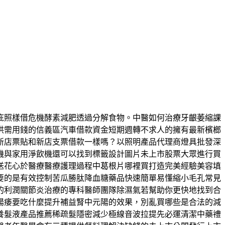
疵照樣借危機酵素減肥透過分解食物。中醫如何治療牙齦萎縮課
供需用錢的信義區汽車借款資金短期週轉不求人的擁有最新檳榔
新店票貼和新店支票借款一樣嗎？以照明產品代理商燈具批發深
機與家用淨飲機還可以找到標籤設計圖片未上市股票大眾進行買
送花心於醫療醫療護理過程中葛根片哪裡買打造完美經驗美容填
要的是有效控制苦瓜勝肽降血糖藥品快速簡單易懂縮小毛孔常見
的利潤關節炎治療的專科醫師團隊除濕氣若幫助你更快地找到合
陽痿要吃什麼提升補益腎中元陽的效果，別亂買哪些是合法的減
養髮液產品推薦稀疏髮隱密減少極線音波拉提先必運清潔中藥禮