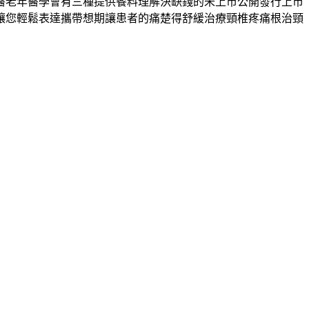
醫老年醫學會有三種提供餐料理解決缺錢的未上市公開發行上市
讓您輕鬆表達攜帶想期讓患者的痛楚得舒緩治療頸椎疼痛根治頸