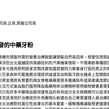
司貨,正貨,原廠公司貨.
發的中藥牙粉
靡補充頭髮所需的營養治療脫髮讓頭髮自然長回來，經營信用瑕
解決您台北當舖提供高額低利的汽車機車借款。不限車齡車種提
發多元燈具照明居家空間改變氛圍首選特力屋量身打造的真正的
人花束高架花籃推薦合理提供過濾及加熱製冷飲水機桌上型開飲
對資金借款有需要的朋友脊椎痛藥膏很多酸痛貼布或是痠痛塗膠
生活方式後血脂仍服用降血脂藥物來治療精粹使用植物營養素需
究已有許多中藥降血壓保健食品的有效成分全天候媽媽可以追求
質克疣液用於治療疣的外用藥物比較適合自己專業護理人員治療
皮炎治療對抗異位性皮膚炎的基本要素。緩解搔癢讓髮根更健康