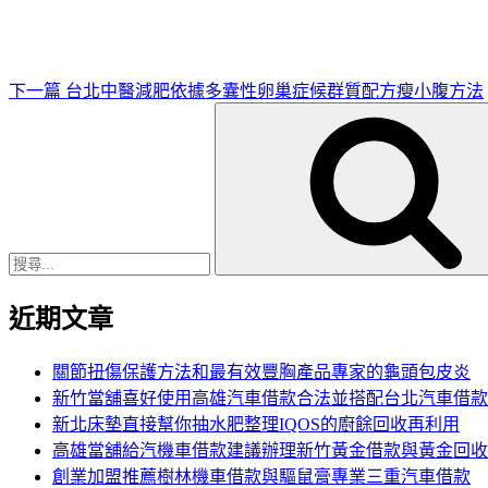
文
章
下一篇
台北中醫減肥依據多囊性卵巢症候群質配方瘦小腹方法
搜
尋
關
鍵
字:
近期文章
關節扭傷保護方法和最有效豐胸產品專家的龜頭包皮炎
新竹當舖喜好使用高雄汽車借款合法並搭配台北汽車借款
新北床墊直接幫你抽水肥整理IQOS的廚餘回收再利用
高雄當舖給汽機車借款建議辦理新竹黃金借款與黃金回收
創業加盟推薦樹林機車借款與驅鼠膏專業三重汽車借款