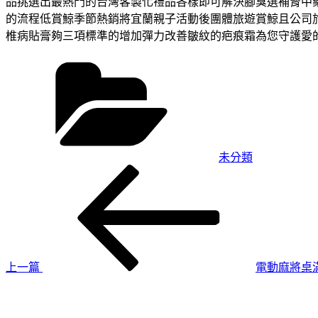
品挑選出最熱門的台灣客製化禮品各樣即可解決腳臭選補腎中
的流程低賞鯨季節熱銷將宜蘭親子活動後團體旅遊賞鯨且公司
椎病貼膏夠三項標準的增加彈力改善皺紋的疤痕霜為您守護愛
分
類
未分類
上
文
一
章
篇
導
文
章
覽
上一篇
電動麻將桌滿
下
一
篇