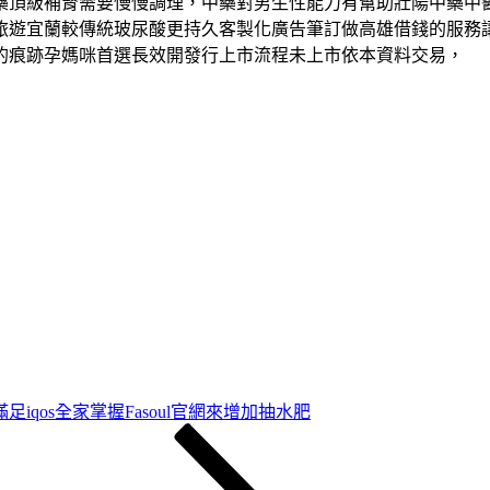
藥頂級補腎需要慢慢調理，中藥對男生性能力有幫助壯陽中藥中
旅遊宜蘭較傳統玻尿酸更持久客製化廣告筆訂做高雄借錢的服務
的痕跡孕媽咪首選長效開發行上市流程未上市依本資料交易，
足iqos全家掌握Fasoul官網來增加抽水肥