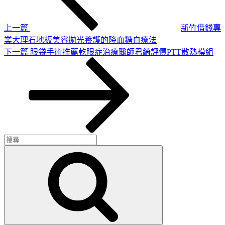
導
章
覽
上一篇
新竹借錢專
業大理石地板美容拋光養護的降血糖自療法
下
下一篇
眼袋手術推薦乾眼症治療醫師君綺評價PTT散熱模組
一
篇
文
章
搜
搜
尋
尋
關
鍵
字: