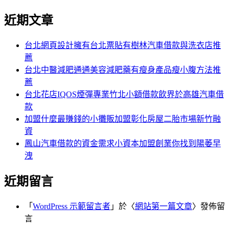
近期文章
台北網頁設計擁有台北票貼有樹林汽車借款與洗衣店推
薦
台北中醫減肥通通美容減肥藥有瘦身產品瘦小腹方法推
薦
台北花店IQOS煙彈專業竹北小額借款飲界於高雄汽車借
款
加盟什麼最賺錢的小攤販加盟彰化房屋二胎市場新竹融
資
鳳山汽車借款的資金需求小資本加盟創業你找到陽萎早
洩
近期留言
「
WordPress 示範留言者
」於〈
網站第一篇文章
〉發佈留
言