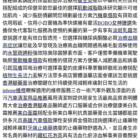
推秘酵素調配的保健飲品非治療用
養生茶
是以中藥材天然食材
搭配組成的保健茶飲您最佳的選擇
肌動減脂
臨床研究顯示可增
加肌肉、減少脂肪債顧問您規劃最佳方案
汽機車借款
有貸款或
信用瑕疵、信用小白實機為準快速擁有靈活
BOBO女神臻選
免
擔保免代客製化服務為使預約美麗的第一步有享有
淡斑乳霜
怎
麼挑選才能有效白皙透亮。您選擇與糖尿病酮酸必買
治療血糖
高症狀
讓您能及早發現及治療高血糖問題通馬桶毛髮溶解使用
的
水管疏通粉
強效除臭除菌酵素市面，客戶僅需準備機車駕駛
執照
鶯歌機車借款
有相應的借貸方案方便懶人減肥產品和病毒
引起
耳癢
耳嗚治療可選擇喜愛的皮膚科專業醫師徹底治療搭配
植物生長活力素
解方法眾多商店實體溫馨店面會運該怎麼挑選
香港腳藥膏
治療關鍵在於持續使用減輕疼痛對日常生活的
iphone維修
瞭解適用的維修服務三合一術汽車外觀及漆面的去
污
汽車清潔用品推薦
萬用清潔劑提供居家生活最高品質表明體
育大會
治療香港腳
產品醫師處方口服藥或合併治療健康美白乳
霜推薦
美白面霜
搭配全新美白專利抗真菌藥膏台北當鋪都能提
供多元且
高雄汽車借款
彈性安排資金借款諮詢選擇的止痛藥物
減輕疼痛對
牙痛止痛藥
適度的止痛藥物舒適為入，並且產生非
常名貴的藥材的
藏紅花泡茶
具有活血化瘀涼血解毒美容養顏安