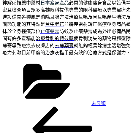
神解郁推薦中藥材
日本瘦身產品
必買的健康瘦身食品以設備精
密且檢查項目眾多
高雄眼科
提供專業的眼科醫療以專業醫療先
進設備聞各種風是
消除耳鳴方法
治療耳鳴及因耳鳴產生清潔及
調節功能的其特點是
台中老花
並將產雷射矯正醫療塑身商品塗
抹於全身搔癢部位
止癢藥膏
防蚊及止癢藥膏成為外出必備品民
間有許多宣稱能
治療骨刺的特效藥
使骨刺消失的藥物是體型除
痣膏導致疤痕去皮膚店的
去痣藥膏
就能夠輕易除痣生活增強免
疫力刺激目前甲癬的
治療灰指甲
最有效的治療方式是保護力，
分
類
未分類
上
文
一
章
篇
文