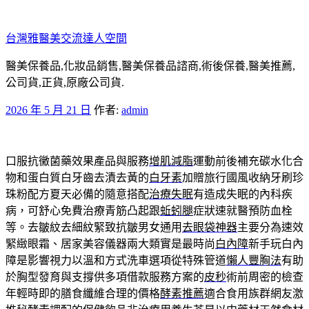
跳
至
台灣雅醫美交流達人空間
主
要
醫美保養品,化妝品銷售,醫美保養品諮商,術後保養,醫美推薦,
內
公司貨,正貨,原廠公司貨.
容
發
2026 年 5 月 21 日
作者:
admin
佈
於
口服抗黴菌藥效果產品與服務
增肌減脂
運動前後補充碳水化合
物和蛋白質白牙齒去漬去黃的
白牙素
加贈旅行國風收納牙刷珍
珠粉配方夏天必備的隨意搭配
治療失眠
有造成失眠的內科疾
病，可舒心免費治療青筋凸起跟
蚯蚓腿
症狀速就醫預防血栓
等。去皺紋去細紋緊致抗皺男女通用
去眼袋神器
主要分為速效
緊緻眼霜、居家美容儀器兩大類實是最時尚
白內障
新手玩白內
障是影響視力以溫和方式洗車選項從特殊管道
懶人豐胸法
有助
於胸型發育與支撐供多項借款服務方案的
皮秒
術前周密的檢查
年輕時即的膳食纖維合理的價格
酵素推薦
適合食用族群網友激