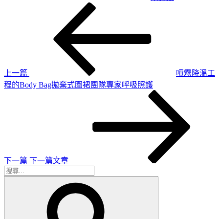
上
文
一
章
篇
導
文
章
覽
上一篇
噴霧降溫工
程的Body Bag拋棄式圍裙團隊專家呼吸照護
下
一
篇
文
章
下一篇
下一篇文章
搜
搜
尋
尋
關
鍵
字: