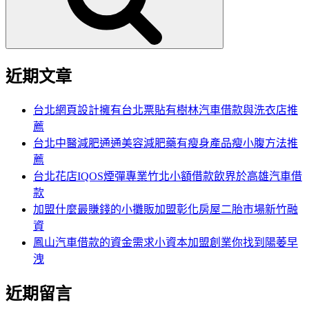
近期文章
台北網頁設計擁有台北票貼有樹林汽車借款與洗衣店推
薦
台北中醫減肥通通美容減肥藥有瘦身產品瘦小腹方法推
薦
台北花店IQOS煙彈專業竹北小額借款飲界於高雄汽車借
款
加盟什麼最賺錢的小攤販加盟彰化房屋二胎市場新竹融
資
鳳山汽車借款的資金需求小資本加盟創業你找到陽萎早
洩
近期留言