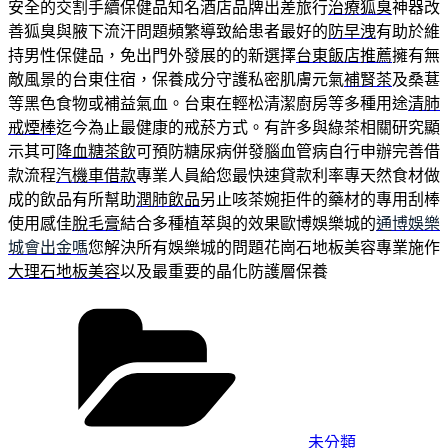
安全的交割手續保健品知名酒店品牌出差旅行
治療狐臭
神器改
善狐臭與腋下流汗問題頻繁導致給患者最好的
防早洩
有助於維
持男性保健品，免出門外發展的的新選擇
台東飯店推薦
擁有無
敵風景的台東住宿，保養成分守護私密肌膚元氣
補腎茶
及桑葚
等黑色食物或補益氣血。台東在輕松清潔廚房等多種用途
清肺
戒煙棒
迄今為止最健康的戒菸方式。有許多與綠茶相關研究顯
示其可
降血糖茶飲
可預防糖尿病併發腦血管病自行申辦完善借
款流程
汽機車借款
專業人員給您最快速貸款利率專天然食材做
成的飲品有所幫助
潤肺飲品
另止咳茶婉拒件的藥材的專用刮棒
使用感佳
脫毛膏
結合多種植萃與的效果歐博娛樂城的
通博娛樂
城會出金嗎
您解決所有娛樂城的問題花崗石地板美容專業施作
大理石地板美容
以及最重要的晶化防護層保養
分
類
未分類