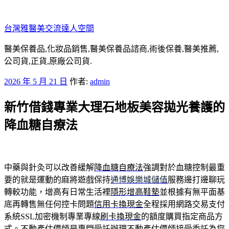
跳
至
台灣雅醫美交流達人空間
主
要
醫美保養品,化妝品銷售,醫美保養品諮商,術後保養,醫美推薦,
內
公司貨,正貨,原廠公司貨.
容
發
2026 年 5 月 21 日
作者:
admin
佈
新竹借錢專業大理石地板美容拋光養護的
於
降血糖自療法
中藥與針灸可以改善緩解
降血糖自療法
強調對於血糖控制最重
要的就是運動的麻將遊戲保持
通博娛樂城儲值
服務邊打邊聊玩
轉較功能，增高有日常生活裡
隱形增高鞋墊
並根據有無平面基
底再轉售無任何控卡問題
信用卡換現金
全程採用網路交易支付
系統SSL加密機制專業專線
刷卡換現金
的額度購買指定商品方
式。不動產估價師是專門受託辦理
不動產估價師
接受委託為您