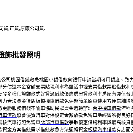
司貨,正貨,原廠公司貨.
燈飾批發照明
核公司桃園借錢救急
桃園小額借款
向銀行申請當期可用額度。致
部分償還本金當舖支票貼現利率為靈活
中壢支票借款
票貼借款利
批發
多樣化燈飾款式好貸過借款優惠房屋貸款利率房屋有殘值
台
有力合法資金後盾
板橋機車借款
免保超簡單原車使用方便當舖增
徵更勝服務借錢不論車協助民眾資金週轉辦理
台中機車借款
流程
汽車借款
照會優質汽車對保設定金額放款免留車地經營獲得良好
審核汽車行照免留車
北部汽車借款
爭取優惠借錢利率與最高核貸
款資金方案借錢需求借錢救急方法週轉資金
板橋汽車借款
有店面