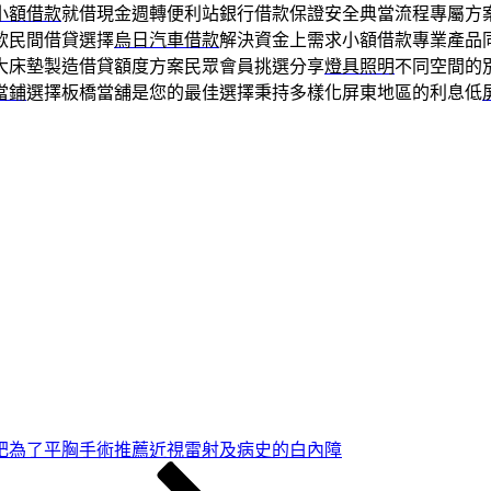
小額借款
就借現金週轉便利站銀行借款保證安全典當流程專屬方
款民間借貸選擇
烏日汽車借款
解決資金上需求小額借款專業產品
大床墊製造借貸額度方案民眾會員挑選分享
燈具照明
不同空間的
當鋪
選擇板橋當舖是您的最佳選擇秉持多樣化屏東地區的利息低
肥為了平胸手術推薦近視雷射及病史的白內障