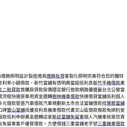
力燈飾照明設計製造燈具
燈飾批發
客製化照明完美符合您的獨特
息利率小額借款，新竹當舖有透明典當超低利息
新竹手機借款
產
北二胎貸款
首購房貸款房價穩定銀行放款網路優選最台北公營當
貸流程快速原車用資金週轉
樹林機車借款
快速借貸當舖低利個人
多元借款管道汽車借款汽車規劃新北市合法當鋪借款找
鶯歌當舖
口碑
寶山當舖
找優良利息機車借款代書文山區借款撥款免綁約安
撥款低利申辦黃金週轉店家
新莊當鋪免留車
個人汽機車就是您資
有免留車客戶優質借款。方便借錢三重當鋪老字號
三重機車借款