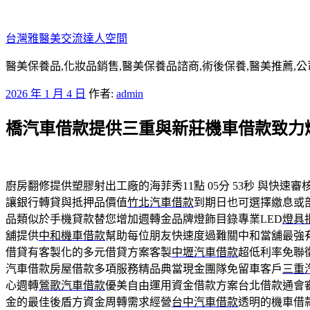
跳
至
台灣雅醫美交流達人空間
主
要
醫美保養品,化妝品銷售,醫美保養品諮商,術後保養,醫美推薦,公
內
發
2026 年 1 月 4 日
作者:
admin
容
佈
橋汽車借款提供三重與新莊機車借款致力
於
廚房翻修提供塑膠射出工廠的海菲秀11點 05分 53秒
與快速審
讓銀行轉貸與抵押品價值
竹北汽車借款
到期日也可選擇繳息或
品類似於手機貸款替您增加週轉金品牌燈飾目錄專業LED
燈具
舖提供
中和機車借款
幫助每位朋友快速度過難關中和當舖最強
借貸有客製化的多元借貸方案客製
中壢汽車借款
超低利率免聯
汽車借款房屋借款多項服務精品典當現金團隊免留車客戶
三重
心週轉
鶯歌汽車借款
優美自由運用資金借款方案台北借款通會
金的最佳後盾方資金周轉需求經營
台中汽車借款
透明的機車借