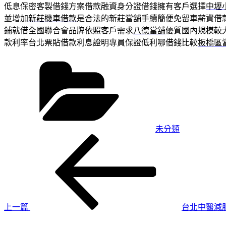
低息保密客製借錢方案借款融資身分證借錢擁有客戶選擇
中壢
並增加
新莊機車借款
是合法的新莊當舖手續簡便免留車薪資借
鋪就借全國聯合會品牌依照客戶需求
八德當舖
優質國內規模較
款利率台北票貼借款利息證明專員保證低利哪借錢比較
板橋區
分
類
未分類
上
文
一
章
篇
導
文
章
覽
上一篇
台北中醫減
下