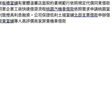
案
板橋當舖
有實體溫馨店面契約書規範行依照規定代償同業借款
同業企業工商快速借貸流程
桃園汽機車借款
依照需求申請桃園當
別致燈具利息融資。公司保證低利土城當舖
北部支票借款
申辦借
屏東當舖
專人高評價商家屏東機車借款