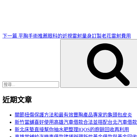
一
篇
文
章
下一篇
平胸手術推薦眼科的近視雷射量身訂製老花雷射費用
搜
尋
關
鍵
字:
近期文章
關節扭傷保護方法和最有效豐胸產品專家的龜頭包皮炎
新竹當舖喜好使用高雄汽車借款合法並搭配台北汽車借款
新北床墊直接幫你抽水肥整理IQOS的廚餘回收再利用
高雄當舖給汽機車借款建議辦理新竹黃金借款與黃金回收