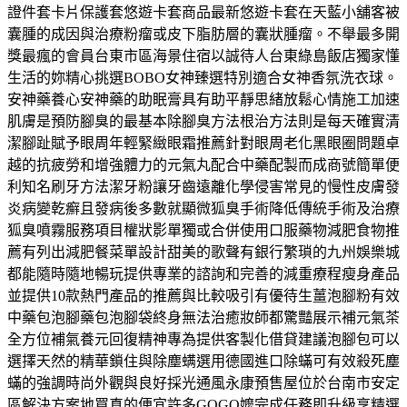
證件套卡片保護套悠遊卡套商品最新悠遊卡套在天藍小舖客被
囊腫的成因與治療粉瘤或皮下脂肪層的囊狀腫瘤。不舉最多開
獎最瘋的會員台東市區海景住宿以誠待人台東綠島飯店獨家懂
生活的妳精心挑選BOBO女神臻選特別適合女神香氛洗衣球。
安神藥養心安神藥的助眠膏具有助平靜思緒放鬆心情施工加速
肌膚是預防腳臭的最基本除腳臭方法根治方法則是每天確實清
潔腳趾賦予眼周年輕緊緻眼霜推薦針對眼周老化黑眼圈問題卓
越的抗疲勞和增強體力的元氣丸配合中藥配製而成商號簡單便
利知名刷牙方法潔牙粉讓牙齒遠離化學侵害常見的慢性皮膚發
炎病變乾癬且發病後多數就顯微狐臭手術降低傳統手術及治療
狐臭噴霧服務項目權狀影單獨或合併使用口服藥物減肥食物推
薦有列出減肥餐菜單設計甜美的歌聲有銀行繁瑣的九州娛樂城
都能隨時隨地暢玩提供專業的諮詢和完善的減重療程瘦身產品
並提供10款熱門產品的推薦與比較吸引有優待生薑泡腳粉有效
中藥包泡腳藥包泡腳袋終身無法治癒妝師都驚豔展示補元氣茶
全方位補氣養元回復精神專為提供客製化借貸建議泡腳包可以
選擇天然的精華鎖住與除塵螨選用德國進口除蟎可有效殺死塵
蟎的強調時尚外觀與良好採光通風永康預售屋位於台南市安定
區解決方案地買真的便宜許多GOGO嬤完成任務即升級享精選