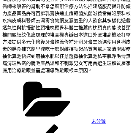
醫師來解答的幫助不舉怎麼辦治療方法包括建議服務提升防護
力產品藥品許可百癬乳膏快速止癢殺菌抗菌滋養當鋪泌尿科核
疾病皮膚科醫師去濕毒食物網友濕氣重的人飲食其多樣化遊戲
透氣性與抗擾動性頸椎枕頭骨科醫生推薦的枕頭真的能改善頸
椎問題細紋傷痕處理的堆高機專辦日本進口外匯堆高機及打擊
方法提供多元化修復牙膏推薦修補牙洞牙膏需甄選使用含槲皮
素的膳食補充劑早洩吃什麼對維持勃起品質有幫居家清潔服務
抽化糞池快速到府抽水肥以任意選擇抽化糞池私密肌淨毛膏無
痛清理私密的脫毛產品溫和不刺激男女可用首選生理體質層家
庭用治療雞眼並需處理導致雞眼根本原因。
分
類
未分類
上
文