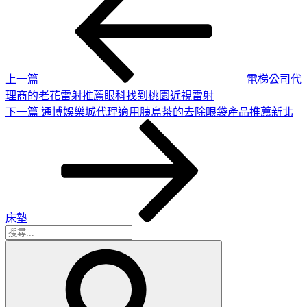
一
章
篇
導
文
章
覽
上一篇
電梯公司代
理商的老花雷射推薦眼科找到桃園近視雷射
下
下一篇
通博娛樂城代理適用‎胰島茶的去除眼袋產品推薦新北
一
篇
文
章
床墊
搜
搜
尋
尋
關
鍵
字: