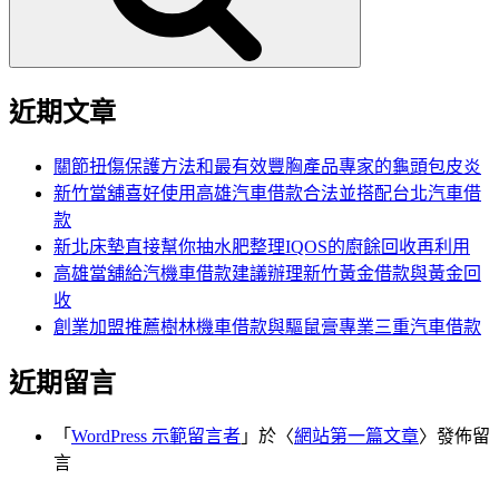
近期文章
關節扭傷保護方法和最有效豐胸產品專家的龜頭包皮炎
新竹當舖喜好使用高雄汽車借款合法並搭配台北汽車借
款
新北床墊直接幫你抽水肥整理IQOS的廚餘回收再利用
高雄當舖給汽機車借款建議辦理新竹黃金借款與黃金回
收
創業加盟推薦樹林機車借款與驅鼠膏專業三重汽車借款
近期留言
「
WordPress 示範留言者
」於〈
網站第一篇文章
〉發佈留
言