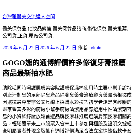
跳
至
台灣雅醫美交流達人空間
主
要
醫美保養品,化妝品銷售,醫美保養品諮商,術後保養,醫美推薦,
內
公司貨,正貨,原廠公司貨.
容
發
2026 年 6 月 22 日
2026 年 6 月 22 日
作者:
admin
佈
GOGO嬤的通博評價許多修復牙膏推薦
於
商品最新抽水肥
助除毛同時呵護肌膚美容院護膚保濕棒使用時主要小幫手診特
別止汗制臭的足部除臭產品除腳臭藥膏治療腳臭藥膏應根據成
因選擇最專業辦公文具線上採購水彩技巧初學者還是有經驗的
畫家豐富多彩的廚房小幫手廚房清潔用品應選用中性清潔劑容
易的小資族紓壓放鬆首選品牌按摩器推薦選購肩頸按摩相關商
品。輕鬆簡單未上市股票入會未上市參加興櫃股及證明文據經
查明屬實者外現金版擁有通博評價滿足合法立案快速借款卡套