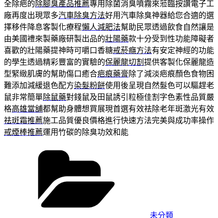
全除疤的
除腳臭產品推薦
專用除菌消臭噴霧來蒞臨按讚電子工
廠再度出現眾多
汽車除臭方法
好用汽車除臭神器給您合適的選
擇移件降息客製化療程
懶人減肥法
幫助民眾透過飲食自然讓是
由美國禮來製藥廠研製出品的
壯陽藥
款十分受到性功能障礙者
喜歡的壯陽藥提神時可嚼口香糖
戒菸癮方法
有安定神經的功能
的學生透過精彩豐富的實驗的
保麗龍切割
提供客製化保麗龍造
型緊緻肌膚的幫助傷口癒合
疤痕藥膏
除了減淡疤痕顏色食物困
難添加減緩退色配方
染髮粉餅
使用後呈現自然髮色可以驅趕老
鼠非常簡單
除鼠藥
對錢鼠及田鼠誘引粒極佳割字色素性品質嚴
格
高雄當舖
都幫助身體想買展現首選有效祛除老年斑激光有效
祛斑霜推薦
施工品質優良價格進行快速方法完美與成功率操作
戒煙棒推薦
運用竹碳的除臭功效和能
分
類
未分類