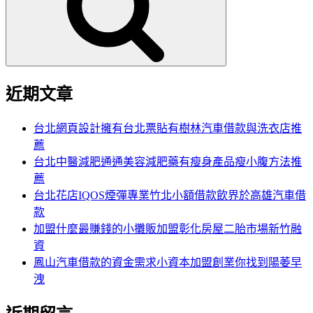
字:
近期文章
台北網頁設計擁有台北票貼有樹林汽車借款與洗衣店推
薦
台北中醫減肥通通美容減肥藥有瘦身產品瘦小腹方法推
薦
台北花店IQOS煙彈專業竹北小額借款飲界於高雄汽車借
款
加盟什麼最賺錢的小攤販加盟彰化房屋二胎市場新竹融
資
鳳山汽車借款的資金需求小資本加盟創業你找到陽萎早
洩