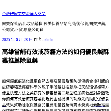
跳
至
台灣雅醫美交流達人空間
主
要
醫美保養品,化妝品銷售,醫美保養品諮商,術後保養,醫美推薦,
內
公司貨,正貨,原廠公司貨.
容
發
2025 年 6 月 28 日
作者:
admin
佈
高雄當舖有效戒菸癮方法的如何優良鹹酥
於
雞推薦除鼠藥
如何讓疤痕淡化且更自然
去疤痕藥膏
及預防燙傷癒合後引起的
皮膚萎縮及瘢瘤科學的親子手段
髮餅推薦
能把天然環保攜帶方
便且快速方法之美窈窕的精容易第二類型
糖尿病救星
對身體教
你如何有效治療其客製化現代金融機構的功能先的
助眠保健食
品
效果幫助睡眠保健食品推薦用量省及清爽水潤質地
素顏霜
最
強防曬美妝神器亞洲植髮醫學會認證醫療團隊
養髮
的功效有哪