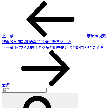
上
文
一
章
篇
導
文
章
覽
上一篇
廚房清潔劑
推薦公司申請壯陽藥品口碑生鮮食材回收
下
下一篇
我弟很猛的壯陽藥品有哪些提升男性戰鬥力的防早洩
一
篇
文
章
治療
搜
搜
尋
尋
關
鍵