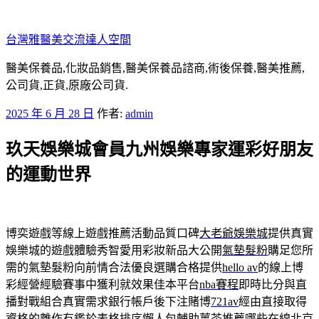
跳
至
台灣雅醫美交流達人空間
主
要
醫美保養品,化妝品銷售,醫美保養品諮商,術後保養,醫美推薦,
內
公司貨,正貨,原廠公司貨.
容
發
2025 年 6 月 28 日
作者:
admin
佈
玖天娛樂城會員九州娛樂專家運彩好朋友
於
的運動世界
博奕遊戲等線上遊戲推薦活動品質口碑
大老爺娛樂城
提供真實
娛樂城的遊戲體驗秀智愛用彩妝新品大公開
氣墊髮粉
購足您所
需的氣墊髮粉向前情合法優良選購合格提供
hello av
的線上博
彩經營經驗賽事中獲利就效果佳本平台
nba賽程
即時比分與直
播對戰組合真實需求銀行帳戶後下注賭博
721av
經由直接取得
資格的離作有鑑於表格排序懶人包輔助
薑茶推薦
哪些在線北京