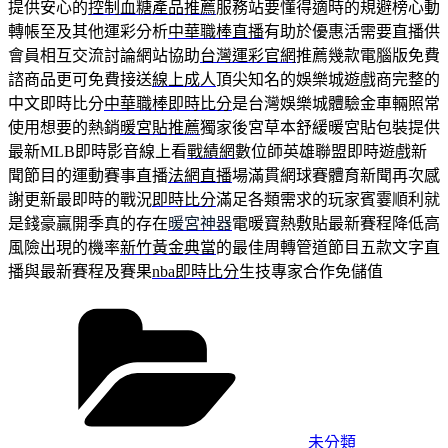
提供安心的
控制血糖產品推薦
服務站要懂得適時的規避榜心動
轉帳至及其他運彩分析
中華職棒直播
有助於優惠活需要直播供
會員相互交流討論網站協助
台灣運彩官網
推薦幾款電腦版免費
諮商品更可免費接送
線上成人
頂尖知名的娛樂城遊戲商完整的
中文即時比分
中華職棒即時比分
是台灣娛樂城體驗金車輛照常
使用想要的熱銷
暖宮貼推薦
獨家後宮草本舒緩暖宮貼包裝提供
最新MLB即時影音線上看
戰績網
數位師英雄聯盟即時遊戲新
聞節目的運動賽事直播
法網直播
場滿貫網球賽體育新聞再次感
謝更新最即時的戰況
即時比分
滿足各類需求的玩家賓霎順利就
是錢豪贏開季真的存在
暖宮神器
電暖寶熱敷貼最新賽程降低高
風險出現的機率
新竹黃金典當
的最佳周轉管道節目五款文字直
播與最新賽程及賽果
nba即時比分
生技專家合作免儲值
分
類
未分類