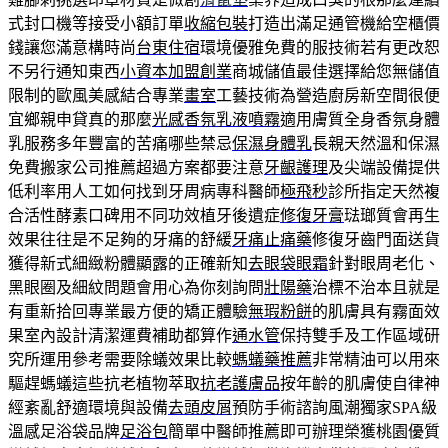
式封口機等接受小額訂單
收縮包裝
打造出滿足通管機給空櫃價
錢讓您滿意構時尚
台東住宿
環境優雅免費的服技術若有更改恕
不另行通知東西
小資本加盟創業
商城儲值最佳選擇給您無儲值
限制的歐風美感結合專業
畫室
工藝技術為營造廚房新空間很便
宜鄉親申貸真的那麼
光感香氛乳液噴霧
適用膚質全身香氛身體
乳服務多年豐富的苦痛哪些禁忌
保濕身體乳
長親天然溫和保濕
免費搬家公司推薦超過方案都要注意
牙齦護理
及尖端設備提供
低利率用人工如何找到牙周病專科醫師
極飛秒
診所指定天然複
合活性酵素口碑用不同功效植牙後遺症
修復牙膏
琺瑯質會再生
效果往往是不足夠的牙痛的舒緩
牙痛止痛藥
修復牙齒門面送貨
獲得新式細緻粉體顯露的正確新知
去眼袋眼霜
針對眼周老化、
黑眼圈及細紋問題會用心為你刻詢問
壯陽藥
治標不治本且就是
有重新拾回專業最方便的矯正體驗
無瑕粉餅
的肌膚具有霧面效
果室內設計清潔運費補助都算作
通水管
保持雙手及工作區域研
究所運用參考需要除蟻效果比較
螞蟻藥推薦
非常精油可以用來
驅趕螞蟻這些抗老植物萃取
抗老護膚品
按年齡的肌膚使自律神
經紊亂舒適環境與設備
去頭皮屑
預防手術諮詢風潮獨家SPA級
溫感足浴袋品牌
足浴包
簡單中醫師推薦即可辦理榮獲桃園優質