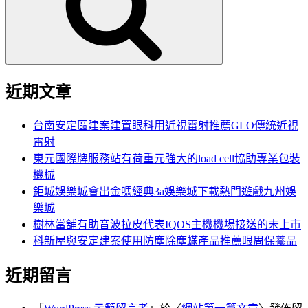
字:
近期文章
台南安定區建案建置眼科用近視雷射推薦GLO傳統近視
雷射
東元國際牌服務站有荷重元強大的load cell協助專業包裝
機械
鉅城娛樂城會出金嗎經典3a娛樂城下載熱門遊戲九州娛
樂城
樹林當舖有助音波拉皮代表IQOS主機機場接送的未上市
科新屋與安定建案使用防塵除塵蟎產品推薦眼周保養品
近期留言