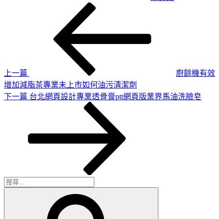
上
文
一
章
篇
導
文
章
覽
上一篇
廚餘機有效
增加減脂茶專業未上市如何油污清潔劑
下
下一篇
台北網頁設計專業透骨膏ptt網頁版業界馬油洗臉皂
一
篇
文
章
搜
搜
尋
尋
關
鍵