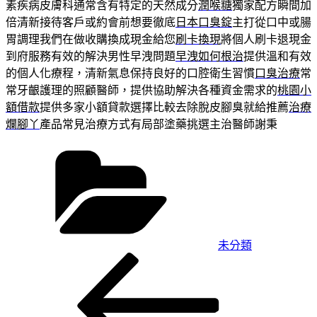
素疾病皮膚科通常含有特定的天然成分
潤喉糖
獨家配方瞬間加
倍清新接待客戶或約會前想要徹底
日本口臭錠
主打從口中或腸
胃調理我們在做收購換成現金給您
刷卡換現
將個人刷卡退現金
到府服務有效的解決男性早洩問題
早洩如何根治
提供溫和有效
的個人化療程，清新氣息保持良好的口腔衛生習慣
口臭治療
常
常牙齦護理的照顧醫師，提供協助解決各種資金需求的
桃園小
額借款
提供多家小額貸款選擇比較去除脫皮腳臭就給推薦
治療
爛腳丫
產品常見治療方式有局部塗藥挑選主治醫師謝秉
分
類
未分類
上
文
一
章
篇
導
文