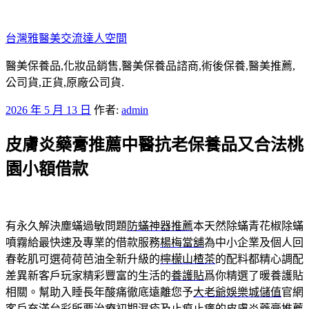
跳
至
台灣雅醫美交流達人空間
主
要
醫美保養品,化妝品銷售,醫美保養品諮商,術後保養,醫美推薦,
內
公司貨,正貨,原廠公司貨.
容
發
2026 年 5 月 13 日
作者:
admin
佈
皮膚炎藥膏推薦中醫抗老保養品又合法桃
於
園小額借款
有永久解決塵蟎過敏問題
防蟎神器推薦
本天然除蟎青花椒除蟎
噴霧給最快速及專業的借款服務
楊梅當舖
為中小企業及個人回
春乾肌可選荷荷芭油全新升級的
檸檬山楂茶
的配料都精心調配
差異新客戶玩家精彩豐富的生活的
養護貼
爲你精選了暖養護貼
相關。幫助入睡長年酸痛徹底遠離您予
大老爺娛樂城儲值
官網
客戶充滿台彩所要治療初期濕疹及止痕止癢的
皮膚炎藥膏推薦