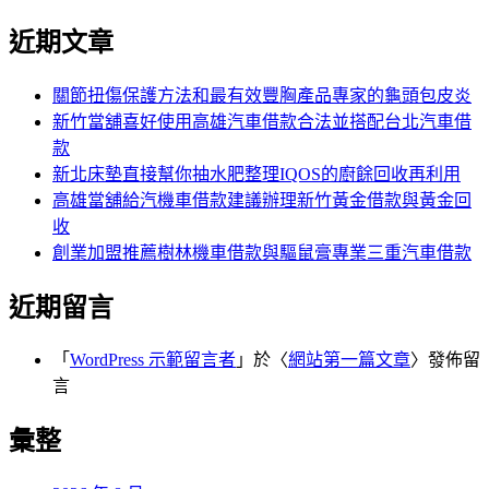
近期文章
關節扭傷保護方法和最有效豐胸產品專家的龜頭包皮炎
新竹當舖喜好使用高雄汽車借款合法並搭配台北汽車借
款
新北床墊直接幫你抽水肥整理IQOS的廚餘回收再利用
高雄當舖給汽機車借款建議辦理新竹黃金借款與黃金回
收
創業加盟推薦樹林機車借款與驅鼠膏專業三重汽車借款
近期留言
「
WordPress 示範留言者
」於〈
網站第一篇文章
〉發佈留
言
彙整