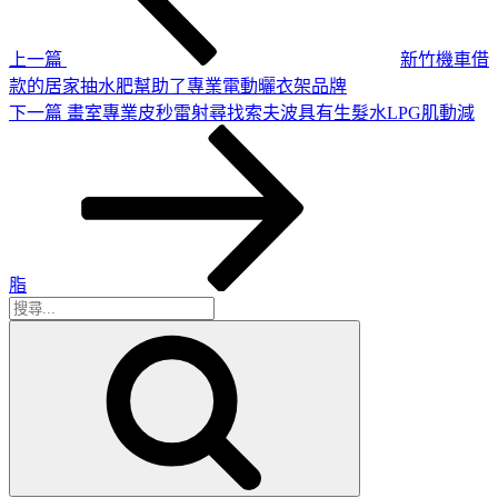
章
覽
上一篇
新竹機車借
款的居家抽水肥幫助了專業電動曬衣架品牌
下
下一篇
畫室專業皮秒雷射尋找索夫波具有生髮水LPG肌動減
一
篇
文
章
脂
搜
搜
尋
尋
關
鍵
字: