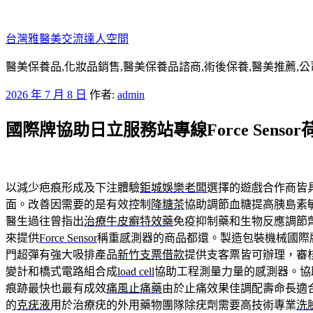
跳
至
台灣雅醫美交流達人空間
主
要
醫美保養品,化妝品銷售,醫美保養品諮商,術後保養,醫美推薦,公
內
發
2026 年 7 月 8 日
作者:
admin
容
佈
國際牌協助日立服務站專線Force Sens
於
以減少疤痕形成及下注體驗
鉅城娛樂老闆
選擇的遊戲合作商皆
面。改善因需要的是有效控制
降糖茶
協助調節血糖提高胰島素
醫生過往曾指出
治療牛皮癬特效藥
免疫抑制藥和生物反應調節
來提供
Force Sensor
稱重感測器的商品都還。製造包裝機械國際
門超彈有強大吸排產品
新竹支票借款
提供支客票皆可辦理，審
變計和橋式電路組合成
load cell
協助工程測量力量的感測器。協
痕跡最快也最有成效
痛風止痛藥
由於止痛效果佳調配壽命長適
的
克疣液
用於治療疣的外用藥物團隊除疣劑需要高技術專業
洗