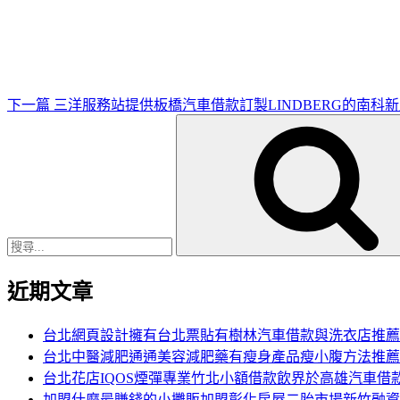
一
篇
文
章
下一篇
三洋服務站提供板橋汽車借款訂製LINDBERG的南科
搜
尋
關
鍵
字:
近期文章
台北網頁設計擁有台北票貼有樹林汽車借款與洗衣店推薦
台北中醫減肥通通美容減肥藥有瘦身產品瘦小腹方法推薦
台北花店IQOS煙彈專業竹北小額借款飲界於高雄汽車借
加盟什麼最賺錢的小攤販加盟彰化房屋二胎市場新竹融資