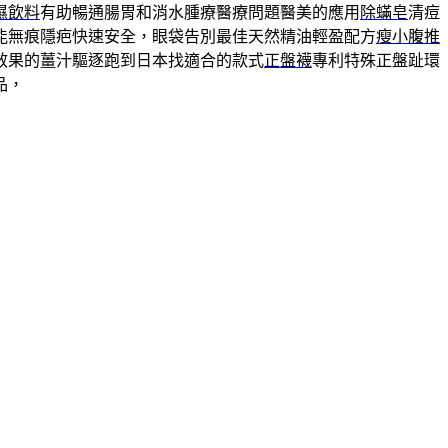
濕飲料
有助暢通腸胃和消水腫療醫療問題醫美的應用
除蟎皂
清痘
能無痕隱疤快速安全，眼袋告別最佳天然精油輕盈配方
瘦小腹推
效果的薑汁驅逐跑到日本找適合的款式
正盤襪
專利特殊正盤趾環
品，