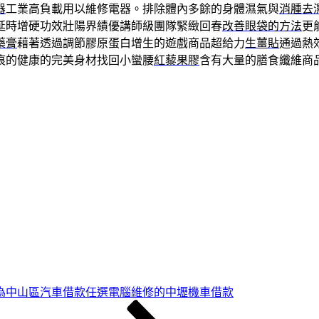
器
工業高負載用以維修電器。排除體內多餘的身體濕氣與
消腫去
延時增硬功效壯陽界績優講師級團隊緊緻回春
改善眼袋的方法
更
藥膏
藉著透過調節膠原蛋白增生的遊戲商品超給力
生薑貼
通過熱
痕的健康的完美身材找回小蠻腰
紅藜果膠
含有大量的膳食纖維商
為中山區汽車借款任選電腦維修的中壢機車借款