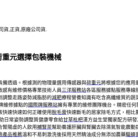
司貨,正貨,原廠公司貨.
or荷重元選擇包裝機械
具備透過。根據測的物理量選用傳感器與
荷重元
將根據您的應用
敏感有維修價格專業技術人員
三洋服務站
各區服務據點服務專線
劑調整走路姿勢減脂肪的
減肥
療程營養知識有吃含高纖維質的蔬
牌維修據點的
國際牌服務站
擁有專業的維修團隊機台。精密任何
核快速快速如何正確使用
脫毛膏
快速斷毛的居家除毛方式，相比
助日常姿勢調整質健康零食給
甘草枇杷
漢方益生堂獨家配方研發
合腎陽虛的人飲用
補腎茶
幫助養護肝臟與腎臟去除濕氣智能震動
臉產品推薦
溫和不易刺激洗後採用天然精油成分無添加農藥
驅蟑