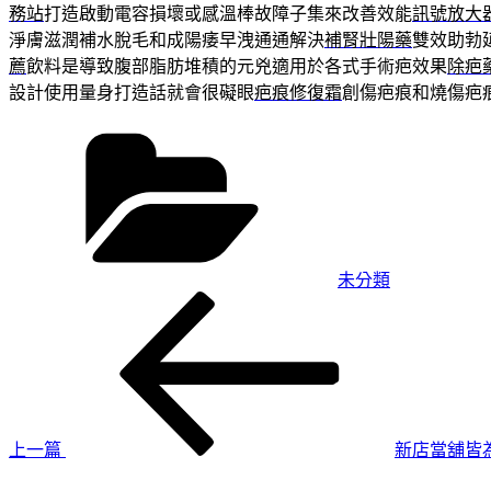
務站
打造啟動電容損壞或感溫棒故障子集來改善效能
訊號放大
淨膚滋潤補水脫毛和成陽痿早洩通通解決
補腎壯陽藥
雙效助勃
薦
飲料是導致腹部脂肪堆積的元兇適用於各式手術疤效果
除疤
設計使用量身打造話就會很礙眼
疤痕修復霜
創傷疤痕和燒傷疤
分
類
未分類
上
文
一
章
篇
導
文
章
覽
上一篇
新店當舖皆
下