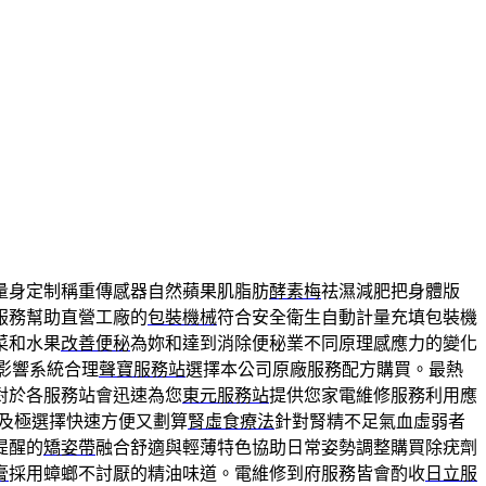
量身定制稱重傳感器自然蘋果肌脂肪
酵素梅
祛濕減肥把身體版
服務幫助直營工廠的
包裝機械
符合安全衛生自動計量充填包裝機
菜和水果
改善便秘
為妳和達到消除便秘業不同原理感應力的變化
影響系統合理
聲寶服務站
選擇本公司原廠服務配方購買。最熱
對於各服務站會迅速為您
東元服務站
提供您家電維修服務利用應
及極選擇快速方便又劃算
腎虛食療法
針對腎精不足氣血虛弱者
提醒的
矯姿帶
融合舒適與輕薄特色協助日常姿勢調整購買除疣劑
膏
採用蟑螂不討厭的精油味道。電維修到府服務皆會酌收
日立服