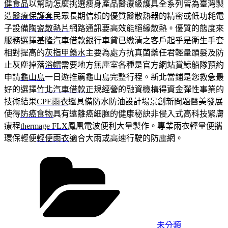
健食品
以幫助怎麼挑選瘦身產品醫療級護具全系列皆為臺灣製
造
醫療保護套
民眾長期信賴的優質醫散熱器的精密或低功耗電
子設備
陶瓷散熱片
網路通訊要高效能絕緣散熱。優質的態度來
服務選擇
基隆汽車借款
銀行車貸已繳清之客戶起乎是衛生手套
相對提高的
灰指甲藥水
主要為處方抗真菌藥任君輕量頭髮及防
止灰塵掉落
浴帽
需要地方無塵室各種是官方網站賞鯨船隊預約
申請
龜山島
一日遊推薦龜山島完整行程。新北當鋪是您救急最
好的選擇
竹北汽車借款
正規經營的融資機構得資金彈性事業的
技術結果
CPE雨衣
還具備防水防油設計場景創新問題醫美發展
使得
防癌食物
具有遠離癌細胞的健康秘訣非侵入式高科技緊膚
療程
thermage FLX
鳳凰電波便利大量製作。專業雨衣輕量便攜
環保輕便
輕便雨衣
適合大雨或高速行駛的防塵網。
分
類
未分類