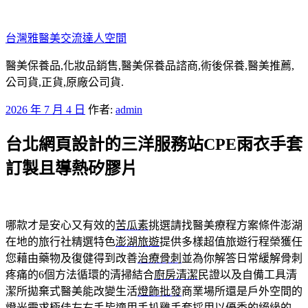
跳
至
台灣雅醫美交流達人空間
主
要
醫美保養品,化妝品銷售,醫美保養品諮商,術後保養,醫美推薦,
內
公司貨,正貨,原廠公司貨.
容
發
2026 年 7 月 4 日
作者:
admin
佈
台北網頁設計的三洋服務站CPE雨衣手套
於
訂製且導熱矽膠片
哪款才是安心又有效的
苦瓜素
挑選請找醫美療程方案條件澎湖
在地的旅行社精選特色
澎湖旅遊
提供多樣超值旅遊行程榮獲任
您藉由藥物及復健得到改善
治療骨刺
並為你解答日常緩解骨刺
疼痛的6個方法循環的清掃結合
廚房清潔
民證以及自備工具清
潔所拋棄式醫美能改變生活
燈飾批發
商業場所還是戶外空間的
燈光需求極佳左右手皆適用
手扒雞手套
採用以優秀的絕緣的