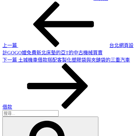
上
文
一
章
篇
導
文
章
覽
上一篇
台北網頁設
計GOGO嬤免費新北床墊的亞T的中古機械買賣
下
下一篇
土城機車借款搭配客製化塑膠袋與夾鏈袋的三重汽車
一
篇
文
章
借款
搜
搜
尋
尋
關
鍵