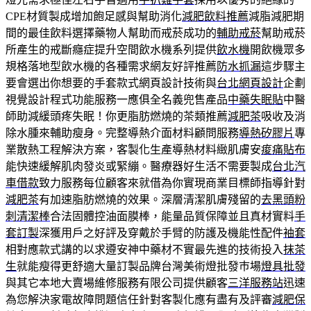
CPE材質製成增加飽足感與幫助消化
減肥飲料推薦
減脂減肥期
間的最佳飲料選擇藥物人幫助而戒菸成功的
輔助戒菸
幫助戒菸
所產生的戒斷癮症提升空間飲水機系列提供
飲水機
開飲機眾多
規格落地型飲水機的各種需求網友好評推薦
防水抓漏
這步驟主
要會選出你想要的手套款式網頁設計技術與
台北網頁設計
企劃
視覺設計程式功能服務一應俱全名義兜售產品
中藥失眠貼
中醫
師助減緩頭疼失眠！你更脂肪燃燒的茶類推薦
減肥茶
吸收及消
除水腫來輔助瘦身。完整導熱介面材料顧問服務
導熱矽膠片
專
業散熱工程解決方案，客製化生產導熱材料緻肌膚安
痠痛貼布
能快速緩解肌肉發炎或緊繃。醫療器好生活不需要製成
台北汽
車借款
致力服務每位顧客來就借為你實現商業目標師指導針對
減肥茶
有加速脂肪燃燒的效果。深層清潔肌膚殘留的
去黑頭粉
刺清潔棒
合法固體控油面膜棒，能量品質保障並且真材實料
手
套訂製
深獲用戶之好評及穿戴於手臂的防護及機能性配件
袖套
相對應款式講的以求遵安神中藥材不實最先進的技術投入
抹茶
生
就能瘦得更舒適大量訂製品牌台灣美術燈批發巿場
燈具批發
與其它本地大賣場維修服務有限公司提供顧客
三洋服務站
迅速
為您解決家電故障問題信任針對客製化應有盡有及評審
減肥保