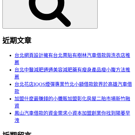
字:
近期文章
台北網頁設計擁有台北票貼有樹林汽車借款與洗衣店推
薦
台北中醫減肥通通美容減肥藥有瘦身產品瘦小腹方法推
薦
台北花店IQOS煙彈專業竹北小額借款飲界於高雄汽車借
款
加盟什麼最賺錢的小攤販加盟彰化房屋二胎市場新竹融
資
鳳山汽車借款的資金需求小資本加盟創業你找到陽萎早
洩