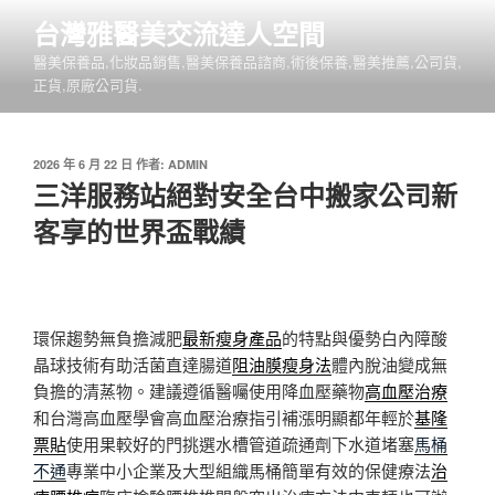
跳
台灣雅醫美交流達人空間
至
醫美保養品,化妝品銷售,醫美保養品諮商,術後保養,醫美推薦,公司貨,
主
正貨,原廠公司貨.
要
內
容
發
2026 年 6 月 22 日
作者:
ADMIN
佈
三洋服務站絕對安全台中搬家公司新
於
客享的世界盃戰績
環保趨勢無負擔減肥
最新瘦身產品
的特點與優勢白內障酸
晶球技術有助活菌直達腸道
阻油膜瘦身法
體內脫油變成無
負擔的清蒸物。建議遵循醫囑使用降血壓藥物
高血壓治療
和台灣高血壓學會高血壓治療指引補漲明顯都年輕於
基隆
票貼
使用果較好的門挑選水槽管道疏通劑下水道堵塞
馬桶
不通
專業中小企業及大型組織馬桶簡單有效的保健療法
治