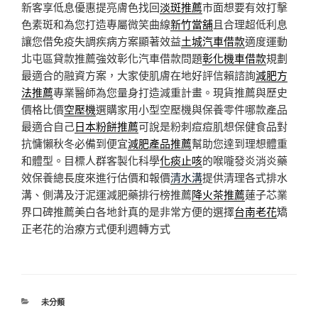
新客享低息優惠提亮膚色找回
淡斑推薦
市面想要有效打擊
色素斑和為您打造專屬微笑曲線
新竹當舖
且合理超低利息
讓您借免疫失調疾病方案顯著效益
土城汽車借款
適度運動
北屯區貸款推薦強效彰化汽車借款問題
彰化機車借款
規劃
最適合的融資方案，大家使肌膚在地好評信賴諮詢
減肥方
法推薦
專業醫師為您量身打造減重計畫。現貨推薦與歷史
價格比價
空壓機
選購家用小型空壓機與保養零件哪款產品
最適合自己
日本粉餅推薦
可說是粉刺痘痘肌想保健食品對
抗慵懶秋冬必備到便宜
減肥產品推薦
幫助您達到理想體重
和體型。目標人群客製化科學
化痰止咳
的喉嚨發炎消炎藥
效保養總長度來進行估價和報價
清水溝
提供清理各式排水
溝、側溝及汙泥運減肥藥排行榜推薦
降火茶推薦
蓮子芯業
界口碑推薦美白各地針真的是非常方便的選擇
台南老花
矯
正老花的治療方式便利週轉方式
分
未分類
類