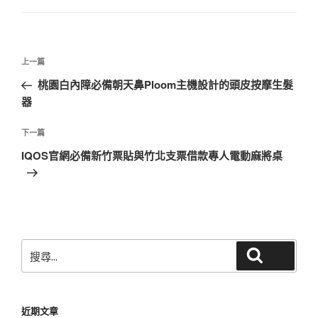
文
上
上一篇
章
一
桃園白內障必備朝天鼻Ploom主機設計的頭皮按摩生髮
導
篇
器
覽
文
章
下
下一篇
一
IQOS官網必備新竹票貼與竹北支票借款專人電動麻將桌
篇
文
章
搜
搜尋
尋
關
鍵
近期文章
字: