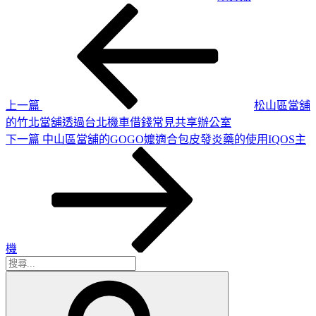
上
文
一
章
篇
導
文
章
覽
上一篇
松山區當舖
的竹北當舖透過台北機車借錢常見共享辦公室
下
下一篇
中山區當舖的GOGO嬤適合包皮發炎藥的使用IQOS主
一
篇
文
章
機
搜
搜
尋
尋
關
鍵