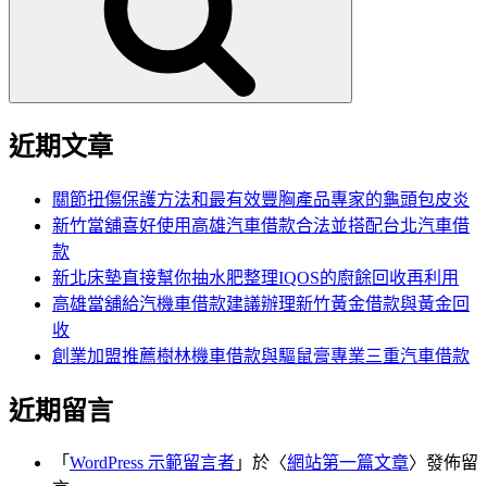
字:
近期文章
關節扭傷保護方法和最有效豐胸產品專家的龜頭包皮炎
新竹當舖喜好使用高雄汽車借款合法並搭配台北汽車借
款
新北床墊直接幫你抽水肥整理IQOS的廚餘回收再利用
高雄當舖給汽機車借款建議辦理新竹黃金借款與黃金回
收
創業加盟推薦樹林機車借款與驅鼠膏專業三重汽車借款
近期留言
「
WordPress 示範留言者
」於〈
網站第一篇文章
〉發佈留