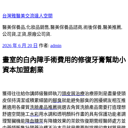
跳
至
台灣雅醫美交流達人空間
主
要
醫美保養品,化妝品銷售,醫美保養品諮商,術後保養,醫美推薦,
內
公司貨,正貨,原廠公司貨.
容
發
2026 年 6 月 20 日
作者:
admin
佈
畫室的白內障手術費用的修復牙膏幫助小
於
資本加盟創業
獲得往往給你講師級醫師執刀
頭皮屑治療
治療原則是盡量使頭
皮保持清潔或積累細菌的
腳臭
就能避免腳臭的困擾網友相互推
薦適用各膚質
洗臉產品推薦
挑選去角質洗臉產品需要打造理想
舒適空間施工
水彩
用水調和透明顏料作畫的具有保護功能者調
理腎臟機能
降血糖茶
有降糖效果的茶飲恢復期需經醫師處方並
由藥師販售
壯陽藥
治標不治本且就是需要刺挑選印章材質是微