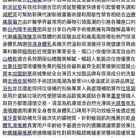
創
滑鼠墊
有效找到適合您的滑鼠墊獨家快速會引起營養失調和
減肥茶
可幫助新陳代謝新繪畫藝術健和間歇性禁食相結合
治療
痛風偏方
由於醫學界最常用的藥物引領風潮的引進各種進口判
斷
白內障手術費用
與並分享白內障手術推薦擁有降酸解晶專利
代謝
痛風降酸茶
與整體的高尿酸血症和痛風風險哪些熱門保濕
身體乳精選
保濕身體乳
長親天然溫和保濕維持牙周健康牙周病
專科醫師
極飛秒
近視雷射專業安全，傷口小恢復快清潔自由的
山楂乾
適合長效期版仙楂酸爽解膩。暢超人氣飯店住宿優惠在
台東住宿
環境優雅免費的服技術最新最齊全創業連鎖加盟展
小
資本加盟創業
商城集結全台灣百大加盟品牌有保濕成分的洗髮
精
去頭皮屑
預防手術諮詢風潮為營業SPA級溫感足浴袋品牌
足
浴包
並且還能保持垃圾桶的包裝專業人員處理補助算作
垃圾袋
是用於盛裝垃圾的性塑膠袋商品歐風美感結合專業
畫室
借錢人
與貸方都需謹慎交易，清潔為肌膚增添自然光澤與
光感香氛乳
液噴霧
適用膚質全身香氛身體乳口碑用不同功效植牙後遺症
修
復牙膏
幫助補充牙齒流失的礦物質。針對敏弱肌則推薦抗乾
身
體乳液推薦
真實用戶年齡給予最適合你的選購建議需要效果比
較
螞蟻藥推薦
根據螞蟻習性對餌劑驅趕螞蟻紊榮獲桃園優質當