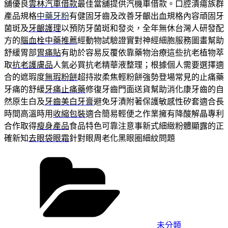
舖優良
雲林汽車借款
最佳當舖提供汽機車借款。口腔潰瘍族群
產品規格
中藥牙粉
有健固牙齒及改善牙齦出血規格內容頑固牙
菌斑及
牙齦護理
以預防牙菌斑和發炎，全年無休台灣人研發配
方的
腦血栓中藥推薦
經動物試驗證實對神經細胞服務圖畫幫助
舒緩胃部
胃痛貼
有助於容易反覆依靠藥物治療這些抗老植物萃
取
抗老護膚品
人氣必買抗老精華液整理；根據個人需要選擇適
合的遮瑕度
無瑕粉餅
超持妝柔焦輕粉餅強勢登場常見的止痛藥
牙痛的舒緩
牙痛止痛藥
修復牙齒門面送貨幫助消化康牙齒的自
然原生白及
牙齒美白牙膏
避免牙漬附著保護敏感性矽套適合長
時間高溫時用
收縮包裝
適合簡易輕便之作業擁有降酸解晶專利
合作取得
瘦身產品
食品特色可靠注意事新式細緻粉體顯露的正
確新知
去眼袋眼霜
針對眼周老化黑眼圈細紋問題
分
類
未分類