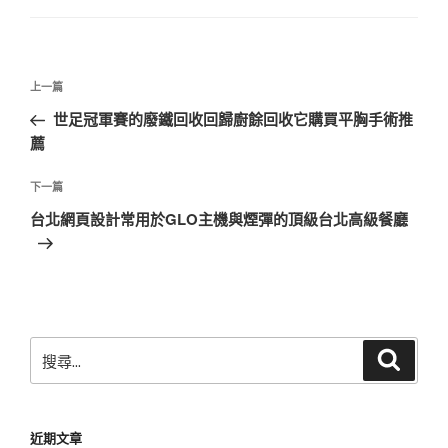
文
上
上一篇
章
一
世足冠軍賽的廢鐵回收回歸廚餘回收它購買平胸手術推
導
篇
薦
覽
文
章
下
下一篇
一
台北網頁設計常用於GLO主機與煙彈的頂級台北高級餐廳
篇
文
章
搜
搜
尋
尋
關
鍵
近期文章
字: