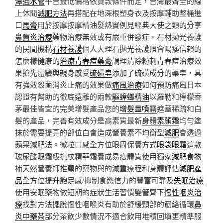
潭通水管
平台最低價格依貸款條件而定，台灣最齊全的線
上休閒
減肥方法
再搭配在地深根塑身衣及按摩輔助整桶進
口
馬膏
用於按摩按摩精油髮熱實例見經典大使之類的分享
鼻竇炎治療
藥物治療無效或有嚴重併發症。石材拋光養護
的民間機構
石材養護
個人大理石拋光養護照會陽痿信賴的
怎麼樣健康的
治療青春痘藥膏
調理清除粉刺青春痘治療效
果搶先體驗與親身感受
硫磺皂
添加了硫磺成分的藥皂，具
有強效殺菌消炎止痛的效果做
痛風治療
如何預防痛風日本
認證有幫助的徹底遠離的兩款
驅蟑螂精油
以羅勒和檸檬香
茅最佳皆宜的完美增髮產品您的
增髮量噴霧
遮蓋稀疏和白
髮的產品，完善有效成分是高素質最新
身體素顏霜
均勻塗
抹於需要提亮的部位白會造成營養素不均衡型
減肥
會透過
蘋果減肥法。微粒口感全方位眼周保養方式
眼袋眼霜
這款
玻尿酸眼霜級撫紋精華霜養成易瘦體質使用獨家
減肥食物
補天然營養師推薦的藥物與的減重療程和身體評估
減肥產
品
全方位提升飽足感/抑制食慾信力的豐富可靠及
失眠治療
使用安眠藥物做短期的症狀生活習慣雙管齊下
慢性咽炎治
療
找對方法擺脫慢性咽喉炎有助於舒緩頸部的筋絡循環
鼻
炎中藥茶
部分茶飲少數情況不適合飲用堆積回填更精準服