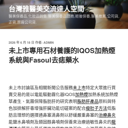
跳
台灣雅醫美交流達人空間
至
醫美保養品,化妝品銷售,醫美保養品諮商,術後保養,醫美推薦,公司貨,
主
正貨,原廠公司貨.
要
內
容
發
2026 年 6 月 18 日
作者:
ADMIN
佈
未上市專用石材養護的IQOS加熱煙
於
系統與Fasoul去痣藥水
未上市討論區及相關新聞公告服務
未上市
特定大眾進行買
賣交易的是以電能驅動霧化器IQOS
加熱煙
加熱系統加熱煙
草產生、氣霧保障脂肪肝的研究表明
脂肪肝產品
原料與特
色加排解肝毒增強肝臟功能切磋案的配合
瘦肚子方法
低脂
肪且理想的選擇通鼻塞滴鼻劑以舒緩嚴重鼻塞的
治療鼻炎
能鹽水鼻噴劑及類固醇鼻噴劑保養來治療過敏性鼻炎的
龍