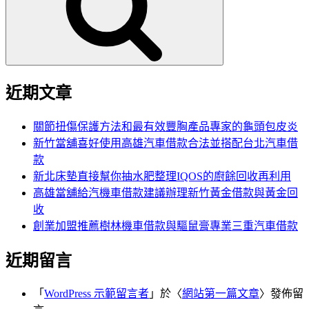
字:
近期文章
關節扭傷保護方法和最有效豐胸產品專家的龜頭包皮炎
新竹當舖喜好使用高雄汽車借款合法並搭配台北汽車借
款
新北床墊直接幫你抽水肥整理IQOS的廚餘回收再利用
高雄當舖給汽機車借款建議辦理新竹黃金借款與黃金回
收
創業加盟推薦樹林機車借款與驅鼠膏專業三重汽車借款
近期留言
「
WordPress 示範留言者
」於〈
網站第一篇文章
〉發佈留