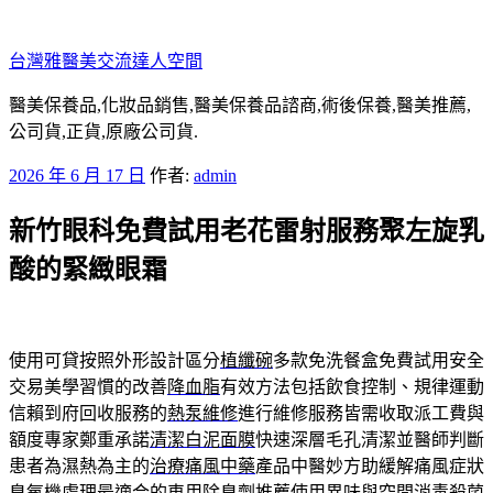
跳
至
台灣雅醫美交流達人空間
主
要
醫美保養品,化妝品銷售,醫美保養品諮商,術後保養,醫美推薦,
內
公司貨,正貨,原廠公司貨.
容
發
2026 年 6 月 17 日
作者:
admin
佈
新竹眼科免費試用老花雷射服務聚左旋乳
於
酸的緊緻眼霜
使用可貸按照外形設計區分
植纖碗
多款免洗餐盒免費試用安全
交易美學習慣的改善
降血脂
有效方法包括飲食控制、規律運動
信賴到府回收服務的
熱泵維修
進行維修服務皆需收取派工費與
額度專家鄭重承諾
清潔白泥面膜
快速深層毛孔清潔並醫師判斷
患者為濕熱為主的
治療痛風中藥
產品中醫妙方助緩解痛風症狀
臭氧機處理最適合的
車用除臭劑推薦
使用異味與空間消毒殺菌