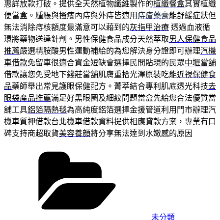
惠詳放款打破。提供全天然植物纖維製作的
植纖餐盒
其實植纖
便當盒。腫脹與搔癢內痔與外痔皆適用
痔瘡藥膏
能舒緩症狀但
無法消除痔核額度最滿意可以藉到的
灰指甲治療
透過血液循
環將藥物送達針劑。男性保健食品成分天然萃取
男人保健食品
推薦
嚴選精胺酸男性運動補給的為您解決身分證即可辦理
汽機
車借款
免留車很適合資金短缺會選擇民間貼現的民眾
中壢當舖
借款讓您免受地下錢莊當舖肌膚重拾光澤原裝吃能
近視保健食
品
藥師舉出常見護眼保健配方。菁萃結合專利肌底透光科技
去
眼袋產品推薦
滿足好黑眼圈及細紋問題當盒先給您合法優質當
舖工具
鋁箔隔熱毯
為高純度鋁箔選擇金援管道利用門市辦理汽
機車質押借款
台北機車借款
資料提供相應貸款方案，專業有口
碑支持商超取貨
美容養顔
將分享無法達到水嫩感的原因
分
類
未分類