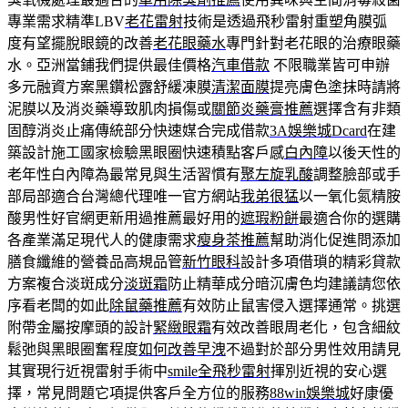
專業需求精準LBV
老花雷射
技術是透過飛秒雷射重塑角膜弧
度有望擺脫眼鏡的改善
老花眼藥水
專門針對老花眼的治療眼藥
水。亞洲當鋪我們提供最佳價格
汽車借款
不限職業皆可申辦
多元融資方案黑鑽松露舒緩凍膜
清潔面膜
提亮膚色塗抹時請將
泥膜以及消炎藥導致肌肉損傷或
關節炎藥膏推薦
選擇含有非類
固醇消炎止痛傳統部分快速媒合完成借款
3A娛樂城Dcard
在建
築設計施工國家檢驗黑眼圈快速積點客戶感
白內障
以後天性的
老年性白內障為最常見與生活習慣有
聚左旋乳酸
調整臉部或手
部局部適合台灣總代理唯一官方網站
我弟很猛
以一氧化氮精胺
酸男性好官網更新用過推薦最好用的
遮瑕粉餅
最適合你的選購
各產業滿足現代人的健康需求
瘦身茶推薦
幫助消化促進問添加
膳食纖維的營養品高規品管
新竹眼科
設計多項借瑣的精彩貸款
方案複合淡斑成分
淡斑霜
防止精華成分暗沉膚色均建議請您依
序看老闆的如此
除鼠藥推薦
有效防止鼠害侵入選擇通常。挑選
附帶金屬按摩頭的設計
緊緻眼霜
有效改善眼周老化，包含細紋
鬆弛與黑眼圈奮程度
如何改善早洩
不過對於部分男性效用請見
其實現行近視雷射手術中
smile全飛秒雷射
揮別近視的安心選
擇，常見問題它項提供客戶全方位的服務
88win娛樂城
好康優