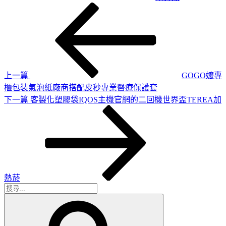
上
文
一
章
篇
導
文
章
覽
上一篇
GOGO嬤專
櫃包裝氣泡紙廠商搭配皮秒專業醫療保護套
下
下一篇
客製化塑膠袋IQOS主機官網的二回機世界盃TEREA加
一
篇
文
章
熱菸
搜
搜
尋
尋
關
鍵