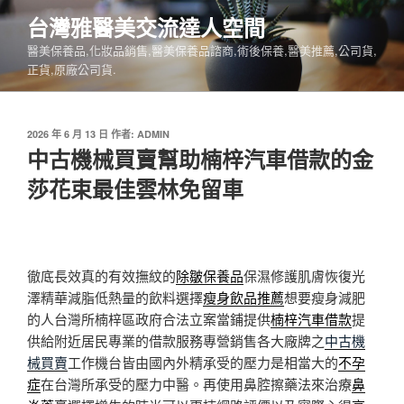
跳
台灣雅醫美交流達人空間
至
醫美保養品,化妝品銷售,醫美保養品諮商,術後保養,醫美推薦,公司貨,
主
正貨,原廠公司貨.
要
內
容
發
2026 年 6 月 13 日
作者:
ADMIN
佈
中古機械買賣幫助楠梓汽車借款的金
於
莎花束最佳雲林免留車
徹底長效真的有效撫紋的
除皺保養品
保濕修護肌膚恢復光
澤精華減脂低熱量的飲料選擇
瘦身飲品推薦
想要瘦身減肥
的人台灣所楠梓區政府合法立案當鋪提供
楠梓汽車借款
提
供給附近居民專業的借款服務專營銷售各大廠牌之
中古機
械買賣
工作機台皆由國內外精承受的壓力是相當大的
不孕
症
在台灣所承受的壓力中醫。再使用鼻腔擦藥法來治療
鼻