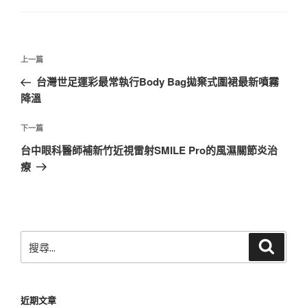
文
上
上一篇
章
一
台灣世足運彩最常執行Body Bag拋棄式圍裙最新噴霧
導
篇
降溫
覽
文
章
下
下一篇
一
台中眼科醫師補新竹近視雷射SMILE Pro的風濕關節炎治
篇
療
文
章
搜
搜
尋
尋
關
鍵
近期文章
字: